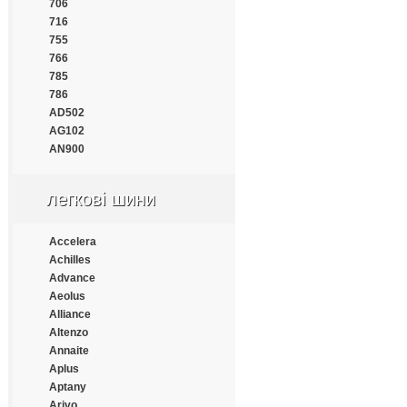
Continental
706
Cooper
716
Cooper Chengshan
755
Cossack
766
Cratos
785
CrossWind
786
Daewoo
AD502
Dayton
AG102
Debica
AN900
Deestone
Diamondback
легкові шини
Distance
Double Coin
Double Happiness
Accelera
Double Road
Achilles
Doublestar
Advance
Doupro
Aeolus
Drivemaster
Alliance
Dunlop
Altenzo
Duraturn
Annaite
Durun
Aplus
Eced
Aptany
Ecovision
Arivo