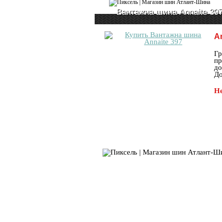
Вантажна шина Annaite 39
An
Гр
пр
до
До
Не