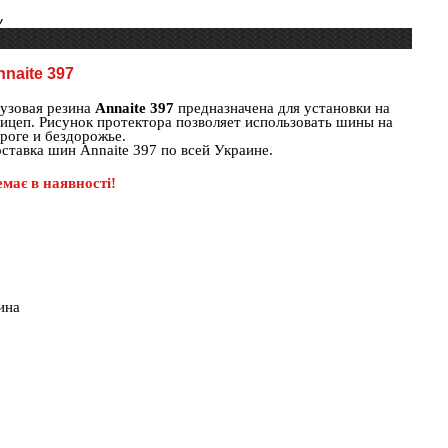
7
naite 397
узовая резина
Annaite 397
предназначена для установки на
ицеп. Рисунок протектора позволяет использовать шины на
роге и бездорожье.
ставка шин Annaite 397 по всей Украине.
має в наявності!