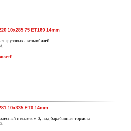
220 10x285 75 ET169 14mm
ля грузовых автомобилей.
й.
ності!
281 10x335 ET0 14mm
олесный с вылетом 0, под барабанные тормоза.
й.