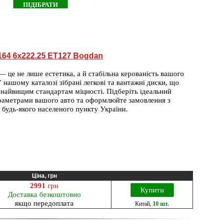
164 6x222.25 ET127 Bogdan
— це не лише естетика, а й стабільна керованість вашого
 нашому каталозі зібрані легкові та вантажні диски, що
 найвищим стандартам міцності. Підберіть ідеальний
араметрами вашого авто та оформлюйте замовлення з
 будь-якого населеного пункту України.
Ціна, грн
2991
грн
Купити
Доставка безкоштовно
якщо передоплата
Китай
,
10 шт.