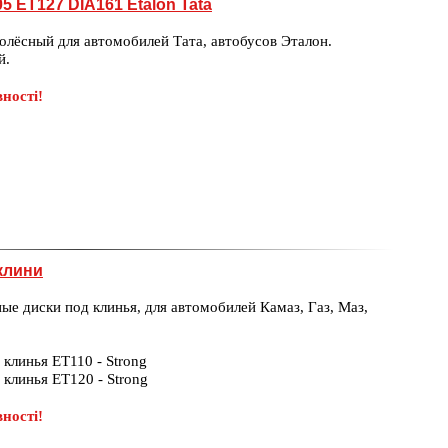
05 ET127 DIA161 Etalon Tata
олёсный для автомобилей Тата, автобусов Эталон.
й.
ності!
 клини
ые диски под клинья, для автомобилей Камаз, Газ, Маз,
 клинья ET110 - Strong
 клинья ET120 - Strong
ності!