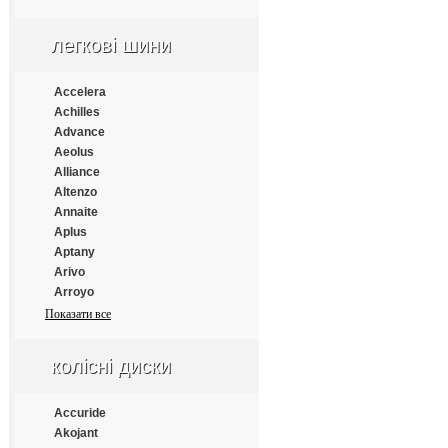
Apollo
Aptany
легкові шини
Armforce
Armstrong
Atlander
Accelera
Aufine
Achilles
Austone
Advance
Autogrip
Aeolus
Barum
Alliance
Benton
Altenzo
Bestrich
Annaite
BFGoodrich
Aplus
Blacklion
Aptany
Bontyre
Arivo
Boto
Arroyo
Bridgestone
Atlander
Показати все
Cachland
Atlas
Carleo
Atturo
колісні диски
Changfeng
Austone
Comforser
Autogrip
Compasal
Bars
Accuride
Constancy
Barum
Akojant