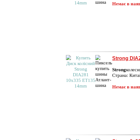
Немає в наяв
Strong DIA
Strong
колесн
Страна: Кита
Немає в наяв