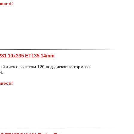
ності!
281 10x335 ET135 14mm
ый диск с вылетом 120 под дисковые тормоза.
й.
ності!