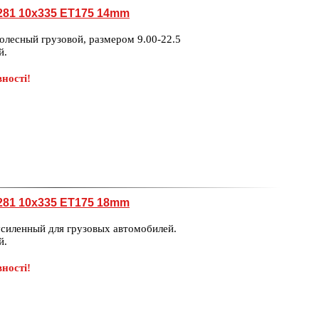
281 10x335 ET175 14mm
олесный грузовой, размером 9.00-22.5
й.
ності!
281 10x335 ET175 18mm
силенный для грузовых автомобилей.
й.
ності!