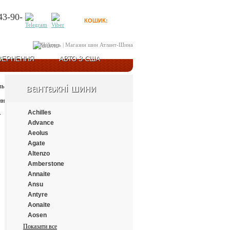
43-90-
КОШИК:
0
товарів
Увійти
ВЕРНЕННЯ
АВТО З США
вантажні шини
Achilles
Advance
Aeolus
Agate
Altenzo
Amberstone
Annaite
Ansu
Antyre
Aonaite
Aosen
Aplus
Показати все