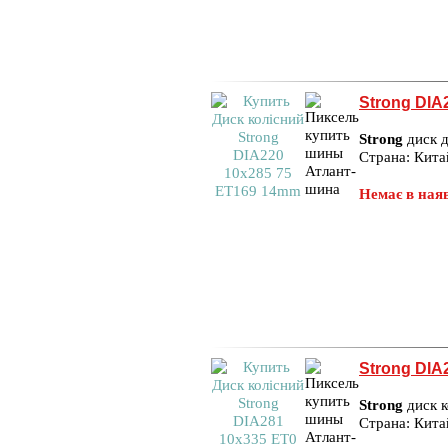
Strong DIA
Strong
диск д
Страна: Кита
Немає в наяв
Strong DIA
Strong
диск к
Страна: Кита