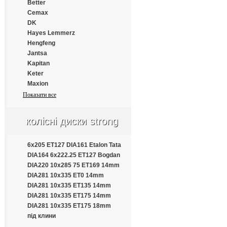
Continental
BFGoodrich
Better
Cooper
Blacklion
Cemax
Cooper Chengshan
Bridgestone
DK
Cossack
Cachland
Hayes Lemmerz
Cratos
Chengshan
Hengfeng
CrossWind
Comforser
Jantsa
Daewoo
Compasal
Kapitan
Dayton
Continental
Keter
Debica
Cooper
Maxion
Deestone
Cratos
Onyx
Показати все
Diamondback
CrossLeader
Pomlead
Distance
CrossWind
Pronar
колісні диски strong
Double Coin
Dayton
Sila
Double Happiness
Debica
SRW
Double Road
Delmax
Strong
6x205 ET127 DIA161 Etalon Tata
Doublestar
Diamondback
Trelleborg
DIA164 6x222.25 ET127 Bogdan
Doupro
Diplomat
Tuneful
DIA220 10x285 75 ET169 14mm
Drivemaster
Double King
Кременчуг
DIA281 10x335 ET0 14mm
Dunlop
Doublestar
DIA281 10x335 ET135 14mm
Duraturn
Dunlop
DIA281 10x335 ET175 14mm
Durun
Duraturn
DIA281 10x335 ET175 18mm
Eced
Ecovision
під клини
Ecovision
Estrada