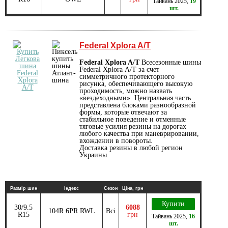
Тайвань
2025
,
19
шт.
Federal Xplora A/T
Federal Xplora A/T
Всесезонные шины
Federal Xplora А/T за счет
симметричного протекторного
рисунка, обеспечивающего высокую
проходимость, можно назвать
«вездеходными». Центральная часть
представлена блоками разнообразной
формы, которые отвечают за
стабильное поведение и отменные
тяговые усилия резины на дорогах
любого качества при маневрировании,
вхождении в повороты.
Доставка резины в любой регион
Украины.
Размір шин
Індекс
Сезон
Ціна, грн
Купити
30/9.5
6088
104R 6PR RWL
Всі
R15
грн
Тайвань
2025
,
16
шт.