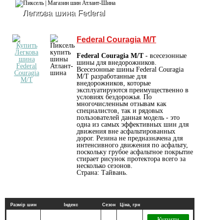
Легкова шина Federal
Federal Couragia M/T
Federal Couragia M/T
- всесезонные
шины для внедорожников.
Всесезонные шины Federal Couragia
M/T разработанные для
внедорожников, которые
эксплуатируются преимущественно в
условиях бездорожья. По
многочисленным отзывам как
специалистов, так и рядовых
пользователей данная модель - это
одна из самых эффективных шин для
движения вне асфальтированных
дорог. Резина не предназначена для
интенсивного движения по асфальту,
поскольку грубое асфальтное покрытие
стирает рисунок протектора всего за
несколько сезонов.
Страна: Тайвань.
Размір шин
Індекс
Сезон
Ціна, грн
Купити