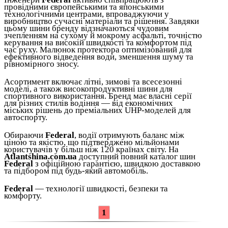
провідними європейськими та японськими
технологічними центрами, впроваджуючи у
виробництво сучасні матеріали та рішення. Завдяки
цьому шини бренду відзначаються чудовим
зчепленням на сухому й мокрому асфальті, точністю
керування на високій швидкості та комфортом під
час руху. Малюнок протектора оптимізований для
ефективного відведення води, зменшення шуму та
рівномірного зносу.
Асортимент включає літні, зимові та всесезонні
моделі, а також високопродуктивні шини для
спортивного використання. Бренд має власні серії
для різних стилів водіння — від економічних
міських рішень до преміальних UHP-моделей для
автоспорту.
Обираючи
Federal
, водії отримують баланс між
ціною та якістю, що підтверджено мільйонами
користувачів у більш ніж 120 країнах світу. На
Atlantshina.com.ua
доступний повний каталог шин
Federal
з офіційною гарантією, швидкою доставкою
та підбором під будь-який автомобіль.
Federal
— технології швидкості, безпеки та
комфорту.
1