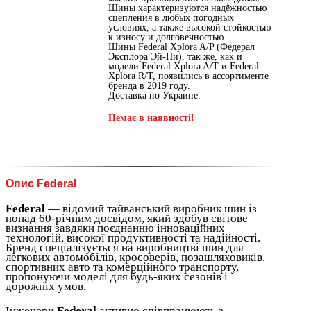
Шины характеризуются надёжностью
сцепления в любых погодных
условиях, а также высокой стойкостью
к износу и долговечностью.
Шины Federal Xplora A/P (Федерал
Эксплора Эй-Пи), так же, как и
модели Federal Xplora A/T и Federal
Xplora R/T, появились в ассортименте
бренда в 2019 году.
Доставка по Украине.
Немає в наявності!
Опис Federal
Federal
— відомий тайванський виробник шин із
понад 60-річним досвідом, який здобув світове
визнання завдяки поєднанню інноваційних
технологій, високої продуктивності та надійності.
Бренд спеціалізується на виробництві шин для
легкових автомобілів, кросоверів, позашляховиків,
спортивних авто та комерційного транспорту,
пропонуючи моделі для будь-яких сезонів і
дорожніх умов.
Інженери
Federal
активно співпрацюють з