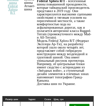
Federal Xplora R/T
- всесезонные
шины повышенной проходимости,
которые тайваньский производитель
представил в 2019 году. Они
характеризуются высокими сцепными
свойствами и тяговым усилием на
пересечённой местности, а также
комфортностью хода на
асфальтированных дорогах, как и
полагается авторезине класса Rugged-
Terrain (промежуточного между Mud-
и All-Terrain).
Модель Federal Xplora R/T (Федерал
Эксплора Ар-Ти), на разработку
которой ушло около четырёх лет,
представляет собой гибридную
конструкцию между вездеходной и
грунтовой шиной. Она имеет
уникальный рисунок протектора.
Например, её центральные блоки
имеют сходство с астероидами из
«Звёздных войн», а ступенчатый
дизайн элементов в плечевых зонах
напоминает топографию Гранд-
Каньона.
Доставка шин по Украине.
Размір шин
Індекс
Сезон
Ціна, грн