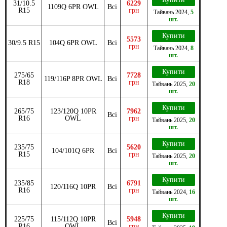
31/10.5
6229
1109Q 6PR OWL
Всі
R15
грн
Тайвань
2024
,
5
шт.
Купити
5573
30/9.5 R15
104Q 6PR OWL
Всі
грн
Тайвань
2024
,
8
шт.
Купити
275/65
7728
119/116P 8PR OWL
Всі
R18
грн
Тайвань
2025
,
20
шт.
Купити
265/75
123/120Q 10PR
7962
Всі
R16
OWL
грн
Тайвань
2025
,
20
шт.
Купити
235/75
5620
104/101Q 6PR
Всі
R15
грн
Тайвань
2025
,
20
шт.
Купити
235/85
6791
120/116Q 10PR
Всі
R16
грн
Тайвань
2024
,
16
шт.
Купити
225/75
115/112Q 10PR
5948
Всі
R16
OWL
грн