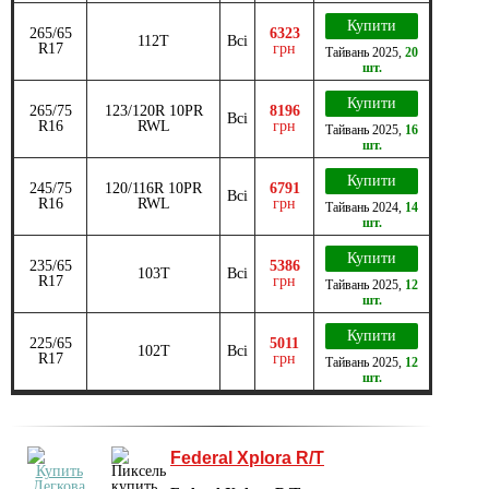
Купити
265/65
6323
112T
Всі
R17
грн
Тайвань
2025
,
20
шт.
Купити
265/75
123/120R 10PR
8196
Всі
R16
RWL
грн
Тайвань
2025
,
16
шт.
Купити
245/75
120/116R 10PR
6791
Всі
R16
RWL
грн
Тайвань
2024
,
14
шт.
Купити
235/65
5386
103T
Всі
R17
грн
Тайвань
2025
,
12
шт.
Купити
225/65
5011
102T
Всі
R17
грн
Тайвань
2025
,
12
шт.
Federal Xplora R/T