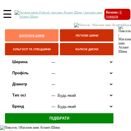
☰
Кошик:
0
товарів
ВАНТАЖНІ ШИНИ
ЛЕГКОВІ ШИНИ
СІЛЬГОСП ТА СПЕЦШИНИ
КОЛІСНІ ДИСКИ
Ширина
Профіль
Діаметр
Тип осі
Бренд