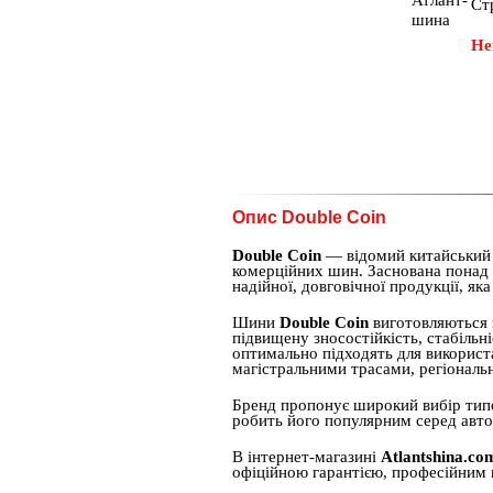
Ст
Не
Опис Double Coin
Double Coin
— відомий китайський б
комерційних шин. Заснована понад 
надійної, довговічної продукції, як
Шини
Double Coin
виготовляються 
підвищену зносостійкість, стабільн
оптимально підходять для використ
магістральними трасами, регіональ
Бренд пропонує широкий вибір типор
робить його популярним серед автоп
В інтернет-магазині
Atlantshina.co
офіційною гарантією, професійним 