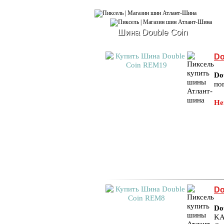
Шина Double Coin
Do
Do
по
Не
Do
Do
KA