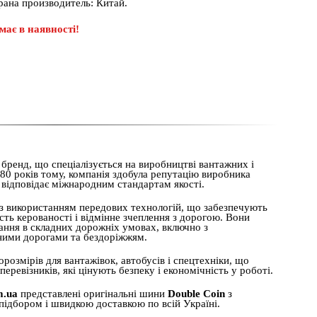
рана производитель: Китай.
має в наявності!
ренд, що спеціалізується на виробництві вантажних і
80 років тому, компанія здобула репутацію виробника
а відповідає міжнародним стандартам якості.
з використанням передових технологій, що забезпечують
ість керованості і відмінне зчеплення з дорогою. Вони
ання в складних дорожніх умовах, включно з
ними дорогами та бездоріжжям.
озмірів для вантажівок, автобусів і спецтехніки, що
еревізників, які цінують безпеку і економічність у роботі.
m.ua
представлені оригінальні шини
Double Coin
з
підбором і швидкою доставкою по всій Україні.