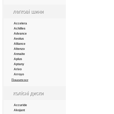
Apollo
Aptany
легкові шини
Armforce
Armstrong
Atlander
Accelera
Aufine
Achilles
Austone
Advance
Autogrip
Aeolus
Barum
Alliance
Benton
Altenzo
Bestrich
Annaite
BFGoodrich
Aplus
Blacklion
Aptany
Bontyre
Arivo
Boto
Arroyo
Bridgestone
Atlander
Показати все
Cachland
Atlas
Carleo
Atturo
колісні диски
Changfeng
Austone
Comforser
Autogrip
Compasal
Bars
Accuride
Constancy
Barum
Akojant