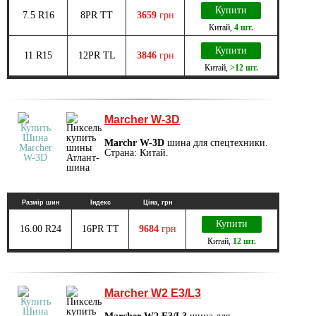
Купити
7.5 R16
8PR TT
3659
грн
Китай
,
4 шт.
Купити
11 R15
12PR TL
3846
грн
Китай
,
>12 шт.
Marcher W-3D
Marchr W-3D
шина для спецтехники.
Страна: Китай.
Размір шин
Індекс
Ціна, грн
Купити
16.00 R24
16PR TT
9684
грн
Китай
,
12 шт.
Marcher W2 E3/L3