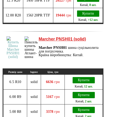
12.5 R20
149J 18PR TTF
20227
грн
Китай
,
8 шт.
Купити
12.00 R20
156J 20PR TTF
19444
грн
Китай
,
>12 шт.
Marcher PNSH01 (solid)
Marcher PNSH01
шина суцільнолита
для погрузчика.
Країна виробництва: Китай.
Размір шин
Індекс
Ціна, грн
Купити
6.5 R10
solid
6636
грн
Китай
,
12 шт.
Купити
6.00 R9
solid
5167
грн
Китай
,
2 шт.
Купити
5.00 R8
solid
3378
грн
Китай
,
2 шт.