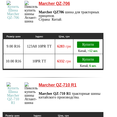
Marcher QZ-706
Marcher QZ706
шина для тракторных
прицепов.
Страна: Китай.
Размір шин
Індекс
Ціна, грн
Купити
9.00 R16
123A8 10PR TT
6283
грн
Китай
,
>12 шт.
Купити
10.00 R16
10PR TT
6332
грн
Китай
,
6 шт.
Marcher QZ-710 R1
Marcher QZ-710 R1
тракторные шины
китайского производства.
Размір шин
Індекс
Ціна, грн