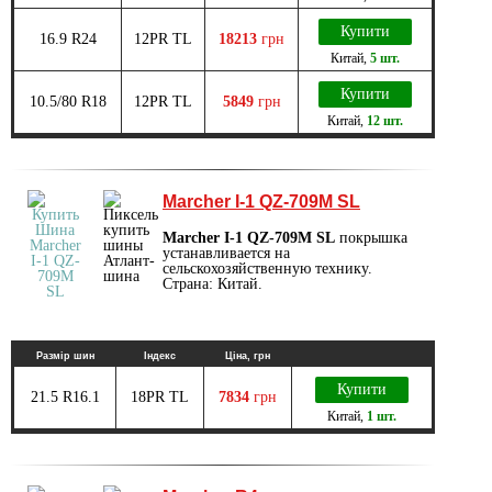
Купити
16.9 R24
12PR TL
18213
грн
Китай
,
5 шт.
Купити
10.5/80 R18
12PR TL
5849
грн
Китай
,
12 шт.
Marcher I-1 QZ-709M SL
Marcher I-1 QZ-709M SL
покрышка
устанавливается на
сельскохозяйственную технику.
Страна: Китай.
Размір шин
Індекс
Ціна, грн
Купити
21.5 R16.1
18PR TL
7834
грн
Китай
,
1 шт.