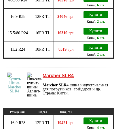
400/80 R24
16PR TL
16310
грн
Китай
,
6 шт.
Купити
16.9 R38
12PR TT
24046
грн
Китай
,
2 шт.
Купити
15.5/80 R24
16PR TL
16310
грн
Китай
,
6 шт.
Купити
11.2 R24
10PR TT
8519
грн
Китай
,
2 шт.
Marcher SLR4
Marcher SLR4
шина индустриальная
для погрузчиков, грейдеров и др.
Страна: Китай.
Размір шин
Індекс
Ціна, грн
Купити
16.9 R28
12PR TL
19421
грн
Китай
,
4 шт.