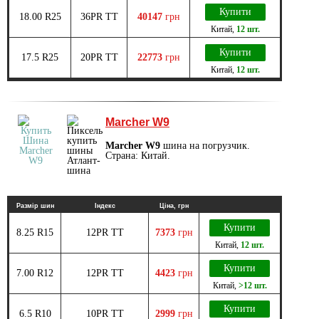
Купити
18.00 R25
36PR TT
40147
грн
Китай
,
12 шт.
Купити
17.5 R25
20PR TT
22773
грн
Китай
,
12 шт.
Marcher W9
Marcher W9
шина на погрузчик.
Страна: Китай.
Размір шин
Індекс
Ціна, грн
Купити
8.25 R15
12PR TT
7373
грн
Китай
,
12 шт.
Купити
7.00 R12
12PR TT
4423
грн
Китай
,
>12 шт.
Купити
6.5 R10
10PR TT
2999
грн