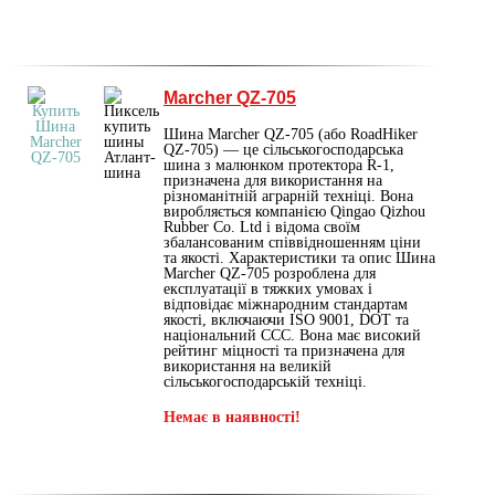
Marcher QZ-705
Шина Marcher QZ-705 (або RoadHiker
QZ-705) — це сільськогосподарська
шина з малюнком протектора R-1,
призначена для використання на
різноманітній аграрній техніці. Вона
виробляється компанією Qingao Qizhou
Rubber Co. Ltd і відома своїм
збалансованим співвідношенням ціни
та якості. Характеристики та опис Шина
Marcher QZ-705 розроблена для
експлуатації в тяжких умовах і
відповідає міжнародним стандартам
якості, включаючи ISO 9001, DOT та
національний CCC. Вона має високий
рейтинг міцності та призначена для
використання на великій
сільськогосподарській техніці.
Немає в наявності!