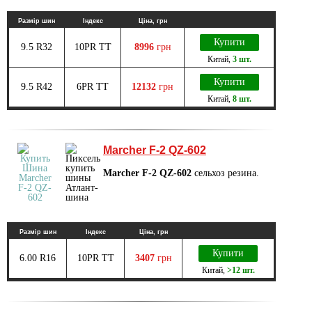
Размір шин
Індекс
Ціна, грн
Купити
9.5 R32
10PR TT
8996
грн
Китай
,
3 шт.
Купити
9.5 R42
6PR TT
12132
грн
Китай
,
8 шт.
Marcher F-2 QZ-602
Marcher F-2 QZ-602
сельхоз резина.
Размір шин
Індекс
Ціна, грн
Купити
6.00 R16
10PR TT
3407
грн
Китай
,
>12 шт.