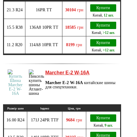
Купити
21.3 R24
16PR TT
30104
грн
Китай
,
12 шт.
Купити
15.5 R38
136A8 10PR TT
18585
грн
Китай
,
>12 шт.
Купити
11.2 R20
114A8 10PR TT
8199
грн
Китай
,
>12 шт.
Marcher E-2 W-16A
Marcher E-2 W-16A
китайские шины
для спецтехники.
Размір шин
Індекс
Ціна, грн
Купити
16.00 R24
171J 24PR TTF
9684
грн
Китай
,
9 шт.
Купити