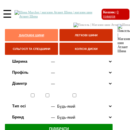
☰
Кошик:
0
товарів
ВАНТАЖНІ ШИНИ
ЛЕГКОВІ ШИНИ
СІЛЬГОСП ТА СПЕЦШИНИ
КОЛІСНІ ДИСКИ
Ширина
Профіль
Діаметр
Сезон
ЛІТО
ВСЕСЕЗОННІ
ЗИМА
Тип осі
Бренд