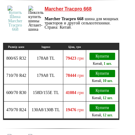
Marcher Tracpro 668
Marcher Tracpro 668
шина для мощных
тракторов и другой сельхозтехники.
Страна: Китай.
Размір шин
Індекс
Ціна, грн
Купити
800/65 R32
178A8 TL
79423
грн
Китай
,
1 шт.
Купити
710/70 R42
179A8 TL
78444
грн
Китай
,
10 шт.
Купити
600/70 R30
158D/155E TL
41084
грн
Китай
,
12 шт.
Купити
470/70 R24
130A8/130B TL
19476
грн
Китай
,
12 шт.