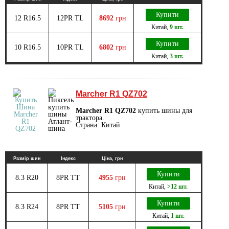
Купити
12 R16.5
12PR TL
8692
грн
Китай
,
9 шт.
Купити
10 R16.5
10PR TL
6802
грн
Китай
,
3 шт.
Marcher R1 QZ702
Marcher R1 QZ702
купить шины для
трактора.
Страна: Китай.
Размір шин
Індекс
Ціна, грн
Купити
8.3 R20
8PR TT
4955
грн
Китай
,
>12 шт.
Купити
8.3 R24
8PR TT
5105
грн
Китай
,
1 шт.