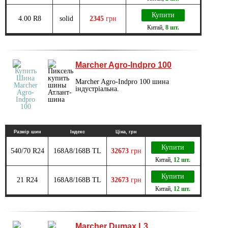
Купити
4.00 R8
solid
2345
грн
Китай
,
8 шт.
Marcher Agro-Indpro 100
Marcher Agro-Indpro 100 шина
індустріальна.
Размір шин
Індекс
Ціна, грн
Купити
540/70 R24
168A8/168B TL
32673
грн
Китай
,
12 шт.
Купити
21 R24
168A8/168B TL
32673
грн
Китай
,
12 шт.
Marcher Dumax L3