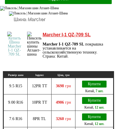
Шина Marcher
Marcher I-1 QZ-709 SL
Marcher I-1 QZ-709 SL
покрышка
устанавливается на
сельскохозяйственную технику.
Страна: Китай.
Размір шин
Індекс
Ціна, грн
Купити
9.5 R15
12PR TT
3698
грн
Китай
,
7 шт.
Купити
9.00 R16
10PR TT
4906
грн
Китай
,
12 шт.
Купити
7.6 R16
8PR TL
3260
грн
Китай
,
12 шт.