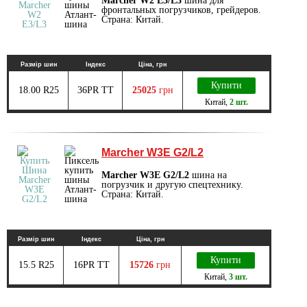
Marcher W2 E3/L3
шина для
фронтальных погрузчиков, грейдеров.
Страна: Китай.
Размір шин
Індекс
Ціна, грн
Купити
18.00 R25
36PR TT
25025
грн
Китай
,
2 шт.
Marcher W3E G2/L2
Marcher W3E G2/L2
шина на
погрузчик и другую спецтехнику.
Страна: Китай.
Размір шин
Індекс
Ціна, грн
Купити
15.5 R25
16PR TT
15726
грн
Китай
,
3 шт.