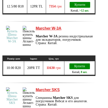
Купити
12.5/80 R18
12PR TL
7354
грн
Китай
,
>12 шт.
Marcher W-3A
Marcher W-3A
резина индустриальная
для экскаваторов, погрузчиков.
Страна: Китай.
Размір шин
Індекс
Ціна, грн
Купити
10.00 R20
20PR TT
11630
грн
Китай
,
8 шт.
Marcher SKS
Спецшины
Marcher SKS
для
погрузчиков Bobcat и его аналогов.
Страна: Китай.