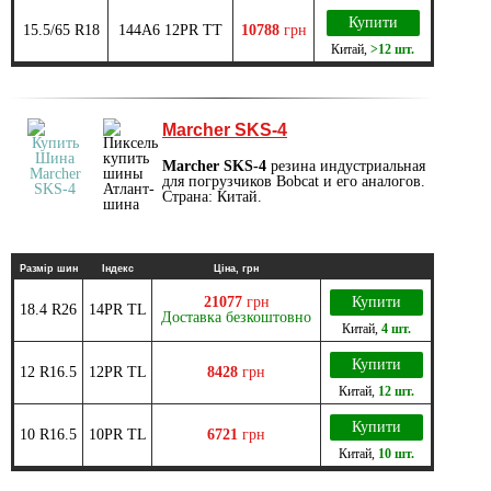
Купити
15.5/65 R18
144A6 12PR TT
10788
грн
Китай
,
>12 шт.
Marcher SKS-4
Marcher SKS-4
резина индустриальная
для погрузчиков Bobcat и его аналогов.
Страна: Китай.
Размір шин
Індекс
Ціна, грн
21077
грн
Купити
18.4 R26
14PR TL
Доставка безкоштовно
Китай
,
4 шт.
Купити
12 R16.5
12PR TL
8428
грн
Китай
,
12 шт.
Купити
10 R16.5
10PR TL
6721
грн
Китай
,
10 шт.