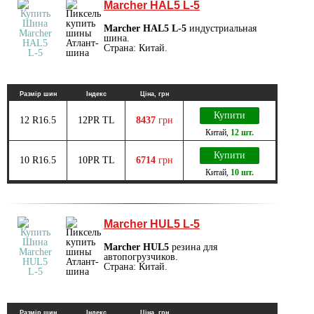
Marcher HAL5 L-5
Marcher HAL5 L-5
индустриальная
шина.
Страна: Китай.
Размір шин
Індекс
Ціна, грн
Купити
12 R16.5
12PR TL
8437
грн
Китай
,
12 шт.
Купити
10 R16.5
10PR TL
6714
грн
Китай
,
10 шт.
Marcher HUL5 L-5
Marcher HUL5
резина для
автопогрузчиков.
Страна: Китай.
Размір шин
Індекс
Ціна, грн