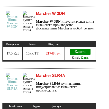
Marcher W-3DN
Marcher W-3DN
индустриальная шина
китайского производства.
Доставка шин Marcher в любой регион.
Размір шин
Індекс
Ціна, грн
Купити
17.5 R25
16PR TT
21748
грн
Китай
,
12 шт.
Marcher SLR4A
Marcher SLR4A
купить шины
индустриальные китайского
производства.
Размір шин
Індекс
Ціна, грн