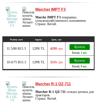
Marcher IMPT F3
Marchr IMPT F3
покрышка
сельскохозяйственного назначения.
Страна: Китай.
Размір шин
Індекс
Ціна, грн
Купити
11.5/80 R15.3
12PR TL
4299
грн
Китай
,
1 шт.
Купити
10.0/75 R15.3
12PR TL
3535
грн
Китай
,
9 шт.
Marcher R-1 QZ-711
Marcher R-1 QZ-711
сельхоз резина для
тракторов.
Страна: Китай.