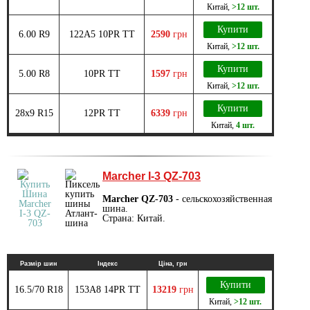
Китай
,
>12 шт.
Купити
6.00 R9
122A5 10PR TT
2590
грн
Китай
,
>12 шт.
Купити
5.00 R8
10PR TT
1597
грн
Китай
,
>12 шт.
Купити
28x9 R15
12PR TT
6339
грн
Китай
,
4 шт.
Marcher I-3 QZ-703
Marcher QZ-703
- сельскохозяйственная
шина.
Страна: Китай.
Размір шин
Індекс
Ціна, грн
Купити
16.5/70 R18
153A8 14PR TT
13219
грн
Китай
,
>12 шт.