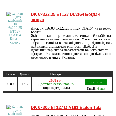
DK 6х222.25 ET127 DIA164 Богдан
-конус
Диск 17,5х6,00 6х222,25 ET127 DIA164 на автобус
Богдан.
Якісні диски — це не лише естетика, а й стабільна
керованість вашого автомобіля. У нашому каталозі
зібрані легкові та вантажні диски, що відповідають
найвищим стандартам міцності. Підберіть
ідеальний варіант за параметрами вашого авто та
оформлюйте замовлення з доставкою до будь-якого
населеного пункту України.
Ширина
Діаметр
Ціна, грн
2668
грн
Купити
6.00
17.5
Доставка безкоштовно
якщо передоплата
Китай
,
>8 шт.
DK 6х205 ET127 DIA161 Etalon Tata