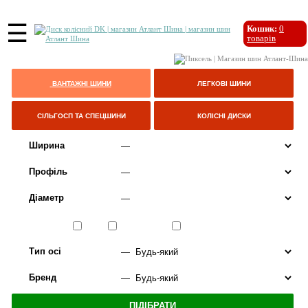
☰
Кошик:
0
товарів
ВАНТАЖНІ ШИНИ
ЛЕГКОВІ ШИНИ
СІЛЬГОСП ТА СПЕЦШИНИ
КОЛІСНІ ДИСКИ
Ширина
Профіль
Діаметр
Сезон
ЛІТО
ВСЕСЕЗОННІ
ЗИМА
Тип осі
Бренд