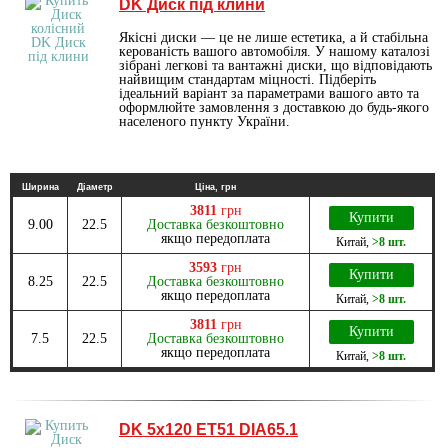
DK Диск під клини
Якісні диски — це не лише естетика, а й стабільна
керованість вашого автомобіля. У нашому каталозі
зібрані легкові та вантажні диски, що відповідають
найвищим стандартам міцності. Підберіть
ідеальний варіант за параметрами вашого авто та
оформлюйте замовлення з доставкою до будь-якого
населеного пункту України.
Ширина
Діаметр
Ціна, грн
3811
грн
Купити
9.00
22.5
Доставка безкоштовно
якщо передоплата
Китай
,
>8 шт.
3593
грн
Купити
8.25
22.5
Доставка безкоштовно
якщо передоплата
Китай
,
>8 шт.
3811
грн
Купити
7.5
22.5
Доставка безкоштовно
якщо передоплата
Китай
,
>8 шт.
DK 5х120 ET51 DIA65.1