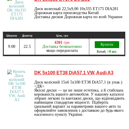
Диск колесный 22,5х9,00 10х335 ET175 DIA281
Дорожная карта производства Китай.
Доставка дисков Дорожная карта по всей Украине.
Ширина
Діаметр
Ціна, грн
4301
грн
Купити
9.00
22.5
Доставка безкоштовно
якщо передоплата
Китай
,
>8 шт.
DK 5x100 ET38 DiA57.1 VW, Audi A3
Диск колісний 15x6 5x100 ET38 DiA57,1 (в упак.)
<ДК>
Якісні диски — це не лише естетика, а й стабільна
керованість вашого автомобіля. У нашому каталозі
зібрані легкові та вантажні диски, що відповідають
найвищим стандартам міцності. Підберіть
ідеальний варіант за параметрами вашого авто та
оформлюйте замовлення з доставкою до будь-якого
населеного пункту України.