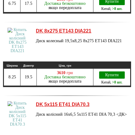
Купити
6.75
17.5
Доставка безкоштовно
якщо передоплата
Китай
,
>8 шт.
DK 8х275 ET143 DIA221
Диск колесный 19,5х8,25 8х275 ET143 DIA221
Ширина
Діаметр
Ціна, грн
3610
грн
Купити
8.25
19.5
Доставка безкоштовно
якщо передоплата
Китай
,
>8 шт.
DK 5х115 ET41 DIA70.3
Диск колісний 16х6,5 5х115 ET41 DIA 70,3 <ДК>