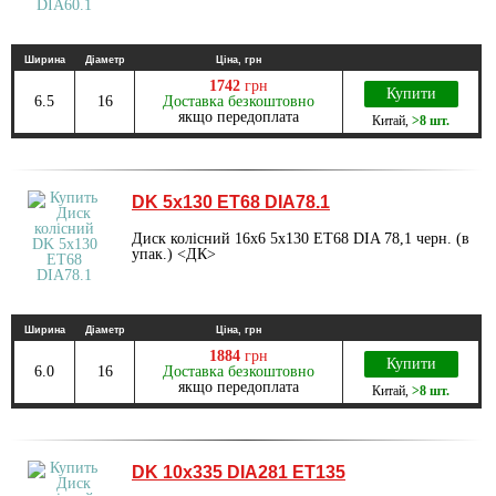
Ширина
Діаметр
Ціна, грн
1742
грн
Купити
6.5
16
Доставка безкоштовно
якщо передоплата
Китай
,
>8 шт.
DK 5x130 ET68 DIA78.1
Диск колісний 16х6 5х130 ET68 DIA 78,1 черн. (в
упак.) <ДК>
Ширина
Діаметр
Ціна, грн
1884
грн
Купити
6.0
16
Доставка безкоштовно
якщо передоплата
Китай
,
>8 шт.
DK 10х335 DIA281 ET135