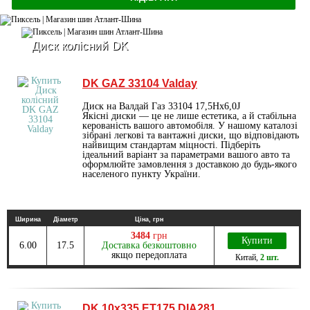
Диск колісний DK
DK GAZ 33104 Valday
Диск на Валдай Газ 33104 17,5Hх6,0J
Якісні диски — це не лише естетика, а й стабільна
керованість вашого автомобіля. У нашому каталозі
зібрані легкові та вантажні диски, що відповідають
найвищим стандартам міцності. Підберіть
ідеальний варіант за параметрами вашого авто та
оформлюйте замовлення з доставкою до будь-якого
населеного пункту України.
Ширина
Діаметр
Ціна, грн
3484
грн
Купити
6.00
17.5
Доставка безкоштовно
якщо передоплата
Китай
,
2 шт.
DK 10х335 ET175 DIA281