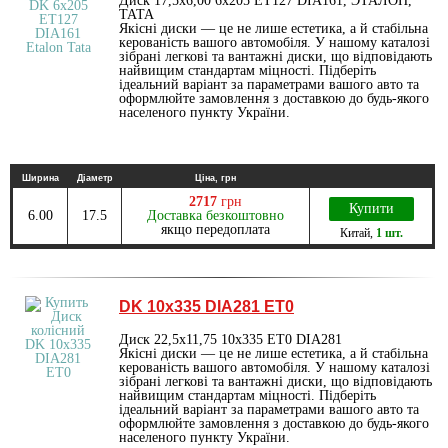
Диск 17,5х6,00 6х205 ET127 DIA161, ЭТАЛОН,
ТАТА
Якісні диски — це не лише естетика, а й стабільна
керованість вашого автомобіля. У нашому каталозі
зібрані легкові та вантажні диски, що відповідають
найвищим стандартам міцності. Підберіть
ідеальний варіант за параметрами вашого авто та
оформлюйте замовлення з доставкою до будь-якого
населеного пункту України.
Ширина
Діаметр
Ціна, грн
2717
грн
Купити
6.00
17.5
Доставка безкоштовно
якщо передоплата
Китай
,
1 шт.
DK 10х335 DIA281 ET0
Диск 22,5х11,75 10х335 ET0 DIA281
Якісні диски — це не лише естетика, а й стабільна
керованість вашого автомобіля. У нашому каталозі
зібрані легкові та вантажні диски, що відповідають
найвищим стандартам міцності. Підберіть
ідеальний варіант за параметрами вашого авто та
оформлюйте замовлення з доставкою до будь-якого
населеного пункту України.