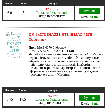
Ширина
Діаметр
Ціна, грн
1738
грн
Купити
6.0
15
Доставка безкоштовно
якщо передоплата
Китай
,
>8 шт.
DK 8х275 DIA221 ET140 MAZ 4370
Zubrenok
Диск МАЗ 4370 Зубрёнок
6.75-17.5 8х275 DIA221 ET140
Якісні диски — це не лише естетика, а й стабільна
керованість вашого автомобіля. У нашому каталозі
зібрані легкові та вантажні диски, що відповідають
найвищим стандартам міцності. Підберіть
ідеальний варіант за параметрами вашого авто та
оформлюйте замовлення з доставкою до будь-якого
населеного пункту України.
Ширина
Діаметр
Ціна, грн
2767
грн
Купити
6.75
17.5
Доставка безкоштовно
якщо передоплата
Китай
,
>8 шт.