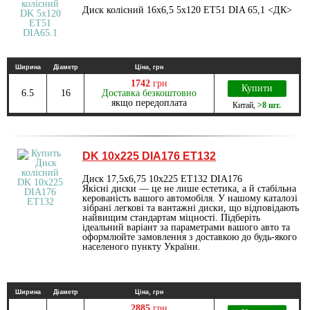
Диск колісний 16х6,5 5х120 ET51 DIA 65,1 <ДК>
Ширина
Діаметр
Ціна, грн
1742
грн
Купити
6.5
16
Доставка безкоштовно
якщо передоплата
Китай
,
>8 шт.
DK 10х225 DIA176 ET132
Диск 17,5х6,75 10х225 ET132 DIA176
Якісні диски — це не лише естетика, а й стабільна
керованість вашого автомобіля. У нашому каталозі
зібрані легкові та вантажні диски, що відповідають
найвищим стандартам міцності. Підберіть
ідеальний варіант за параметрами вашого авто та
оформлюйте замовлення з доставкою до будь-якого
населеного пункту України.
Ширина
Діаметр
Ціна, грн
2885
грн