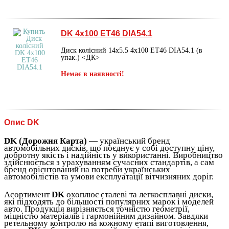
DK 4х100 ET46 DIA54.1
Диск колісний 14х5.5 4х100 ET46 DIA54.1 (в
упак.) <ДК>
Немає в наявності!
Опис DK
DK (Дорожня Карта)
— український бренд
автомобільних дисків, що поєднує у собі доступну ціну,
добротну якість і надійність у використанні. Виробництво
здійснюється з урахуванням сучасних стандартів, а сам
бренд орієнтований на потреби українських
автомобілістів та умови експлуатації вітчизняних доріг.
Асортимент
DK
охоплює сталеві та легкосплавні диски,
які підходять до більшості популярних марок і моделей
авто. Продукція вирізняється точністю геометрії,
міцністю матеріалів і гармонійним дизайном. Завдяки
ретельному контролю на кожному етапі виготовлення,