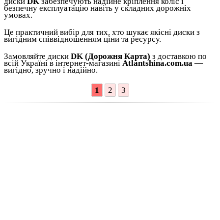
диски
DK
забезпечують надійне кріплення коліс і
безпечну експлуатацію навіть у складних дорожніх
умовах.
Це практичний вибір для тих, хто шукає якісні диски з
вигідним співвідношенням ціни та ресурсу.
Замовляйте диски
DK (Дорожня Карта)
з доставкою по
всій Україні в інтернет-магазині
Atlantshina.com.ua
—
вигідно, зручно і надійно.
1
2
3