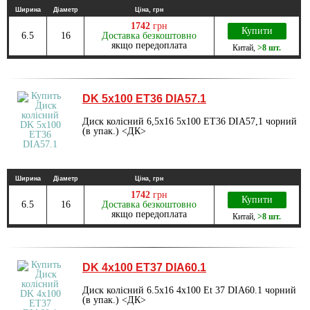
Ширина
Діаметр
Ціна, грн
1742
грн
Купити
6.5
16
Доставка безкоштовно
якщо передоплата
Китай
,
>8 шт.
DK 5х100 ET36 DIA57.1
Диск колісний 6,5х16 5х100 ET36 DIA57,1 чорний
(в упак.) <ДК>
Ширина
Діаметр
Ціна, грн
1742
грн
Купити
6.5
16
Доставка безкоштовно
якщо передоплата
Китай
,
>8 шт.
DK 4х100 ET37 DIA60.1
Диск колісний 6.5х16 4х100 Et 37 DIA60.1 чорний
(в упак.) <ДК>