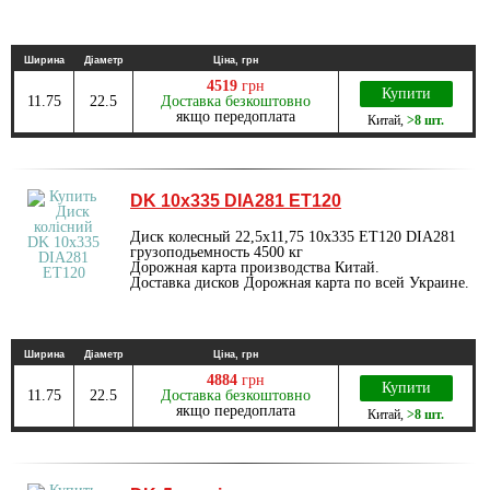
Ширина
Діаметр
Ціна, грн
4519
грн
Купити
11.75
22.5
Доставка безкоштовно
якщо передоплата
Китай
,
>8 шт.
DK 10х335 DIA281 ET120
Диск колесный 22,5х11,75 10х335 ET120 DIA281
грузоподьемность 4500 кг
Дорожная карта производства Китай.
Доставка дисков Дорожная карта по всей Украине.
Ширина
Діаметр
Ціна, грн
4884
грн
Купити
11.75
22.5
Доставка безкоштовно
якщо передоплата
Китай
,
>8 шт.