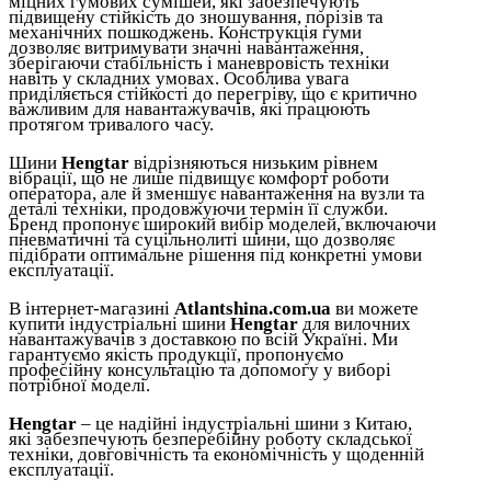
міцних гумових сумішей, які забезпечують
підвищену стійкість до зношування, порізів та
механічних пошкоджень. Конструкція гуми
дозволяє витримувати значні навантаження,
зберігаючи стабільність і маневровість техніки
навіть у складних умовах. Особлива увага
приділяється стійкості до перегріву, що є критично
важливим для навантажувачів, які працюють
протягом тривалого часу.
Шини
Hengtar
відрізняються низьким рівнем
вібрації, що не лише підвищує комфорт роботи
оператора, але й зменшує навантаження на вузли та
деталі техніки, продовжуючи термін її служби.
Бренд пропонує широкий вибір моделей, включаючи
пневматичні та суцільнолиті шини, що дозволяє
підібрати оптимальне рішення під конкретні умови
експлуатації.
В інтернет-магазині
Atlantshina.com.ua
ви можете
купити індустріальні шини
Hengtar
для вилочних
навантажувачів з доставкою по всій Україні. Ми
гарантуємо якість продукції, пропонуємо
професійну консультацію та допомогу у виборі
потрібної моделі.
Hengtar
– це надійні індустріальні шини з Китаю,
які забезпечують безперебійну роботу складської
техніки, довговічність та економічність у щоденній
експлуатації.