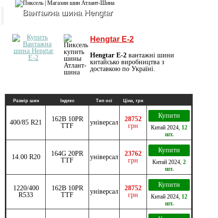
Вантажна шина Hengtar
Hengtar E-2
Hengtar E-2
вантажні шини
китайсько виробництва з
доставкою по Україні.
Размір шин
Індекс
Тип осі
Ціна, грн
Купити
162B 10PR
28752
400/85 R21
універсал
TTF
грн
Китай
2024
,
12
шт.
Купити
164G 20PR
23762
14.00 R20
універсал
TTF
грн
Китай
2024
,
2
шт.
Купити
1220/400
162B 10PR
28752
універсал
R533
TTF
грн
Китай
2024
,
12
шт.