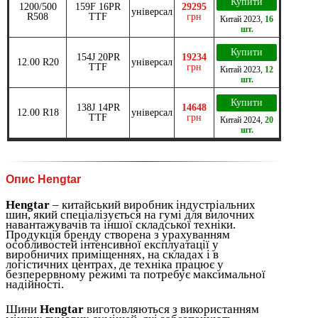
Купити
1200/500
159F 16PR
29295
універсал
R508
TTF
грн
Китай
2023
,
16
шт.
Купити
154J 20PR
19234
12.00 R20
універсал
TTF
грн
Китай
2023
,
12
шт.
Купити
138J 14PR
14648
12.00 R18
універсал
TTF
грн
Китай
2024
,
20
шт.
Опис Hengtar
Hengtar
– китайський виробник індустріальних
шин, який спеціалізується на гумі для вилочних
навантажувачів та іншої складської техніки.
Продукція бренду створена з урахуванням
особливостей інтенсивної експлуатації у
виробничих приміщеннях, на складах і в
логістичних центрах, де техніка працює у
безперервному режимі та потребує максимальної
надійності.
Шини
Hengtar
виготовляються з використанням