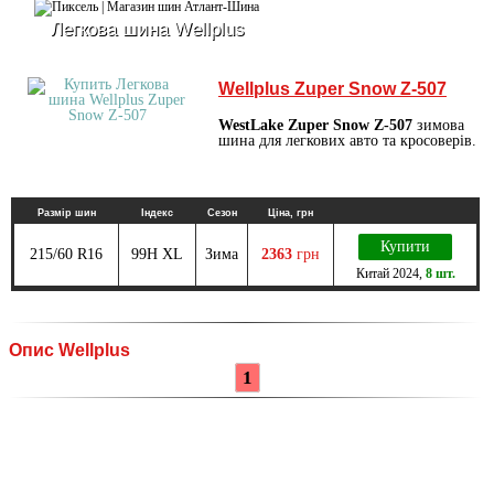
Легкова шина Wellplus
Wellplus Zuper Snow Z-507
WestLake Zuper Snow Z-507
зимова
шина для легкових авто та кросоверів.
Размір шин
Індекс
Сезон
Ціна, грн
Купити
215/60 R16
99H XL
Зима
2363
грн
Китай
2024
,
8 шт.
Опис Wellplus
1