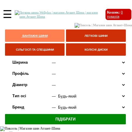
☰
Кошик:
0
товарів
ВАНТАЖНІ ШИНИ
ЛЕГКОВІ ШИНИ
СІЛЬГОСП ТА СПЕЦШИНИ
КОЛІСНІ ДИСКИ
Ширина
Профіль
Діаметр
Тип осі
Бренд