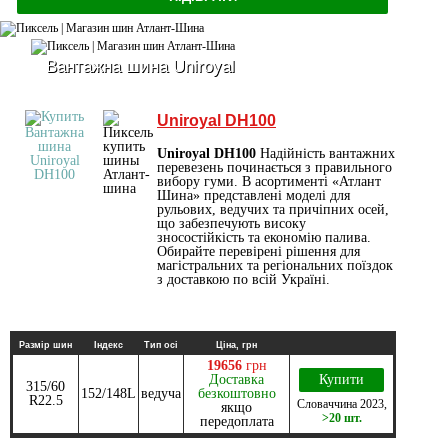
Вантажна шина Uniroyal
Uniroyal DH100
Uniroyal DH100
Надійність вантажних
перевезень починається з правильного
вибору гуми. В асортименті «Атлант
Шина» представлені моделі для
рульових, ведучих та причіпних осей,
що забезпечують високу
зносостійкість та економію палива.
Обирайте перевірені рішення для
магістральних та регіональних поїздок
з доставкою по всій Україні.
Размір шин
Індекс
Тип осі
Ціна, грн
19656
грн
Доставка
Купити
315/60
152/148L
ведуча
безкоштовно
R22.5
Словаччина
2023
,
якщо
>20 шт.
передоплата