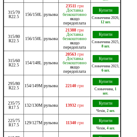
23511
грн
Доставка
Купити
315/70
156/150L
рульова
безкоштовно
R22.5
Словаччина
2026
,
якщо
12 шт.
передоплата
21388
грн
Доставка
Купити
315/80
156/150L
рульова
безкоштовно
R22.5
Словаччина
2025
,
якщо
8 шт.
передоплата
20563
грн
Доставка
Купити
315/60
154/148L
рульова
безкоштовно
R22.5
Словаччина
2023
,
якщо
6 шт.
передоплата
Купити
295/80
154/149M
рульова
22140
грн
R22.5
Словаччина
,
1
шт.
235/75
Купити
132/130M
рульова
13932
грн
R17.5
Чехія
,
2 шт.
225/75
Купити
129/127M
рульова
11340
грн
R17.5
Чехія
,
4 шт.