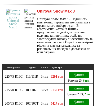
Uniroyal Snow Max 3
Uniroyal Snow Max 3
- Надійність
вантажних перевезень починається з
правильного вибору гуми. В
асортименті «Атлант Шина»
представлені моделі для рульових,
ведучих та причіпних осей, що
забезпечують високу зносостійкість та
економію палива. Обирайте перевірені
рішення для магістральних та
регіональних поїздок з доставкою по
всій Україні.
Размір шин
Індекс
Сезон
Ціна, грн
Купити
225/75 R16C
113/111R
Зима
6291
грн
Румунія
25
,
6 шт.
Купити
215/70 R15C
109/107R
Зима
5130
грн
Румунія
2024
,
2 шт.
Купити
205/65 R16C
107/105T
Зима
5427
грн