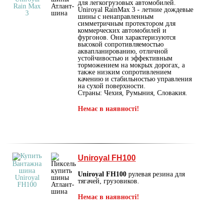
для легкогрузовых автомобилей.
Uniroyal RainMax 3 - летние дождевые
шины с ненаправленным
симметричным протектором для
коммерческих автомобилей и
фургонов. Они характеризуются
высокой сопротивляемостью
аквапланированию, отличной
устойчивостью и эффективным
торможением на мокрых дорогах, а
также низким сопротивлением
качению и стабильностью управления
на сухой поверхности.
Страны: Чехия, Румыния, Словакия.
Немає в наявності!
Uniroyal FH100
Uniroyal FH100
рулевая резина для
тягачей, грузовиков.
Немає в наявності!