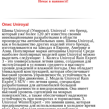
Немає в наявності!
Опис Uniroyal
Шины Uniroyal (Унироял). Uniroyal - это бренд,
который уже более 120 лет известен своими
инновационными разработками в области
производства автомобильных шин. Шины Uniroyal,
как и большинство других изделий этого бренда,
изготавливаются на заводах в Европе, Америке и
Азии. Популярные марки автошины Uniroyal Среди
наиболее популярных моделей шин Uniroyal можно
выделить следующие: 1. Колеса Uniroyal Rain Expert
3 - это универсальная летняя шина, созданная для
эксплуатации в условиях среднего и высокого
уровня дождевой и влажной погоды. Она обладает
уникальной конструкцией, которая обеспечивает
высокий уровень управляемости, устойчивость и
комфорт при движении. 2. Модель Uniroyal Rain
Expert 3 SUV - это летняя шина, специально
разработанная для автомобилей большой
грузоподъемности и внедорожников. Она имеет
высокий уровень сцепления на мокрых
поверхностях, а также обеспечивает надежную
устойчивость при поворотах и торможении. 3.
Uniroyal WinterExpert - это зимняя шина, которая
предназначена для использования в холодное время
года. Она обладает широкими желобами и