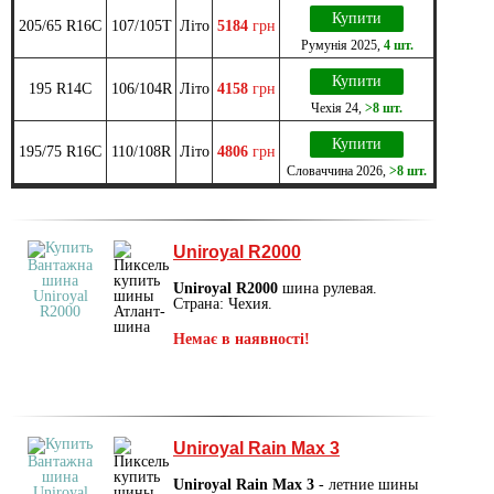
Купити
205/65 R16C
107/105T
Літо
5184
грн
Румунія
2025
,
4 шт.
Купити
195 R14C
106/104R
Літо
4158
грн
Чехія
24
,
>8 шт.
Купити
195/75 R16C
110/108R
Літо
4806
грн
Словаччина
2026
,
>8 шт.
Uniroyal R2000
Uniroyal R2000
шина рулевая.
Страна: Чехия.
Немає в наявності!
Uniroyal Rain Max 3
Uniroyal Rain Max 3
- летние шины