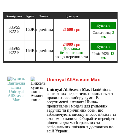
Размір шин
Індекс
Тип осі
Ціна, грн
Купити
385/55
160K
причіпна
21600
грн
R22.5
Словаччина
,
2
шт.
24089
грн
Купити
385/65
Доставка
164K
причіпна
R22.5
безкоштовно
Чехія
2026
,
12
якщо передоплата
шт.
Uniroyal AllSeason Max
Uniroyal AllSeason Max
Надійність
вантажних перевезень починається з
правильного вибору гуми. В
асортименті «Атлант Шина»
представлені моделі для рульових,
ведучих та причіпних осей, що
забезпечують високу зносостійкість та
економію палива. Обирайте перевірені
рішення для магістральних та
регіональних поїздок з доставкою по
всій Україні.