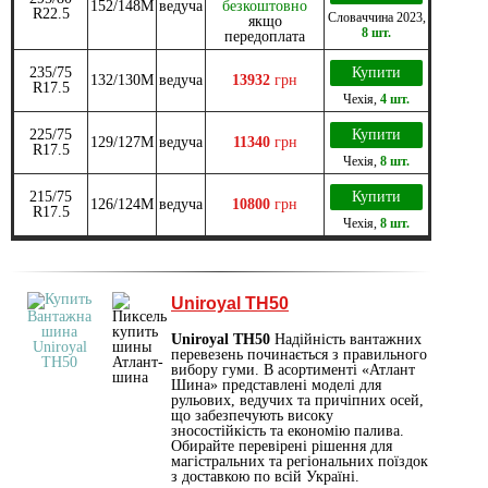
152/148M
ведуча
безкоштовно
R22.5
Словаччина
2023
,
якщо
8 шт.
передоплата
235/75
Купити
132/130M
ведуча
13932
грн
R17.5
Чехія
,
4 шт.
225/75
Купити
129/127M
ведуча
11340
грн
R17.5
Чехія
,
8 шт.
215/75
Купити
126/124M
ведуча
10800
грн
R17.5
Чехія
,
8 шт.
Uniroyal TH50
Uniroyal TH50
Надійність вантажних
перевезень починається з правильного
вибору гуми. В асортименті «Атлант
Шина» представлені моделі для
рульових, ведучих та причіпних осей,
що забезпечують високу
зносостійкість та економію палива.
Обирайте перевірені рішення для
магістральних та регіональних поїздок
з доставкою по всій Україні.