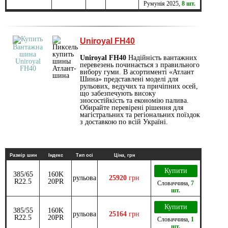
Румунія
2025
,
8 шт.
Uniroyal FH40
Uniroyal FH40
Надійність вантажних
перевезень починається з правильного
вибору гуми. В асортименті «Атлант
Шина» представлені моделі для
рульових, ведучих та причіпних осей,
що забезпечують високу
зносостійкість та економію палива.
Обирайте перевірені рішення для
магістральних та регіональних поїздок
з доставкою по всій Україні.
Размір шин
Індекс
Тип осі
Ціна, грн
Купити
385/65
160K
рульова
25920
грн
R22.5
20PR
Словаччина
,
7
шт.
Купити
385/55
160K
рульова
25164
грн
R22.5
20PR
Словаччина
,
1
шт.