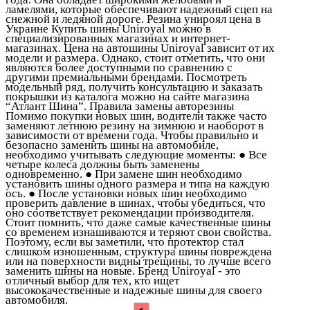
ламелями, которые обеспечивают надежный сцеп на
снежной и ледяной дороге. Резина унироял цена в
Украине Купить шины Uniroyal можно в
специализированных магазинах и интернет-
магазинах. Цена на автошины Uniroyal зависит от их
модели и размера. Однако, стоит отметить, что они
являются более доступными по сравнению с
другими премиальными брендами. Посмотреть
модельный ряд, получить консультацию и заказать
покрышки из каталога можно на сайте магазина
“Атлант Шина”. Правила замены авторезины
Помимо покупки новых шин, водители также часто
заменяют летнюю резину на зимнюю и наоборот в
зависимости от времени года. Чтобы правильно и
безопасно заменить шины на автомобиле,
необходимо учитывать следующие моменты: ● Все
четыре колеса должны быть заменены
одновременно. ● При замене шин необходимо
установить шины одного размера и типа на каждую
ось. ● После установки новых шин необходимо
проверить давление в шинах, чтобы убедиться, что
оно соответствует рекомендации производителя.
Стоит помнить, что даже самые качественные шины
со временем изнашиваются и теряют свои свойства.
Поэтому, если вы заметили, что протектор стал
слишком изношенным, структура шины повреждена
или на поверхности видны трещины, то лучше всего
заменить шины на новые. Бренд Uniroyal - это
отличный выбор для тех, кто ищет
высококачественные и надежные шины для своего
автомобиля.