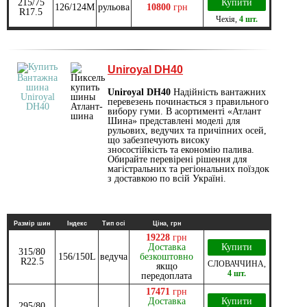
215/75
Купити
126/124M
рульова
10800
грн
R17.5
Чехія
,
4 шт.
Uniroyal DH40
Uniroyal DH40
Надійність вантажних
перевезень починається з правильного
вибору гуми. В асортименті «Атлант
Шина» представлені моделі для
рульових, ведучих та причіпних осей,
що забезпечують високу
зносостійкість та економію палива.
Обирайте перевірені рішення для
магістральних та регіональних поїздок
з доставкою по всій Україні.
Размір шин
Індекс
Тип осі
Ціна, грн
19228
грн
Доставка
Купити
315/80
156/150L
ведуча
безкоштовно
R22.5
СЛОВАЧЧИНА
,
якщо
4 шт.
передоплата
17471
грн
Доставка
Купити
295/80