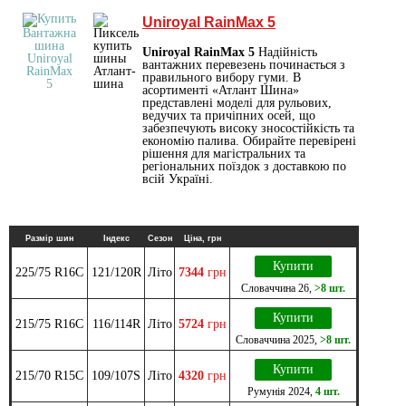
Uniroyal RainMax 5
Uniroyal RainMax 5
Надійність
вантажних перевезень починається з
правильного вибору гуми. В
асортименті «Атлант Шина»
представлені моделі для рульових,
ведучих та причіпних осей, що
забезпечують високу зносостійкість та
економію палива. Обирайте перевірені
рішення для магістральних та
регіональних поїздок з доставкою по
всій Україні.
Размір шин
Індекс
Сезон
Ціна, грн
Купити
225/75 R16C
121/120R
Літо
7344
грн
Словаччина
26
,
>8 шт.
Купити
215/75 R16C
116/114R
Літо
5724
грн
Словаччина
2025
,
>8 шт.
Купити
215/70 R15C
109/107S
Літо
4320
грн
Румунія
2024
,
4 шт.