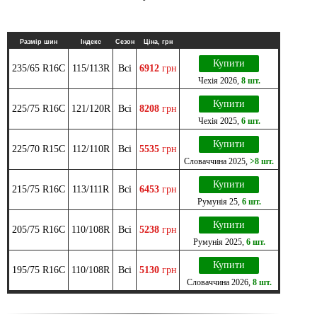
Размір шин
Індекс
Сезон
Ціна, грн
Купити
235/65 R16C
115/113R
Всі
6912
грн
Чехія
2026
,
8 шт.
Купити
225/75 R16C
121/120R
Всі
8208
грн
Чехія
2025
,
6 шт.
Купити
225/70 R15C
112/110R
Всі
5535
грн
Словаччина
2025
,
>8 шт.
Купити
215/75 R16C
113/111R
Всі
6453
грн
Румунія
25
,
6 шт.
Купити
205/75 R16C
110/108R
Всі
5238
грн
Румунія
2025
,
6 шт.
Купити
195/75 R16C
110/108R
Всі
5130
грн
Словаччина
2026
,
8 шт.