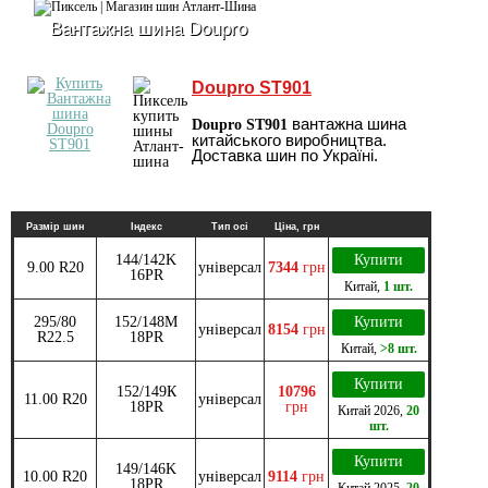
Вантажна шина Doupro
Doupro ST901
вантажна шина
Doupro ST901
китайського виробництва.
Доставка шин по Україні.
Размір шин
Індекс
Тип осі
Ціна, грн
144/142K
Купити
9.00 R20
універсал
7344
грн
16PR
Китай
,
1 шт.
295/80
152/148M
Купити
універсал
8154
грн
R22.5
18PR
Китай
,
>8 шт.
Купити
152/149К
10796
11.00 R20
універсал
18PR
грн
Китай
2026
,
20
шт.
Купити
149/146K
10.00 R20
універсал
9114
грн
18PR
Китай
2025
,
20