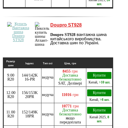
шт.
Doupro ST928
вантажна шина
Doupro ST928
китайського виробництва.
Доставка шин по Україні.
Размір
Індекс
Тип осі
Ціна, грн
шин
8455
грн
9.00
144/142K
Доставка
Купити
ведуча
R20
16-PR
безкоштовно
Китай
,
>10 шт.
SAT, Делівері
12.00
156/153K
Купити
ведуча
11016
грн
R20
20PR
Китай
,
>8 шт.
10771
грн
Доставка
Купити
11.00
152/149K
ведуча
безкоштовно
R20
18PR
Китай
2025
,
8
якщо
шт.
передоплата