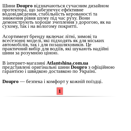
Шини
Doupro
відзначаються сучасним дизайном
протектора, що забезпечує ефективне
водовідведення, стабільність керованості та
зниження рівня шуму під час руху. Вони
демонструють хороше зчеплення з дорогою, як на
сухому, так і на вологому покритті.
Асортимент бренду включає літні, зимові та
всесезонні моделі, які підходять як для міських
автомобілів, так і для позашляховиків. Це
практичний вибір для водіїв, які шукають надійні
шини за розумною ціною.
В інтернет-магазині
Atlantshina.com.ua
представлені оригінальні шини
Doupro
з офіційною
гарантією і швидкою доставкою по Україні.
Doupro
— безпека і комфорт у кожній поїздці.
1