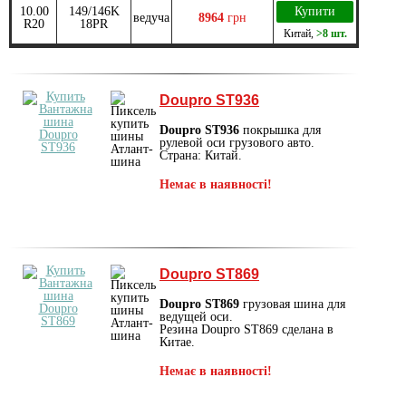
10.00
149/146K
Купити
ведуча
8964
грн
R20
18PR
Китай
,
>8 шт.
Doupro ST936
Doupro ST936
покрышка для
рулевой оси грузового авто.
Страна: Китай.
Немає в наявності!
Doupro ST869
Doupro ST869
грузовая шина для
ведущей оси.
Резина Doupro ST869 сделана в
Китае.
Немає в наявності!