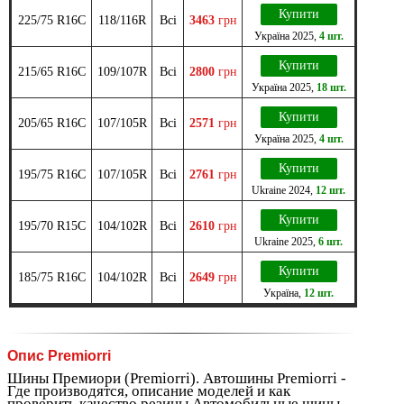
Купити
225/75 R16C
118/116R
Всі
3463
грн
Україна
2025
,
4 шт.
Купити
215/65 R16C
109/107R
Всі
2800
грн
Україна
2025
,
18 шт.
Купити
205/65 R16C
107/105R
Всі
2571
грн
Україна
2025
,
4 шт.
Купити
195/75 R16C
107/105R
Всі
2761
грн
Ukraine
2024
,
12 шт.
Купити
195/70 R15C
104/102R
Всі
2610
грн
Ukraine
2025
,
6 шт.
Купити
185/75 R16C
104/102R
Всі
2649
грн
Україна
,
12 шт.
Опис Premiorri
Шины Премиори (Premiorri). Автошины Premiorri -
Где производятся, описание моделей и как
проверить качество резины Автомобильные шины