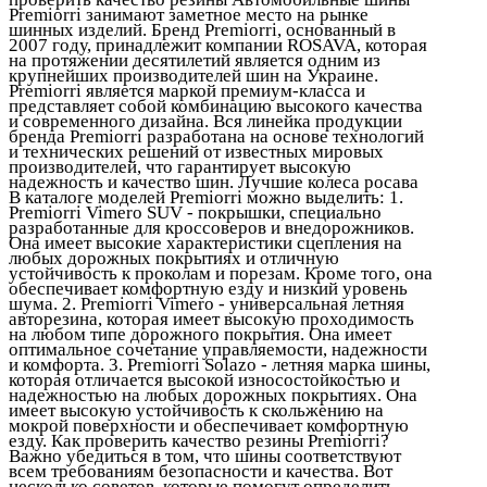
Premiorri занимают заметное место на рынке
шинных изделий. Бренд Premiorri, основанный в
2007 году, принадлежит компании ROSAVA, которая
на протяжении десятилетий является одним из
крупнейших производителей шин на Украине.
Premiorri является маркой премиум-класса и
представляет собой комбинацию высокого качества
и современного дизайна. Вся линейка продукции
бренда Premiorri разработана на основе технологий
и технических решений от известных мировых
производителей, что гарантирует высокую
надежность и качество шин. Лучшие колеса росава
В каталоге моделей Premiorri можно выделить: 1.
Premiorri Vimero SUV - покрышки, специально
разработанные для кроссоверов и внедорожников.
Она имеет высокие характеристики сцепления на
любых дорожных покрытиях и отличную
устойчивость к проколам и порезам. Кроме того, она
обеспечивает комфортную езду и низкий уровень
шума. 2. Premiorri Vimero - универсальная летняя
авторезина, которая имеет высокую проходимость
на любом типе дорожного покрытия. Она имеет
оптимальное сочетание управляемости, надежности
и комфорта. 3. Premiorri Solazo - летняя марка шины,
которая отличается высокой износостойкостью и
надежностью на любых дорожных покрытиях. Она
имеет высокую устойчивость к скольжению на
мокрой поверхности и обеспечивает комфортную
езду. Как проверить качество резины Premiorri?
Важно убедиться в том, что шины соответствуют
всем требованиям безопасности и качества. Вот
несколько советов, которые помогут определить