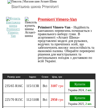
Вантажна шина Premiorri
Premiorri Vimero-Van
Primiorri Vimero-Van
- Надійність
вантажних перевезень починається з
правильного вибору гуми. В
асортименті «Атлант Шина»
представлені моделі для рульових,
ведучих та причіпних осей, що
забезпечують високу зносостійкість та
економію палива. Обирайте перевірені
рішення для магістральних та
регіональних поїздок з доставкою по
всій Україні.
Размір шин
Індекс
Сезон
Ціна, грн
Купити
235/65 R16C
115/113R
Всі
3107
грн
Україна
2024
,
2 шт.
Купити
225/70 R15C
112/110R
Всі
2950
грн
Україна
2025
,
2 шт.