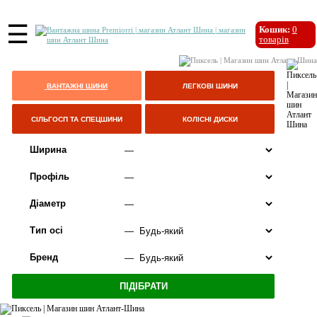
☰
Кошик:
0
товарів
ВАНТАЖНІ ШИНИ
ЛЕГКОВІ ШИНИ
СІЛЬГОСП ТА СПЕЦШИНИ
КОЛІСНІ ДИСКИ
Ширина
Профіль
Діаметр
Тип осі
Бренд