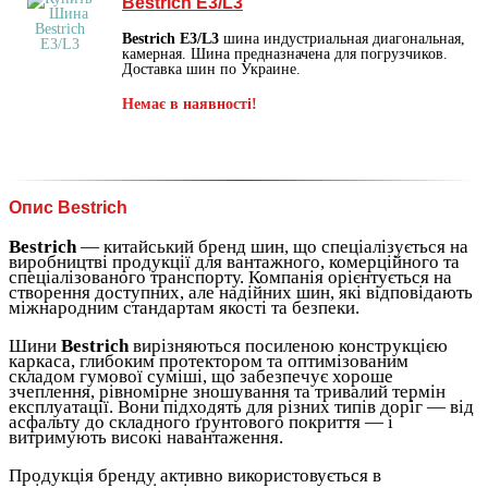
Bestrich E3/L3
Bestrich E3/L3
шина индустриальная диагональная,
камерная. Шина предназначена для погрузчиков.
Доставка шин по Украине.
Немає в наявності!
Опис Bestrich
Bestrich
— китайський бренд шин, що спеціалізується на
виробництві продукції для вантажного, комерційного та
спеціалізованого транспорту. Компанія орієнтується на
створення доступних, але надійних шин, які відповідають
міжнародним стандартам якості та безпеки.
Шини
Bestrich
вирізняються посиленою конструкцією
каркаса, глибоким протектором та оптимізованим
складом гумової суміші, що забезпечує хороше
зчеплення, рівномірне зношування та тривалий термін
експлуатації. Вони підходять для різних типів доріг — від
асфальту до складного ґрунтового покриття — і
витримують високі навантаження.
Продукція бренду активно використовується в