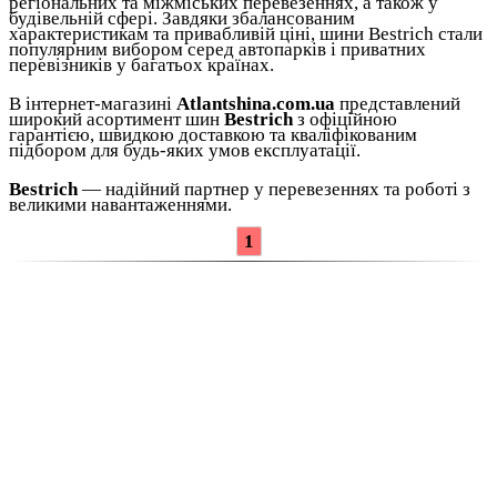
регіональних та міжміських перевезеннях, а також у
будівельній сфері. Завдяки збалансованим
характеристикам та привабливій ціні, шини Bestrich стали
популярним вибором серед автопарків і приватних
перевізників у багатьох країнах.
В інтернет-магазині
Atlantshina.com.ua
представлений
широкий асортимент шин
Bestrich
з офіційною
гарантією, швидкою доставкою та кваліфікованим
підбором для будь-яких умов експлуатації.
Bestrich
— надійний партнер у перевезеннях та роботі з
великими навантаженнями.
1