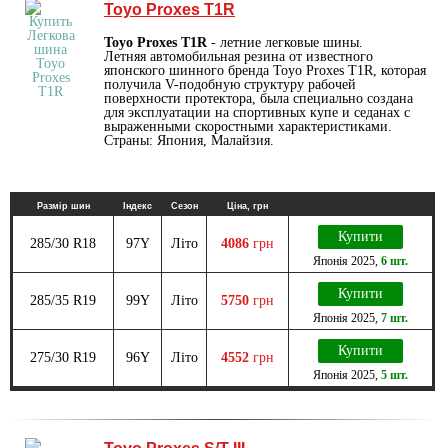
Toyo Proxes T1R
Toyo Proxes T1R
- летние легковые шины.
Летняя автомобильная резина от известного
японского шинного бренда Toyo Proxes T1R, которая
получила V-подобную структуру рабочей
поверхности протектора, была специально создана
для эксплуатации на спортивных купе и седанах с
выраженными скоростными характеристиками.
Страны: Япония, Малайзия.
Размір шин
Індекс
Сезон
Ціна, грн
Купити
285/30 R18
97Y
Літо
4086
грн
Японія
2025
,
6 шт.
Купити
285/35 R19
99Y
Літо
5750
грн
Японія
2025
,
7 шт.
Купити
275/30 R19
96Y
Літо
4552
грн
Японія
2025
,
5 шт.