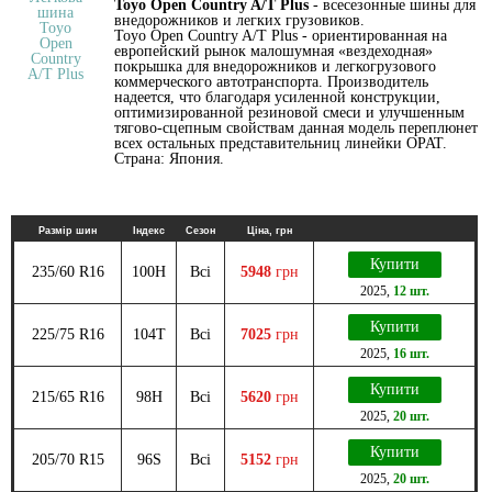
Toyo Open Country A/T Plus
- всесезонные шины для
внедорожников и легких грузовиков.
Toyo Open Country A/T Plus - ориентированная на
европейский рынок малошумная «вездеходная»
покрышка для внедорожников и легкогрузового
коммерческого автотранспорта. Производитель
надеется, что благодаря усиленной конструкции,
оптимизированной резиновой смеси и улучшенным
тягово-сцепным свойствам данная модель переплюнет
всех остальных представительниц линейки OPAT.
Страна: Япония.
Размір шин
Індекс
Сезон
Ціна, грн
Купити
235/60 R16
100H
Всі
5948
грн
2025
,
12 шт.
Купити
225/75 R16
104T
Всі
7025
грн
2025
,
16 шт.
Купити
215/65 R16
98H
Всі
5620
грн
2025
,
20 шт.
Купити
205/70 R15
96S
Всі
5152
грн
2025
,
20 шт.