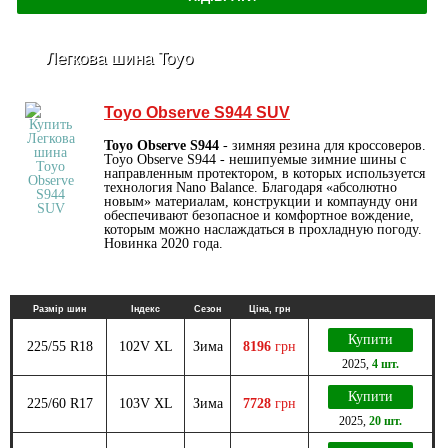
Легкова шина Toyo
Toyo Observe S944 SUV
Toyo Observe S944
- зимняя резина для кроссоверов.
Toyo Observe S944 - нешипуемые зимние шины с
направленным протектором, в которых используется
технология Nano Balance. Благодаря «абсолютно
новым» материалам, конструкции и компаунду они
обеспечивают безопасное и комфортное вождение,
которым можно наслаждаться в прохладную погоду.
Новинка 2020 года.
Размір шин
Індекс
Сезон
Ціна, грн
Купити
225/55 R18
102V XL
Зима
8196
грн
2025
,
4 шт.
Купити
225/60 R17
103V XL
Зима
7728
грн
2025
,
20 шт.