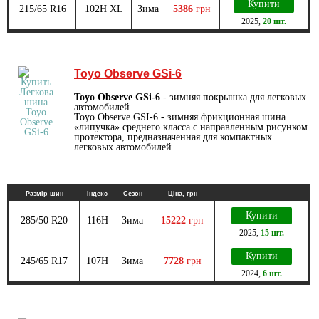
Купити
215/65 R16
102H XL
Зима
5386
грн
2025
,
20 шт.
Toyo Observe GSi-6
Toyo Observe GSi-6
- зимняя покрышка для легковых
автомобилей.
Toyo Observe GSI-6 - зимняя фрикционная шина
«липучка» среднего класса с направленным рисунком
протектора, предназначенная для компактных
легковых автомобилей.
Размір шин
Індекс
Сезон
Ціна, грн
Купити
285/50 R20
116H
Зима
15222
грн
2025
,
15 шт.
Купити
245/65 R17
107H
Зима
7728
грн
2024
,
6 шт.