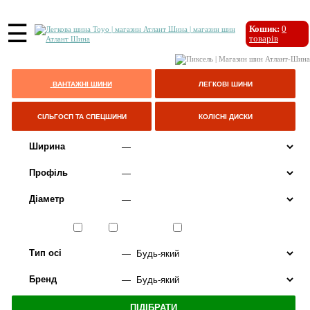
☰
Кошик:
0
товарів
ВАНТАЖНІ ШИНИ
ЛЕГКОВІ ШИНИ
СІЛЬГОСП ТА СПЕЦШИНИ
КОЛІСНІ ДИСКИ
Ширина
Профіль
Діаметр
Сезон
ЛІТО
ВСЕСЕЗОННІ
ЗИМА
Тип осі
Бренд