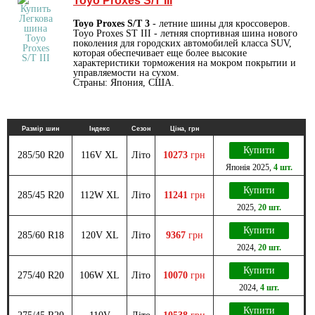
Toyo Proxes S/T III
Toyo Proxes S/T 3
- летние шины для кроссоверов.
Toyo Proxes ST III - летняя спортивная шина нового
поколения для городских автомобилей класса SUV,
которая обеспечивает еще более высокие
характеристики торможения на мокром покрытии и
управляемости на сухом.
Страны: Япония, США.
Размір шин
Індекс
Сезон
Ціна, грн
Купити
285/50 R20
116V XL
Літо
10273
грн
Японія
2025
,
4 шт.
Купити
285/45 R20
112W XL
Літо
11241
грн
2025
,
20 шт.
Купити
285/60 R18
120V XL
Літо
9367
грн
2024
,
20 шт.
Купити
275/40 R20
106W XL
Літо
10070
грн
2024
,
4 шт.
Купити