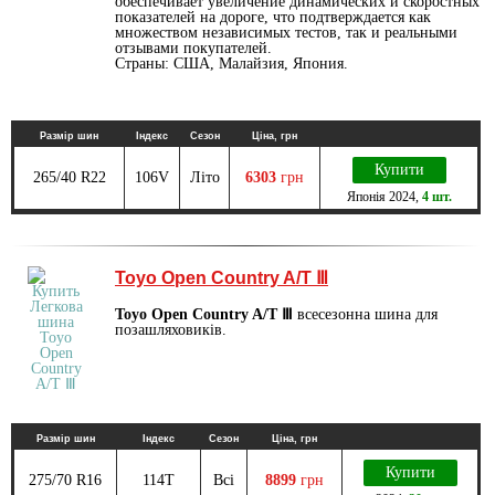
обеспечивает увеличение динамических и скоростных
показателей на дороге, что подтверждается как
множеством независимых тестов, так и реальными
отзывами покупателей.
Страны: США, Малайзия, Япония.
Размір шин
Індекс
Сезон
Ціна, грн
Купити
265/40 R22
106V
Літо
6303
грн
Японія
2024
,
4 шт.
Toyo Open Country A/T Ⅲ
Toyo Open Country A/T Ⅲ
всесезонна шина для
позашляховиків.
Размір шин
Індекс
Сезон
Ціна, грн
Купити
275/70 R16
114T
Всі
8899
грн