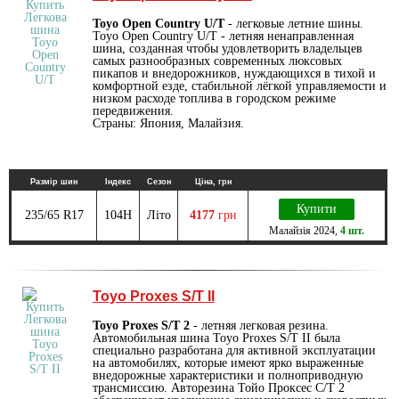
Toyo Open Country U/T
- легковые летние шины.
Toyo Open Country U/T - летняя ненаправленная
шина, созданная чтобы удовлетворить владельцев
самых разнообразных современных люксовых
пикапов и внедорожников, нуждающихся в тихой и
комфортной езде, стабильной лёгкой управляемости и
низком расходе топлива в городском режиме
передвижения.
Страны: Япония, Малайзия.
Размір шин
Індекс
Сезон
Ціна, грн
Купити
235/65 R17
104H
Літо
4177
грн
Малайзія
2024
,
4 шт.
Toyo Proxes S/T II
Toyo Proxes S/T 2
- летняя легковая резина.
Автомобильная шина Toyo Proxes S/T II была
специально разработана для активной эксплуатации
на автомобилях, которые имеют ярко выраженные
внедорожные характеристики и полноприводную
трансмиссию. Авторезина Тойо Проксес С/Т 2