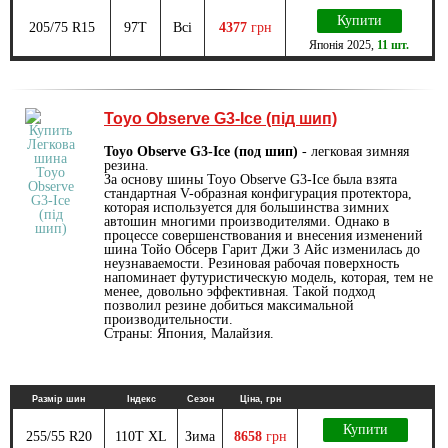
Купити
205/75 R15
97T
Всі
4377
грн
Японія
2025
,
11 шт.
Toyo Observe G3-Ice (під шип)
Toyo Observe G3-Ice (под шип)
- легковая зимняя
резина.
За основу шины Toyo Observe G3-Ice была взята
стандартная V-образная конфигурация протектора,
которая используется для большинства зимних
автошин многими производителями. Однако в
процессе совершенствования и внесения изменений
шина Тойо Обсерв Гарит Джи 3 Айс изменилась до
неузнаваемости. Резиновая рабочая поверхность
напоминает футуристическую модель, которая, тем не
менее, довольно эффективная. Такой подход
позволил резине добиться максимальной
производительности.
Страны: Япония, Малайзия.
Размір шин
Індекс
Сезон
Ціна, грн
Купити
255/55 R20
110T XL
Зима
8658
грн