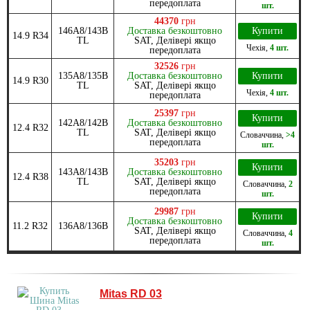
передоплата
шт.
44370
грн
146A8/143B
Доставка безкоштовно
Купити
14.9 R34
TL
SAT, Делівері якщо
Чехія
,
4 шт.
передоплата
32526
грн
135A8/135B
Доставка безкоштовно
Купити
14.9 R30
TL
SAT, Делівері якщо
Чехія
,
4 шт.
передоплата
25397
грн
Купити
142A8/142B
Доставка безкоштовно
12.4 R32
TL
SAT, Делівері якщо
Словаччина
,
>4
передоплата
шт.
35203
грн
Купити
143A8/143B
Доставка безкоштовно
12.4 R38
TL
SAT, Делівері якщо
Словаччина
,
2
передоплата
шт.
29987
грн
Купити
Доставка безкоштовно
11.2 R32
136A8/136B
SAT, Делівері якщо
Словаччина
,
4
передоплата
шт.
Mitas RD 03