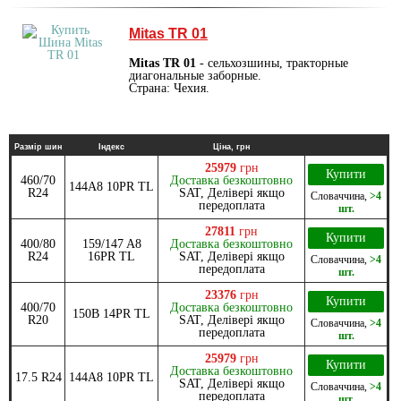
Mitas TR 01
Mitas TR 01
- сельхозшины, тракторные
диагональные заборные.
Страна: Чехия.
Размір шин
Індекс
Ціна, грн
25979
грн
Купити
460/70
Доставка безкоштовно
144A8 10PR TL
R24
SAT, Делівері якщо
Словаччина
,
>4
передоплата
шт.
27811
грн
Купити
400/80
159/147 A8
Доставка безкоштовно
R24
16PR TL
SAT, Делівері якщо
Словаччина
,
>4
передоплата
шт.
23376
грн
Купити
400/70
Доставка безкоштовно
150B 14PR TL
R20
SAT, Делівері якщо
Словаччина
,
>4
передоплата
шт.
25979
грн
Купити
Доставка безкоштовно
17.5 R24
144A8 10PR TL
SAT, Делівері якщо
Словаччина
,
>4
передоплата
шт.