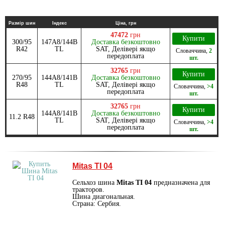
Размір шин
Індекс
Ціна, грн
47472
грн
Купити
300/95
147A8/144B
Доставка безкоштовно
R42
TL
SAT, Делівері якщо
Словаччина
,
2
передоплата
шт.
32765
грн
Купити
270/95
144A8/141B
Доставка безкоштовно
R48
TL
SAT, Делівері якщо
Словаччина
,
>4
передоплата
шт.
32765
грн
Купити
144A8/141B
Доставка безкоштовно
11.2 R48
TL
SAT, Делівері якщо
Словаччина
,
>4
передоплата
шт.
Mitas TI 04
Сельхоз шина
Mitas TI 04
предназначена для
тракторов.
Шина диагональная.
Страна: Сербия.