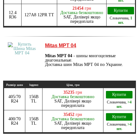
шт.
21454
грн
Купити
12.4
Доставка безкоштовно
127A8 12PR ТТ
R36
SAT, Делівері якщо
Словаччина
,
1
передоплата
шт.
Mitas MPT 04
Mitas MPT 04
- шины многоцелевые
диагональные.
Доставка шин Mitas MPT 04 по Украине.
Размір шин
Індекс
Ціна, грн
35235
грн
Купити
405/70
156B
Доставка безкоштовно
R24
TL
SAT, Делівері якщо
Словаччина
,
>4
передоплата
шт.
35452
грн
Купити
400/70
156B
Доставка безкоштовно
R24
TL
SAT, Делівері якщо
Словаччина
,
>4
передоплата
шт.