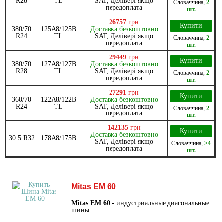
R28
TL
SAT, Делівері якщо
Словаччина
,
2
передоплата
шт.
26757
грн
Купити
380/70
125A8/125B
Доставка безкоштовно
R24
TL
SAT, Делівері якщо
Словаччина
,
2
передоплата
шт.
29449
грн
Купити
380/70
127A8/127B
Доставка безкоштовно
R28
TL
SAT, Делівері якщо
Словаччина
,
2
передоплата
шт.
27291
грн
Купити
360/70
122A8/122B
Доставка безкоштовно
R24
TL
SAT, Делівері якщо
Словаччина
,
2
передоплата
шт.
142135
грн
Купити
Доставка безкоштовно
30.5 R32
178A8/175B
SAT, Делівері якщо
Словаччина
,
>4
передоплата
шт.
Mitas EM 60
Mitas EM 60
- индустриальные диагональные
шины.