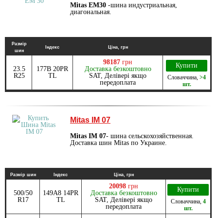
Mitas EM30
-шина индустриальная,
диагональная.
Размір
Індекс
Ціна, грн
шин
98187
грн
Купити
23.5
177B 20PR
Доставка безкоштовно
R25
TL
SAT, Делівері якщо
Словаччина
,
>4
передоплата
шт.
Mitas IM 07
Mitas IM 07
- шина сельскохозяйственная.
Доставка шин Mitas по Украине.
Размір шин
Індекс
Ціна, грн
20098
грн
Купити
500/50
149A8 14PR
Доставка безкоштовно
R17
TL
SAT, Делівері якщо
Словаччина
,
4
передоплата
шт.