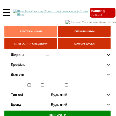
☰
Кошик:
0
товарів
ВАНТАЖНІ ШИНИ
ЛЕГКОВІ ШИНИ
СІЛЬГОСП ТА СПЕЦШИНИ
КОЛІСНІ ДИСКИ
Ширина
Профіль
Діаметр
Сезон
ЛІТО
ВСЕСЕЗОННІ
ЗИМА
Тип осі
Бренд