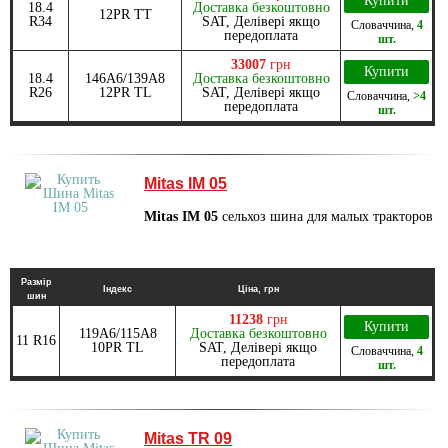
Купити
18.4
Доставка безкоштовно
12PR TT
R34
SAT, Делівері якщо
Словаччина
,
4
передоплата
шт.
33007
грн
Купити
18.4
146A6/139A8
Доставка безкоштовно
R26
12PR TL
SAT, Делівері якщо
Словаччина
,
>4
передоплата
шт.
Mitas IM 05
Mitas IM 05
сельхоз шина для малых тракторов
Размір
Індекс
Ціна, грн
шин
11238
грн
Купити
119A6/115A8
Доставка безкоштовно
11 R16
10PR TL
SAT, Делівері якщо
Словаччина
,
4
передоплата
шт.
Mitas TR 09