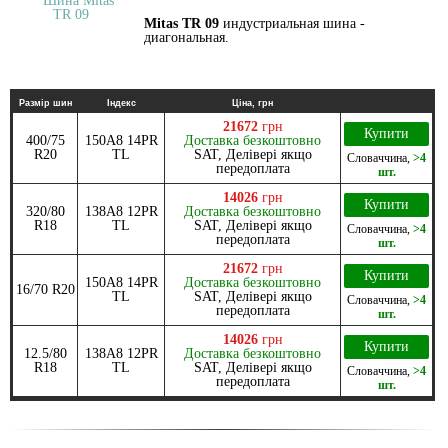
Mitas TR 09
индустриальная шина -
диагональная.
Размір шин
Індекс
Ціна, грн
21672
грн
Купити
400/75
150A8 14PR
Доставка безкоштовно
R20
TL
SAT, Делівері якщо
Словаччина
,
>4
передоплата
шт.
14026
грн
Купити
320/80
138A8 12PR
Доставка безкоштовно
R18
TL
SAT, Делівері якщо
Словаччина
,
>4
передоплата
шт.
21672
грн
Купити
150A8 14PR
Доставка безкоштовно
16/70 R20
TL
SAT, Делівері якщо
Словаччина
,
>4
передоплата
шт.
14026
грн
Купити
12.5/80
138A8 12PR
Доставка безкоштовно
R18
TL
SAT, Делівері якщо
Словаччина
,
>4
передоплата
шт.