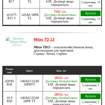
R17
TL
SAT, Делівері якщо
Словаччина
,
>4
передоплата
шт.
7142
грн
Купити
10.0/75
143A8 18PR
Доставка безкоштовно
R15.3
TL
SAT, Делівері якщо
Словаччина
,
>4
передоплата
шт.
Mitas TD 13
Mitas TD13
- сельскохозяйственная шина,
диагональная для тракторов.
Страны: Чехия, Сербия
Размір
Індекс
Ціна, грн
шин
20552
грн
Купити
420/85
140A6/132A8
Доставка безкоштовно
R30
10PRТТ
SAT, Делівері якщо
Словаччина
,
1
передоплата
шт.
20552
грн
Купити
16.9
140A6/132A8
Доставка безкоштовно
R30
10PR ТТ
SAT, Делівері якщо
Словаччина
,
1
передоплата