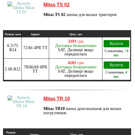
Mitas TS 02
Mitas TS 02
шины для малых тракторов.
Размір шин
Індекс
Ціна, грн
3393
грн
Купити
6.5/75
Доставка безкоштовно
72A6 4PR ТТ
R14
SAT, Делівері якщо
Словаччина
,
>4
передоплата
шт.
4101
грн
Купити
78/66A8 6PR
Доставка безкоштовно
5.00 R12
ТТ
SAT, Делівері якщо
Словаччина
,
4
передоплата
шт.
Mitas TR 10
Mitas TR10
шина диагональная для малых
погрузчиков.
Размір
Індекс
Ціна, грн