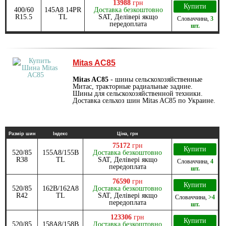
13988
грн
Купити
400/60
145A8 14PR
Доставка безкоштовно
R15.5
TL
SAT, Делівері якщо
Словаччина
,
3
передоплата
шт.
Mitas AC85
Mitas AC85
- шины сельскохозяйственные
Митас, тракторные радиальные задние.
Шины для сельскохозяйственной техники.
Доставка сельхоз шин Mitas AC85 по Украине.
Размір шин
Індекс
Ціна, грн
75172
грн
Купити
520/85
155A8/155B
Доставка безкоштовно
R38
TL
SAT, Делівері якщо
Словаччина
,
4
передоплата
шт.
76590
грн
Купити
520/85
162B/162A8
Доставка безкоштовно
R42
TL
SAT, Делівері якщо
Словаччина
,
>4
передоплата
шт.
123306
грн
Купити
520/85
158A8/158B
Доставка безкоштовно