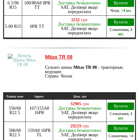
6.5/90
100/88A8 8PR
Доставка безкоштовно
Купити
R15
TT
SAT, Делівері якщо
Чехія
,
>4 шт.
передоплата
3232
грн
Купити
Доставка безкоштовно
5.00 R15
6PR TT
SAT, Делівері якщо
Словаччина
,
4
передоплата
шт.
Mitas TR 08
Сельхоз шины
Mitas TR 08
- тракторные,
ведущие.
Страна: Чехия.
Размір шин
Індекс
Ціна, грн
32905
грн
Купити
550/60
167/155A8
Доставка безкоштовно
R22.5
16PR
SAT, Делівері якщо
Словаччина
,
4
передоплата
шт.
29219
грн
Купити
500/60
159A8 16PR
Доставка безкоштовно
R22.5
TL
SAT, Делівері якщо
Словаччина
,
>4
передоплата