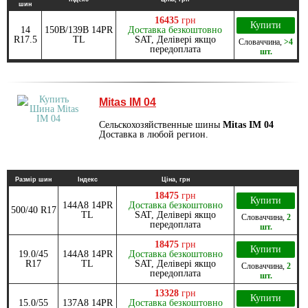
шин
16435
грн
Купити
14
150B/139B 14PR
Доставка безкоштовно
R17.5
TL
SAT, Делівері якщо
Словаччина
,
>4
передоплата
шт.
Mitas IM 04
Сельскохозяйственные шины
Mitas IM 04
Доставка в любой регион.
Размір шин
Індекс
Ціна, грн
18475
грн
Купити
144A8 14PR
Доставка безкоштовно
500/40 R17
TL
SAT, Делівері якщо
Словаччина
,
2
передоплата
шт.
18475
грн
Купити
19.0/45
144A8 14PR
Доставка безкоштовно
R17
TL
SAT, Делівері якщо
Словаччина
,
2
передоплата
шт.
13328
грн
Купити
15.0/55
137A8 14PR
Доставка безкоштовно