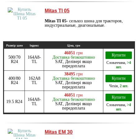
Mitas TI 05
Mitas TI 05
- сельхоз шина для тракторов,
индустриальные, диагональные.
Размір шин
Індекс
Ціна, грн
46051
грн
Купити
500/70
164A8-
Доставка безкоштовно
R24
TL
SAT, Делівері якщо
Словаччина
,
>4
передоплата
шт.
38495
грн
400/80
162A8
Доставка безкоштовно
Купити
R24
TL
SAT, Делівері якщо
Чехія
,
2 шт.
передоплата
46051
грн
Купити
164A8-
Доставка безкоштовно
19.5 R24
TL
SAT, Делівері якщо
Словаччина
,
>4
передоплата
шт.
Mitas EM 30