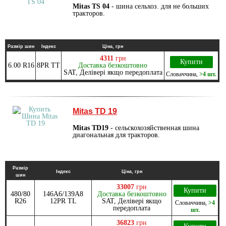
Mitas TS 04
- шина сельхоз. для не больших
тракторов.
Размір шин
Індекс
Ціна, грн
4311
грн
Купити
6.00 R16
8PR TT
Доставка безкоштовно
SAT, Делівері якщо передоплата
Словаччина
,
>4 шт.
Mitas TD 19
Mitas TD19
- сельскохозяйственная шина
диагональная для тракторов.
Размір
Індекс
Ціна, грн
шин
33007
грн
Купити
480/80
146A6/139A8
Доставка безкоштовно
R26
12PR TL
SAT, Делівері якщо
Словаччина
,
>4
передоплата
шт.
36823
грн