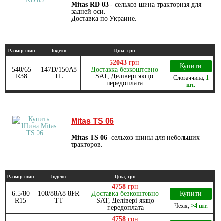
Mitas RD 03
- сельхоз шина тракторная для
задней оси.
Доставка по Украине.
Размір шин
Індекс
Ціна, грн
52043
грн
Купити
540/65
147D/150A8
Доставка безкоштовно
R38
TL
SAT, Делівері якщо
Словаччина
,
1
передоплата
шт.
Mitas TS 06
Mitas TS 06
-сельхоз шины для небольших
тракторов.
Размір шин
Індекс
Ціна, грн
4758
грн
6.5/80
100/88A8 8PR
Доставка безкоштовно
Купити
R15
TT
SAT, Делівері якщо
Чехія
,
>4 шт.
передоплата
4758
грн