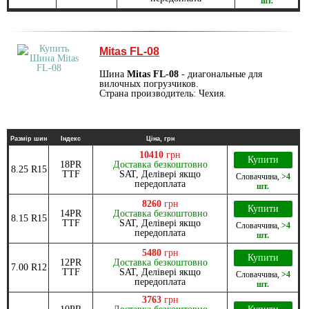
шт.
Mitas FL-08
Шина
Mitas FL-08
- диагональные для
вилочных погрузчиков.
Страна производитель: Чехия.
Размір шин
Індекс
Ціна, грн
10410
грн
Купити
18PR
Доставка безкоштовно
8.25 R15
TTF
SAT, Делівері якщо
Словаччина
,
>4
передоплата
шт.
8260
грн
Купити
14PR
Доставка безкоштовно
8.15 R15
TTF
SAT, Делівері якщо
Словаччина
,
>4
передоплата
шт.
5480
грн
Купити
12PR
Доставка безкоштовно
7.00 R12
TTF
SAT, Делівері якщо
Словаччина
,
>4
передоплата
шт.
3763
грн