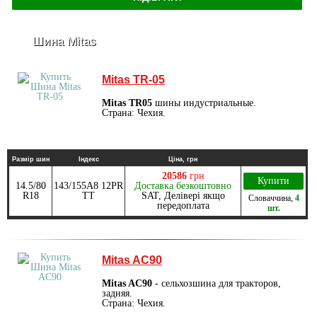
Шина Mitas
Mitas TR-05
Mitas TR05
шины индустриальные.
Страна: Чехия.
Размір шин
Індекс
Ціна, грн
20586
грн
Купити
14.5/80
143/155А8 12PR
Доставка безкоштовно
R18
TT
SAT, Делівері якщо
Словаччина
,
4
передоплата
шт.
Mitas AC90
Mitas AC90
- сельхозшина для тракторов,
задняя.
Страна: Чехия.