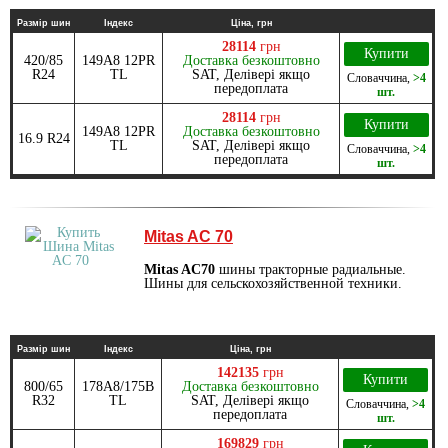
Размір шин
Індекс
Ціна, грн
28114
грн
Купити
420/85
149A8 12PR
Доставка безкоштовно
R24
TL
SAT, Делівері якщо
Словаччина
,
>4
передоплата
шт.
28114
грн
Купити
149A8 12PR
Доставка безкоштовно
16.9 R24
TL
SAT, Делівері якщо
Словаччина
,
>4
передоплата
шт.
Mitas AC 70
Mitas AC70
шины тракторные радиальные.
Шины для сельскохозяйственной техники.
Размір шин
Індекс
Ціна, грн
142135
грн
Купити
800/65
178A8/175B
Доставка безкоштовно
R32
TL
SAT, Делівері якщо
Словаччина
,
>4
передоплата
шт.
169829
грн