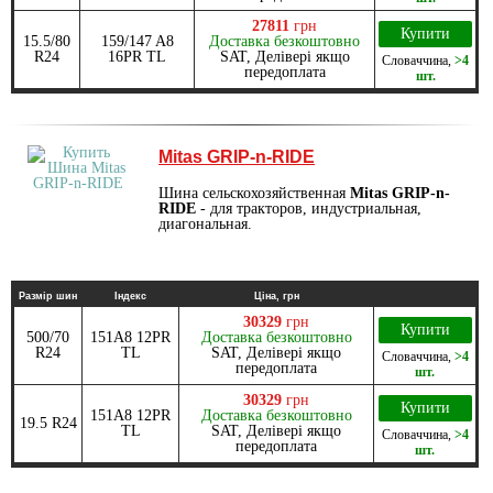
27811
грн
Купити
15.5/80
159/147 A8
Доставка безкоштовно
R24
16PR TL
SAT, Делівері якщо
Словаччина
,
>4
передоплата
шт.
Mitas GRIP-n-RIDE
Шина сельскохозяйственная
Mitas GRIP-n-
RIDE
- для тракторов, индустриальная,
диагональная.
Размір шин
Індекс
Ціна, грн
30329
грн
Купити
500/70
151A8 12PR
Доставка безкоштовно
R24
TL
SAT, Делівері якщо
Словаччина
,
>4
передоплата
шт.
30329
грн
Купити
151A8 12PR
Доставка безкоштовно
19.5 R24
TL
SAT, Делівері якщо
Словаччина
,
>4
передоплата
шт.