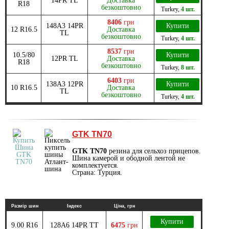
14PR TL
Доставка
R18
безкоштовно
Turkey
,
4 шт.
8406
грн
148A3 14PR
Купити
12 R16.5
Доставка
TL
безкоштовно
Turkey
,
4 шт.
8537
грн
10.5/80
Купити
12PR TL
Доставка
R18
безкоштовно
Turkey
,
8 шт.
6403
грн
138А3 12PR
Купити
10 R16.5
Доставка
TL
безкоштовно
Turkey
,
4 шт.
GTK TN70
GTK TN70
резина для сельхоз прицепов.
Шина камерой и ободной лентой не
комплектуется.
Страна: Турция.
Размір шин
Індекс
Ціна, грн
Купити
9.00 R16
128A6 14PR TT
6475
грн