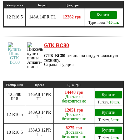
Размір шин
Індекс
Ціна, грн
Купити
12 R16.5
148A 14PR TL
12262
грн
Туреччина
,
>10 шт.
GTK BC80
GTK BC80
резина на индустриальную
технику.
Страна: Турция.
Размір шин
Індекс
Ціна, грн
14448
грн
12.5/80
146A8 14PR
Купити
Доставка
R18
TL
безкоштовно
Turkey
,
10 шт.
12051
грн
148A3 14PR
Купити
12 R16.5
Доставка
TL
безкоштовно
Turkey
,
3 шт.
8275
грн
138А3 12PR
Купити
10 R16.5
Доставка
TL
безкоштовно
Turkey
,
4 шт.