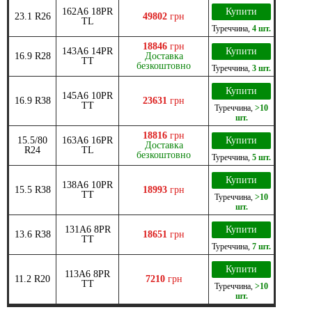
162A6 18PR
Купити
23.1 R26
49802
грн
TL
Туреччина
,
4 шт.
18846
грн
143A6 14PR
Купити
16.9 R28
Доставка
TT
безкоштовно
Туреччина
,
3 шт.
Купити
145A6 10PR
16.9 R38
23631
грн
TT
Туреччина
,
>10
шт.
18816
грн
15.5/80
163A6 16PR
Купити
Доставка
R24
TL
безкоштовно
Туреччина
,
5 шт.
Купити
138A6 10PR
15.5 R38
18993
грн
TT
Туреччина
,
>10
шт.
131A6 8PR
Купити
13.6 R38
18651
грн
TT
Туреччина
,
7 шт.
Купити
113A6 8PR
11.2 R20
7210
грн
TT
Туреччина
,
>10
шт.