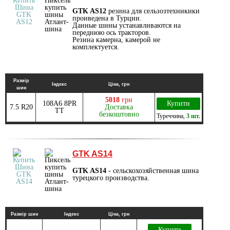
GTK AS12
резина для сельзозтехникики
проиведена в Турции.
Данные шины устанавливаются на
переднюю ось тракторов.
Резина камерна, камерой не
комплектуется.
Размір
Індекс
Ціна, грн
шин
5018
грн
108A6 8PR
Купити
7.5 R20
Доставка
TT
безкоштовно
Туреччина
,
3 шт.
GTK AS14
GTK AS14
- сельскохозяйственная шина
турецкого производства.
Размір шин
Індекс
Ціна, грн
Купити