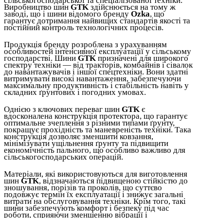
сільськогосподарської та спеціалізованої техніки.
Виробництво шин
GTK
здійснюється на тому ж
заводі, що і шини відомого бренду
Ozka
, що
гарантує дотримання найвищих стандартів якості та
постійний контроль технологічних процесів.
Продукція бренду розроблена з урахуванням
особливостей інтенсивної експлуатації у сільському
господарстві. Шини
GTK
призначені для широкого
спектру техніки — від тракторів, комбайнів і сівалок
до навантажувачів і іншої спецтехніки. Вони здатні
витримувати високі навантаження, забезпечуючи
максимальну продуктивність і стабільність навіть у
складних ґрунтових і погодних умовах.
Однією з ключових переваг шин
GTK
є
вдосконалена конструкція протектора, що гарантує
оптимальне зчеплення з різними типами ґрунту,
покращує прохідність та маневреність техніки. Така
конструкція дозволяє зменшити ковзання,
мінімізувати ущільнення ґрунту та підвищити
економічність пального, що особливо важливо для
сільськогосподарських операцій.
Матеріали, які використовуються для виготовлення
шин
GTK
, відзначаються підвищеною стійкістю до
зношування, порізів та проколів, що суттєво
подовжує термін їх експлуатації і знижує загальні
витрати на обслуговування техніки. Крім того, такі
шини забезпечують комфорт і безпеку під час
роботи, сприяючи зменшенню вібрації і