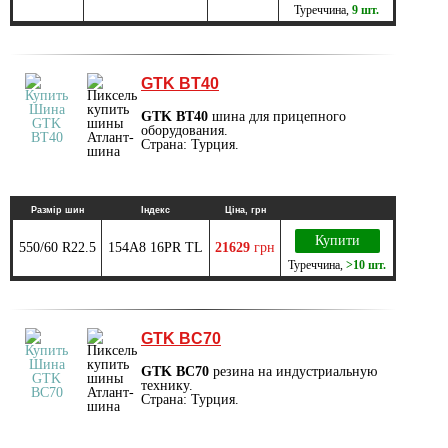
Туреччина
,
9 шт.
GTK BT40
GTK BT40
шина для прицепного
оборудования.
Страна: Турция.
Размір шин
Індекс
Ціна, грн
Купити
550/60 R22.5
154A8 16PR TL
21629
грн
Туреччина
,
>10 шт.
GTK BC70
GTK BC70
резина на индустриальную
технику.
Страна: Турция.