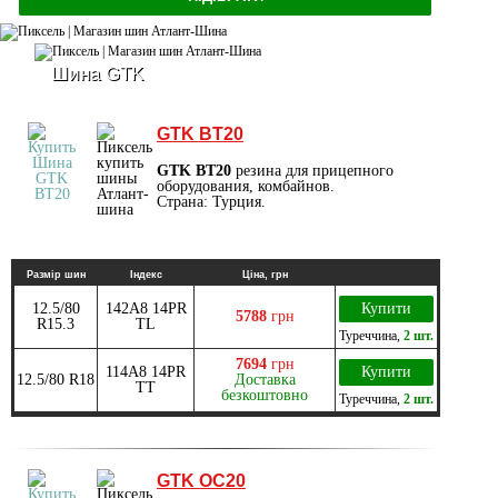
Шина GTK
GTK BT20
GTK BT20
резина для прицепного
оборудования, комбайнов.
Страна: Турция.
Размір шин
Індекс
Ціна, грн
12.5/80
142A8 14PR
Купити
5788
грн
R15.3
TL
Туреччина
,
2 шт.
7694
грн
114A8 14PR
Купити
12.5/80 R18
Доставка
TT
безкоштовно
Туреччина
,
2 шт.
GTK OC20