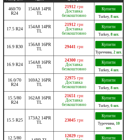
21912
грн
460/70
154A8 14PR
Купити
Доставка
R24
TL
безкоштовно
Turkey
,
8 шт.
21912
грн
154A8 14PR
Купити
17.5 R24
Доставка
TL
безкоштовно
Turkey
,
8 шт.
156A8 16PR
Купити
16.9 R30
29441
грн
TL
Туреччина
,
2 шт.
24300
грн
154A8 16PR
Купити
16.9 R24
Доставка
TL
безкоштовно
Turkey
,
4 шт.
22975
грн
16.0/70
169A2 16PR
Купити
Доставка
R24
TL
безкоштовно
Turkey
,
8 шт.
21651
грн
15.5/80
162А8 16PR
Купити
Доставка
R24
TL
безкоштовно
Turkey
,
6 шт.
Купити
173A2 14PR
15.5 R25
23045
грн
TL
Туреччина
,
10
шт.
12029
грн
12.5/80
Купити