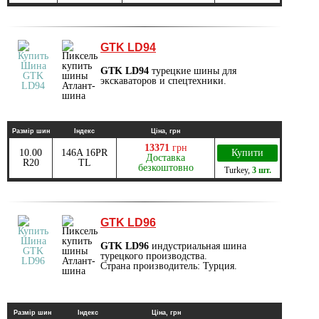
GTK LD94
GTK LD94
турецкие шины для
экскаваторов и спецтехники.
Размір шин
Індекс
Ціна, грн
13371
грн
10.00
146A 16PR
Купити
Доставка
R20
TL
безкоштовно
Turkey
,
3 шт.
GTK LD96
GTK LD96
индустриальная шина
турецкого производства.
Страна производитель: Турция.
Размір шин
Індекс
Ціна, грн