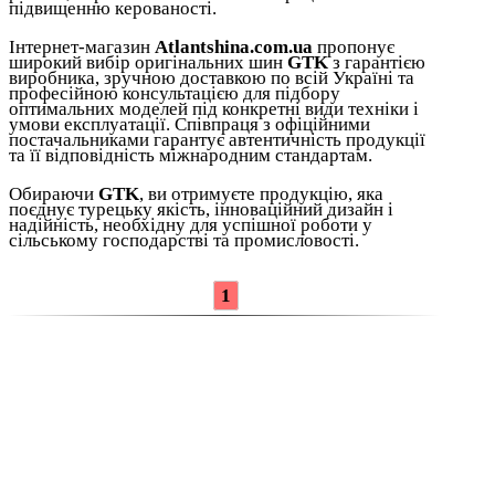
підвищенню керованості.
Інтернет-магазин
Atlantshina.com.ua
пропонує
широкий вибір оригінальних шин
GTK
з гарантією
виробника, зручною доставкою по всій Україні та
професійною консультацією для підбору
оптимальних моделей під конкретні види техніки і
умови експлуатації. Співпраця з офіційними
постачальниками гарантує автентичність продукції
та її відповідність міжнародним стандартам.
Обираючи
GTK
, ви отримуєте продукцію, яка
поєднує турецьку якість, інноваційний дизайн і
надійність, необхідну для успішної роботи у
сільському господарстві та промисловості.
1