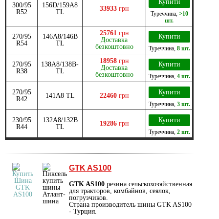
Купити
300/95
156D/159A8
33933
грн
R52
TL
Туреччина
,
>10
шт.
25761
грн
270/95
146A8/146B
Купити
Доставка
R54
TL
безкоштовно
Туреччина
,
8 шт.
18958
грн
270/95
138A8/138B-
Купити
Доставка
R38
TL
безкоштовно
Туреччина
,
4 шт.
270/95
Купити
141A8 TL
22460
грн
R42
Туреччина
,
3 шт.
230/95
132A8/132B
Купити
19286
грн
R44
TL
Туреччина
,
2 шт.
GTK AS100
GTK AS100
резина сельскохозяйственная
для тракторов, комбайнов, сеялок,
погрузчиков.
Страна производитель шины GTK AS100
- Турция.