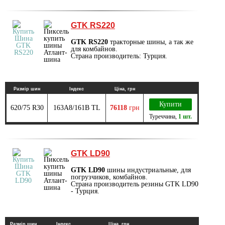
GTK RS220
GTK RS220
тракторные шины, а так же
для комбайнов.
Страна производитель: Турция.
Размір шин
Індекс
Ціна, грн
Купити
620/75 R30
163A8/161B TL
76118
грн
Туреччина
,
1 шт.
GTK LD90
GTK LD90
шины индустриальные, для
погрузчиков, комбайнов.
Страна производитель резины GTK LD90
- Турция.
Размір шин
Індекс
Ціна, грн