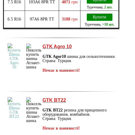
7.5 R16
103A6 8PR TT
4071
грн
Туреччина
,
2 шт.
Купити
6.5 R16
97A6 8PR TT
3188
грн
Туреччина
,
>10 шт.
GTK Agro 10
GTK Agor10
шины для сельхозтехники.
Страна: Турция.
Немає в наявності!
GTK BT22
GTK BT22
резина для прицепного
оборудования, комбайнов.
Страна: Турция.
Немає в наявності!