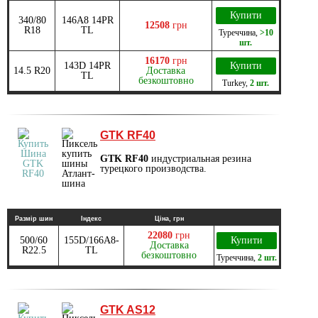
Купити
340/80
146А8 14PR
12508
грн
R18
TL
Туреччина
,
>10
шт.
16170
грн
143D 14PR
Купити
14.5 R20
Доставка
TL
безкоштовно
Turkey
,
2 шт.
GTK RF40
GTK RF40
индустриальная резина
турецкого производства.
Размір шин
Індекс
Ціна, грн
22080
грн
500/60
155D/166A8-
Купити
Доставка
R22.5
TL
безкоштовно
Туреччина
,
2 шт.
GTK AS12