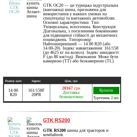
GTK OC20 — це турецька індустріальна
(вантажна) шина, призначена для
використання у важких умовах на
спецтехніці та вантажних автомобілях.
Основні характеристики: Тип:
Універсальна, всесезонна. Конструкція:
Діагональна, з посиленими боковинами
для підвищеної стійкості до механічних
пошкоджень. Типорозмір:
Найпоширеніший — 14.00 R20 (або
14.00-20). Індекс навантаження: 161/158
(до 4625 кг на колесо). Індекс швидкості:
F (до 80 км/год). Виконання: Може бути
камерною (TT) або безкамерною (TL).
Размір шин
Індекс
Ціна, грн
20167
грн
14.00
161/158F
Купити
Доставка
R20
20PR
безкоштовно
Туреччина
,
2 шт.
GTK RS200
GTK RS200
шины для тракторов и
комбайнов.