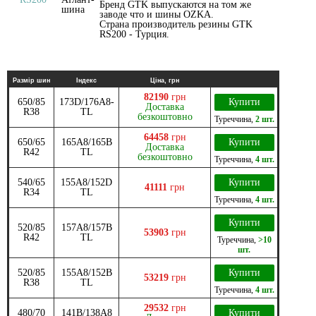
Бренд GTK выпускаются на том же
заводе что и шины OZKA.
Страна производитель резины GTK
RS200 - Турция.
Размір шин
Індекс
Ціна, грн
82190
грн
650/85
173D/176A8-
Купити
Доставка
R38
TL
безкоштовно
Туреччина
,
2 шт.
64458
грн
650/65
165A8/165B
Купити
Доставка
R42
TL
безкоштовно
Туреччина
,
4 шт.
540/65
155A8/152D
Купити
41111
грн
R34
TL
Туреччина
,
4 шт.
Купити
520/85
157A8/157B
53903
грн
R42
TL
Туреччина
,
>10
шт.
520/85
155A8/152B
Купити
53219
грн
R38
TL
Туреччина
,
4 шт.
29532
грн
480/70
141B/138A8
Купити