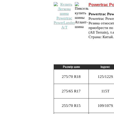
Powertrac P
Powertrac Pow
Powertrac Powe
Резина относит
приобрести по
(All Terrain), 
Страна: Китай.
Размір шин
Індекс
275/70 R18
125/122S
275/65 R17
115T
255/70 R15
109/107S