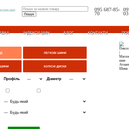
095 687-85-
09
|
70
03
АВКА
ІНДЕКСИ ШИН
БЛОГ
КОНТАКТИ
ПО
НИ
ЛЕГКОВІ ШИНИ
ЦШИНИ
КОЛІСНІ ДИСКИ
Профіль
Діаметр
ВСЕСЕЗОННІ
ЗИМА