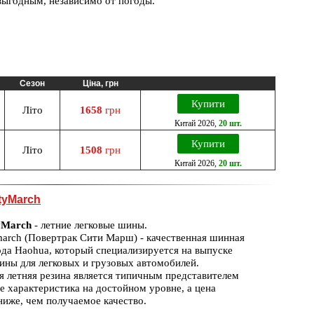
выгодным, независимо от погоды.
Сезон
Ціна, грн
Купити
Літо
1658
грн
Китай
2026
,
20 шт.
Купити
Літо
1508
грн
Китай
2026
,
20 шт.
tyMarch
yMarch
- летние легковые шины.
march (Повертрак Сити Марш) - качественная шинная
ода Haohua, который специализируется на выпуске
ины для легковых и грузовых автомобилей.
я летняя резина является типичным представителем
е характеристика на достойном уровне, а цена
ниже, чем получаемое качество.