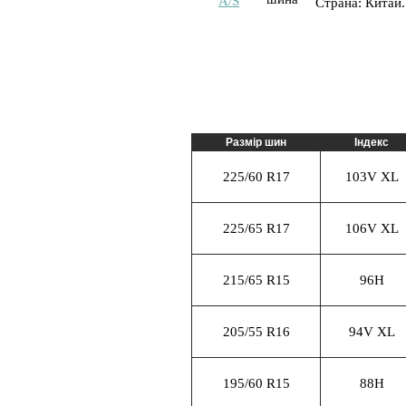
Страна: Китай.
Размір шин
Індекс
225/60 R17
103V XL
225/65 R17
106V XL
215/65 R15
96H
205/55 R16
94V XL
195/60 R15
88H