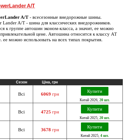
owerLander A/T
erLander A/T
- всесезонные внедорожные шины.
r Lander A/T - шина для классических внедорожников.
ся к группе автошин эконом-класса, а значит, ее можно
 привлекательной цене. Автошина относится к классу АТ
т.е. ее можно использовать на всех типах покрытия.
Сезон
Ціна, грн
Купити
Всі
6069
грн
Китай
2026
,
20 шт.
Купити
Всі
4725
грн
Китай
2025
,
20 шт.
Купити
Всі
3678
грн
Китай
2025
,
4 шт.