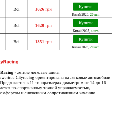
Купити
Всі
1626
грн
Китай
2025
,
20 шт.
Купити
Всі
1620
грн
Китай
2025
,
4 шт.
Купити
Всі
1351
грн
Китай
2026
,
20 шт.
tyRacing
yRacing
- летние легковые шины.
wertrac Cityracing ориентирована на легковые автомобили
 Предлагается в 11 типоразмерах диаметром от 14 до 16
ается по-спортивному точной управляемостью,
комфортом и сниженным сопротивлением качению.