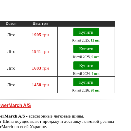
Сезон
Ціна, грн
Купити
Літо
1905
грн
Китай
2025
,
12 шт.
Купити
Літо
1941
грн
Китай
2025
,
9 шт.
Купити
Літо
1683
грн
Китай
2024
,
4 шт.
Купити
Літо
1458
грн
Китай
2026
,
20 шт.
owerMarch A/S
werMarch A/S
- всесезонные легковые шины.
т Шина осуществляет продажу и доставку легковой резины
rMarch по всей Украине.