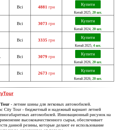
Купити
Всі
4881
грн
Китай
2025
,
20 шт.
Купити
Всі
3073
грн
Китай
2024
,
20 шт.
Купити
Всі
3335
грн
Китай
2025
,
4 шт.
Купити
L
Всі
3079
грн
Китай
2026
,
20 шт.
Купити
Всі
2673
грн
Китай
2026
,
20 шт.
tyTour
yTour
- летние шины для легковых автомобилей.
ac City Tour - бюджетный и надежный вариант летней
упногабаритных автомобилей. Инновационный рисунок на
применение высококачественного сырья, обеспечивает
еств данной резины, которые делают ее использование