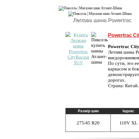
Легкова шина Powertrac
Powertrac C
Powertrac Cit
Летняя шина Po
внедорожников
По сути, это 
каркасом и бок
демонстрирует
дорогах.
Страна: Китай.
Размір шин
Індекс
275/45 R20
110V XL