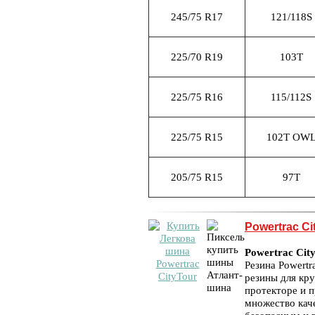
245/75 R17
121/118S
225/70 R19
103T
225/75 R16
115/112S
225/75 R15
102T OW
205/75 R15
97T
Powertrac Ci
Powertrac Cit
Резина Powertr
резины для кр
протекторе и 
множество кач