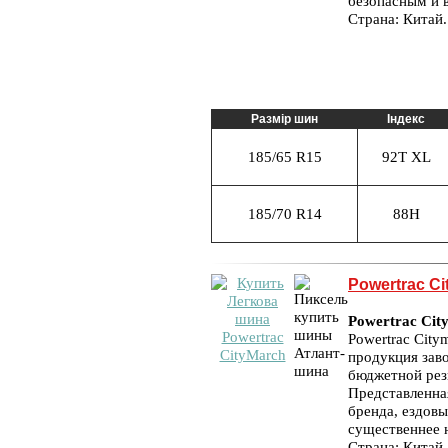
безопасным и 
Страна: Китай.
Размір шин
Індекс
185/65 R15
92T XL
185/70 R14
88H
Powertrac Ci
Powertrac Cit
Powertrac City
продукция зав
бюджетной рез
Представленна
бренда, ездовы
существеннее 
Страна: Китай.