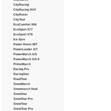
Continental
BFGoodrich
CityRacing
Cooper
Blacklion
CityRacing SUV
Cooper Chengshan
Bridgestone
CityRover
Cossack
Cachland
CityTour
Cratos
Chengshan
EcoComfort X66
CrossWind
Comforser
EcoSport X77
Daewoo
Compasal
EcoSport X78
Dayton
Continental
Ice Xpro
Debica
Cooper
Power Rover M/T
Deestone
Cratos
PowerLander A/T
Diamondback
CrossLeader
PowerMarch A/S
Distance
CrossWind
PowerMarch A/S II
Double Coin
Dayton
PrimeMarch
Double Happiness
Debica
Racing Pro
Double Road
Delmax
RacingStar
Doublestar
Diamondback
RoadTour
Doupro
Diplomat
SnowMarch
Drivemaster
Double King
Snowmarch Stud
Dunlop
Doublestar
SnowStar
Duraturn
Dunlop
SnowStar Pro
Durun
Duraturn
SnowTour
Eced
Ecovision
SnowTour Pro
Ecovision
Estrada