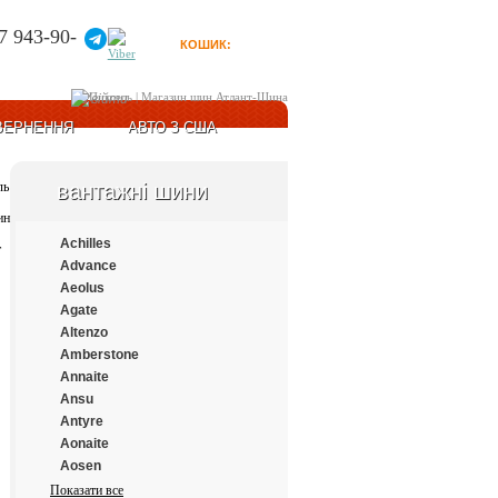
7 943-90-
КОШИК:
0
товарів
Увійти
ВЕРНЕННЯ
АВТО З США
вантажні шини
Achilles
Advance
Aeolus
Agate
Altenzo
Amberstone
Annaite
Ansu
Antyre
Aonaite
Aosen
Aplus
Показати все