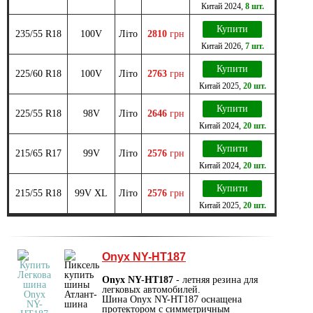
Китай
2024
,
8 шт.
Купити
235/55 R18
100V
Літо
2810
грн
Китай
2026
,
7 шт.
Купити
225/60 R18
100V
Літо
2763
грн
Китай
2025
,
20 шт.
Купити
225/55 R18
98V
Літо
2646
грн
Китай
2024
,
20 шт.
Купити
215/65 R17
99V
Літо
2576
грн
Китай
2024
,
20 шт.
Купити
215/55 R18
99V XL
Літо
2576
грн
Китай
2025
,
20 шт.
Onyx NY-HT187
Onyx NY-HT187
- летняя резина для
легковых автомобилей.
Шина Onyx NY-HT187 оснащена
протектором с симметричным