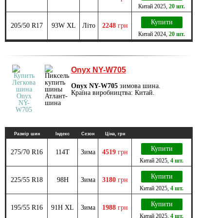
Китай
2025
,
20 шт.
Купити
205/50 R17
93W XL
Літо
2248
грн
Китай
2024
,
20 шт.
Onyx NY-W705
Onyx NY-W705
зимова шина.
Країна виробництва: Китай.
Размір шин
Індекс
Сезон
Ціна, грн
Купити
275/70 R16
114T
Зима
4519
грн
Китай
2025
,
4 шт.
Купити
225/55 R18
98H
Зима
3180
грн
Китай
2025
,
4 шт.
Купити
195/55 R16
91H XL
Зима
1988
грн
Китай
2025
,
4 шт.