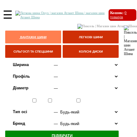
☰
Кошик:
0
товарів
ВАНТАЖНІ ШИНИ
ЛЕГКОВІ ШИНИ
СІЛЬГОСП ТА СПЕЦШИНИ
КОЛІСНІ ДИСКИ
Ширина
Профіль
Діаметр
Сезон
ЛІТО
ВСЕСЕЗОННІ
ЗИМА
Тип осі
Бренд