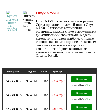
Onyx NY-901
Onyx NY-901
- летняя легковая резина.
Сфера применения летней шины Onyx
NY-901 - легковые автомобили
различных классов с ярко выраженными
динамическими свойствами. Модель
демонстрирует свои наиболее сильные
стороны на любых скоростях. К таковым
относятся стабильность сцепных
свойств, низкий риск возникновения
аквапланирования, износоустойчивость.
Страна: Китай.
Размір шин
Індекс
Сезон
Ціна, грн
Купити
245/45 R17
99W XL
Літо
2754
грн
Китай
2024
,
20 шт.
Купити
245/40 R18
97W XL
Літо
2754
грн
Китай
2025
,
20 шт.
Купити
225/40 R18
92W XL
Літо
2318
грн