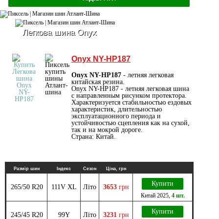
Легкова шина Onyx
Onyx NY-HP187
Onyx NY-HP187
- летняя легковая
китайская резина.
Onyx NY-HP187 - летняя легковая шина
с направленным рисунком протектора.
Характеризуется стабильностью ездовых
характеристик, длительностью
эксплуатационного периода и
устойчивостью сцепления как на сухой,
так и на мокрой дороге.
Страна: Китай.
Размір шин
Індекс
Сезон
Ціна, грн
Купити
265/50 R20
111V XL
Літо
3653
грн
Китай
2025
,
4 шт.
Купити
245/45 R20
99Y
Літо
3231
грн