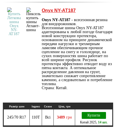
Onyx NY-AT187
Onyx NY-AT187
- всесезонная резина
для внедорожников.
Всесезонные шины Onyx NY-AT187
адаптированы к любой погоде благодаря
новой конструкции протектора,
основанном на принципе динамической
передачи нагрузки и трехмерным
ламелям обеспечивающим прочное
сцепление на снегу и гололедице, на
сухих поверхностях шина работает по
всей ширине профиля. Рисунок
протектора эффективно отводит воду из
пятна контакта. А оптимальное
распределение давления на грунт,
значительно снижает сопротивление
качению, а следовательно и потребление
топлива.
Страна: Китай.
Размір шин
Індекс
Сезон
Ціна, грн
Купити
245/70 R17
110T
Всі
3489
грн
Китай
2025
,
14 шт.