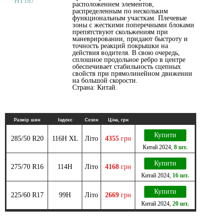
расположением элементов,
распределенным по нескольким
функциональным участкам. Плечевые
зоны с жесткими поперечными блоками
препятствуют скольжениям при
маневрировании, придают быстроту и
точность реакций покрышки на
действия водителя. В свою очередь,
сплошное продольное ребро в центре
обеспечивает стабильность сцепных
свойств при прямолинейном движении
на большой скорости.
Страна: Китай.
Размір шин
Індекс
Сезон
Ціна, грн
Купити
285/50 R20
116H XL
Літо
4355
грн
Китай
2024
,
8 шт.
Купити
275/70 R16
114H
Літо
4168
грн
Китай
2024
,
16 шт.
Купити
225/60 R17
99H
Літо
2669
грн
Китай
2024
,
20 шт.