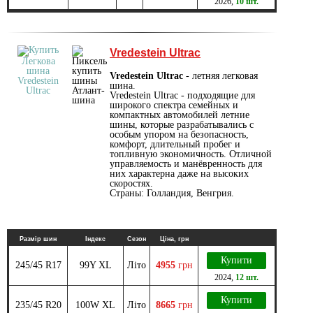
2026
,
10 шт.
Vredestein Ultrac
Vredestein Ultrac
- летняя легковая
шина.
Vredestein Ultrac - подходящие для
широкого спектра семейных и
компактных автомобилей летние
шины, которые разрабатывались с
особым упором на безопасность,
комфорт, длительный пробег и
топливную экономичность. Отличной
управляемость и манёвренность для
них характерна даже на высоких
скоростях.
Страны: Голландия, Венгрия.
Размір шин
Індекс
Сезон
Ціна, грн
Купити
245/45 R17
99Y XL
Літо
4955
грн
2024
,
12 шт.
Купити
235/45 R20
100W XL
Літо
8665
грн