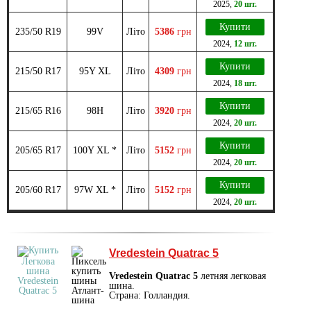
2025
,
20 шт.
Купити
235/50 R19
99V
Літо
5386
грн
2024
,
12 шт.
Купити
215/50 R17
95Y XL
Літо
4309
грн
2024
,
18 шт.
Купити
215/65 R16
98H
Літо
3920
грн
2024
,
20 шт.
Купити
205/65 R17
100Y XL *
Літо
5152
грн
2024
,
20 шт.
Купити
205/60 R17
97W XL *
Літо
5152
грн
2024
,
20 шт.
Vredestein Quatrac 5
Vredestein Quatrac 5
летняя легковая
шина.
Страна: Голландия.