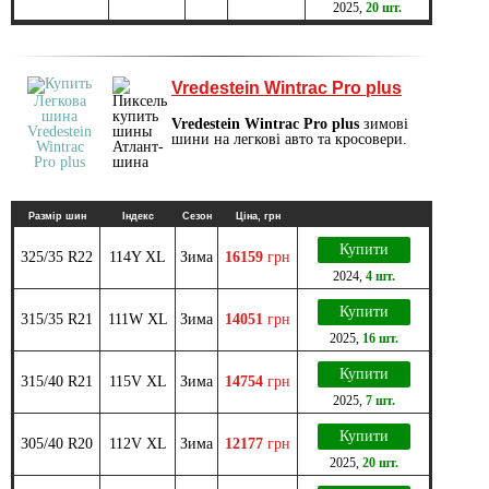
2025
,
20 шт.
Vredestein Wintrac Pro plus
Vredestein Wintrac Pro plus
зимові
шини на легкові авто та кросовери.
Размір шин
Індекс
Сезон
Ціна, грн
Купити
325/35 R22
114Y XL
Зима
16159
грн
2024
,
4 шт.
Купити
315/35 R21
111W XL
Зима
14051
грн
2025
,
16 шт.
Купити
315/40 R21
115V XL
Зима
14754
грн
2025
,
7 шт.
Купити
305/40 R20
112V XL
Зима
12177
грн
2025
,
20 шт.