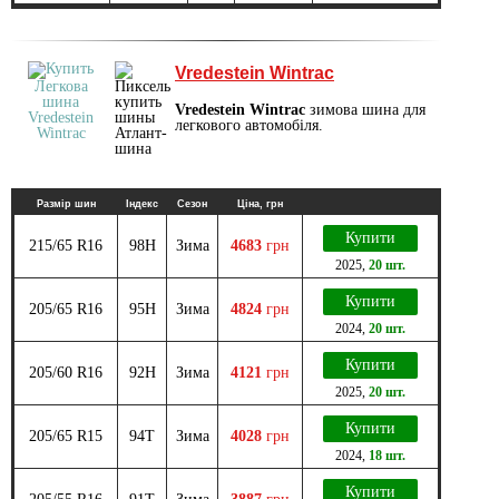
Vredestein Wintrac
Vredestein Wintrac
зимова шина для
легкового автомобіля.
Размір шин
Індекс
Сезон
Ціна, грн
Купити
215/65 R16
98H
Зима
4683
грн
2025
,
20 шт.
Купити
205/65 R16
95H
Зима
4824
грн
2024
,
20 шт.
Купити
205/60 R16
92H
Зима
4121
грн
2025
,
20 шт.
Купити
205/65 R15
94T
Зима
4028
грн
2024
,
18 шт.
Купити