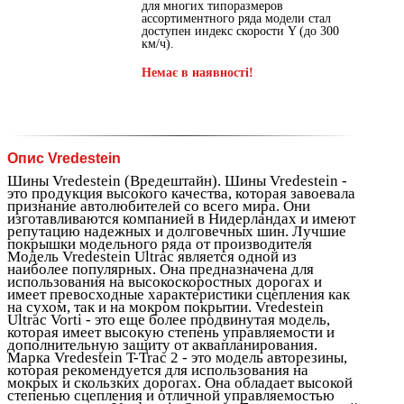
для многих типоразмеров
ассортиментного ряда модели стал
доступен индекс скорости Y (до 300
км/ч).
Немає в наявності!
Опис Vredestein
Шины Vredestein (Вредештайн). Шины Vredestein -
это продукция высокого качества, которая завоевала
признание автолюбителей со всего мира. Они
изготавливаются компанией в Нидерландах и имеют
репутацию надежных и долговечных шин. Лучшие
покрышки модельного ряда от производителя
Модель Vredestein Ultrac является одной из
наиболее популярных. Она предназначена для
использования на высокоскоростных дорогах и
имеет превосходные характеристики сцепления как
на сухом, так и на мокром покрытии. Vredestein
Ultrac Vorti - это еще более продвинутая модель,
которая имеет высокую степень управляемости и
дополнительную защиту от аквапланирования.
Марка Vredestein T-Trac 2 - это модель авторезины,
которая рекомендуется для использования на
мокрых и скользких дорогах. Она обладает высокой
степенью сцепления и отличной управляемостью