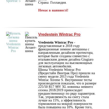
Страна: Голландия.
Немає в наявності!
Vredestein Wintrac Pro
Vredestein Wintrac Pro
-
представленные в 2018 году
фрикционные зимние автошины с
направленным дизайном протектора,
которые были созданы совместно с
итальянским домом дизайна Giugiaro
для эксплуатации на высокомощных
легковых автомобилях.
Шины Vredestein Wintrac Pro
(Вредестайн Винтрак Про) пришли на
смену модели 2013 года Vredestein
Wintrac Xtreme S. Внутренние тесты
производителя показали, что в размере
225/50 R17 98V XL новинка зимнего
сезона 2018/2019 превосходит
предшественницу по ряду параметров.
Так, управляемость на снегу стала
лучше на 15%, а эффективность
торможения на мокрой поверхности
была повышена на 10%. Кроме того,