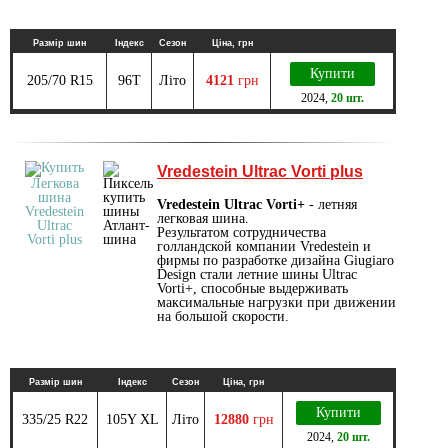
Размір шин
Індекс
Сезон
Ціна, грн
Купити
205/70 R15
96T
Літо
4121
грн
2024
,
20 шт.
Vredestein Ultrac Vorti plus
Vredestein Ultrac Vorti+
- летняя
легковая шина.
Результатом сотрудничества
голландской компании Vredestein и
фирмы по разработке дизайна Giugiaro
Design стали летние шины Ultrac
Vorti+, способные выдерживать
максимальные нагрузки при движении
на большой скорости.
Размір шин
Індекс
Сезон
Ціна, грн
Купити
335/25 R22
105Y XL
Літо
12880
грн
2024
,
20 шт.