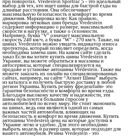
при поворотах. Vredestein Sportrac 5 - это идеальный
выбор для тех, кто ищет шины для быстрой езды на
длинные расстояния. Она обеспечивает
максимальную безопасность и комфорт во время
движения. Маркировка колес Как правило,
маркировка легковых шин бренда Vredestein
содержит информацию о размере, максимальной
скорости и нагрузке, а также о сезонности.
Например, буква "V" означает максимальную
скорость 240 км/ч, а буква "W" - 270 км/ч. Также, на
шинах Vredestein можно увидеть индикатор износа
протектора, который позволяет определить, когда
необходима замена шин. На каком сайте сделать
заказ Если вы хотите купить шины Vredestein в
Украине, вы можете обратиться в магазины и
автосервисы, которые специализируются на
продаже и установке автошины Vredestein. Также вы
можете заказать их онлайн на специализированных
сайтах, например, на сайте “Атлант Шина” выбрать
из каталога и получить быструю доставку в любой
регион Украины. Купить резину фредештайн- это
гарантия безопасности и комфорта во время езды.
Благодаря высокому качеству и надежности, эти
шины пользуются большим спросом у
автолюбителей по всему миру. Не стоит экономить
на шинах, ведь они являются одной из самых
важных частей автомобиля, влияющих на
безопасность и комфорт во время движения. Купить
автошины Vredestein цена на которые доступна в
Украине легко и удобно. Для этого необходимо
выбрать модель и размер шин, которые подходят для
вашего автомобиля. Резина Vredestein - это