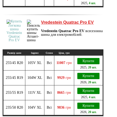
2025
,
4 шт.
Vredestein Quatrac Pro EV
Vredestein Quatrac Pro EV
всесезонна
шина для електромобілей.
Размір шин
Індекс
Сезон
Ціна, грн
Купити
255/45 R20
105V XL
Всі
11007
грн
2025
,
20 шт.
Купити
255/45 R19
104W XL
Всі
9929
грн
2026
,
20 шт.
Купити
255/55 R19
111V XL
Всі
8665
грн
2025
,
4 шт.
Купити
235/50 R20
104V XL
Всі
9836
грн
2026
,
20 шт.