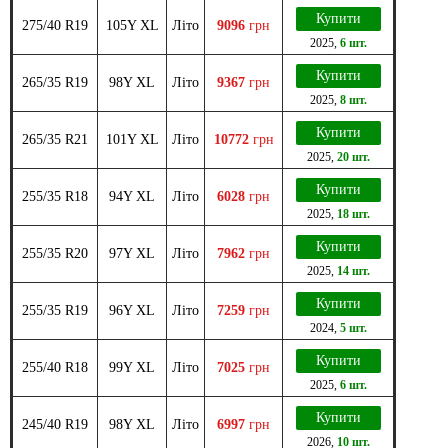
Купити
275/40 R19
105Y XL
Літо
9096
грн
2025
,
6 шт.
Купити
265/35 R19
98Y XL
Літо
9367
грн
2025
,
8 шт.
Купити
265/35 R21
101Y XL
Літо
10772
грн
2025
,
20 шт.
Купити
255/35 R18
94Y XL
Літо
6028
грн
2025
,
18 шт.
Купити
255/35 R20
97Y XL
Літо
7962
грн
2025
,
14 шт.
Купити
255/35 R19
96Y XL
Літо
7259
грн
2024
,
5 шт.
Купити
255/40 R18
99Y XL
Літо
7025
грн
2025
,
6 шт.
Купити
245/40 R19
98Y XL
Літо
6997
грн
2026
,
10 шт.