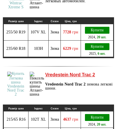
легковых автомобилей.
Размір шин
Індекс
Сезон
Ціна, грн
Купити
255/50 R19
107V XL
Зима
7728
грн
2024
,
20 шт.
Купити
235/60 R18
103H
Зима
6229
грн
2025
,
6 шт.
Vredestein Nord Trac 2
Vredestein Nord Trac 2
зимова легкові
шини.
Размір шин
Індекс
Сезон
Ціна, грн
Купити
215/65 R16
102T XL
Зима
4637
грн
2024
,
20 шт.