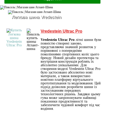
Легкова шина Vredestein
Vredestein Ultrac Pro
Vredestein Ultrac Pro
літні шини були
повністю створені заново,
представляючи значний розвиток у
порівнянні з попередніми
поколіннями спортивних коліс цього
бренду. Новий дизайн протектора та
внутрішня конструкція роблять їх
абсолютно унікальними. Для
створення моделі Vredestein Ultrac Pro
було застосовано абсолютно нові
матеріали, а також використано
новітню платформу віртуального
прототипування та моделювання. Цей
підхід дозволив розробити шини із
застосуванням передових
технологічних рішень. Завдяки цьому
гума може запропонувати найвищі
показники продуктивності та
забезпечити чудовий комфорт під час
водіння.