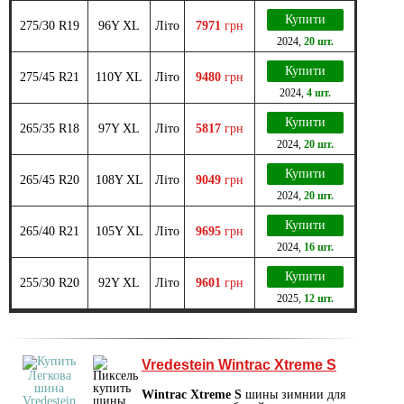
Купити
275/30 R19
96Y XL
Літо
7971
грн
2024
,
20 шт.
Купити
275/45 R21
110Y XL
Літо
9480
грн
2024
,
4 шт.
Купити
265/35 R18
97Y XL
Літо
5817
грн
2024
,
20 шт.
Купити
265/45 R20
108Y XL
Літо
9049
грн
2024
,
20 шт.
Купити
265/40 R21
105Y XL
Літо
9695
грн
2024
,
16 шт.
Купити
255/30 R20
92Y XL
Літо
9601
грн
2025
,
12 шт.
Vredestein Wintrac Xtreme S
Wintrac Xtreme S
шины зимнии для