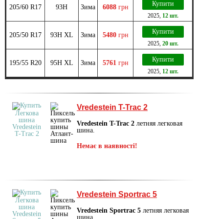
Купити
205/60 R17
93H
Зима
6088
грн
2025
,
12 шт.
Купити
205/50 R17
93H XL
Зима
5480
грн
2025
,
20 шт.
Купити
195/55 R20
95H XL
Зима
5761
грн
2025
,
12 шт.
Vredestein T-Trac 2
Vredestein T-Trac 2
летняя легковая
шина.
Немає в наявності!
Vredestein Sportrac 5
Vredestein Sportrac 5
летняя легковая
шина.