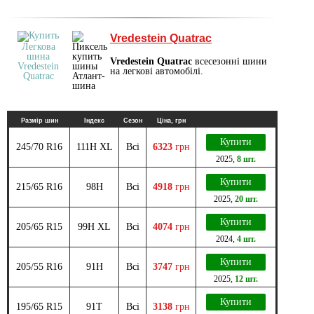
Vredestein Quatrac
Vredestein Quatrac
всесезонні шини
на легкові автомобілі.
Размір шин
Індекс
Сезон
Ціна, грн
Купити
245/70 R16
111H XL
Всі
6323
грн
2025
,
8 шт.
Купити
215/65 R16
98H
Всі
4918
грн
2025
,
20 шт.
Купити
205/65 R15
99H XL
Всі
4074
грн
2024
,
4 шт.
Купити
205/55 R16
91H
Всі
3747
грн
2025
,
12 шт.
Купити
195/65 R15
91T
Всі
3138
грн