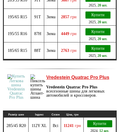
205/55 R16
91T
Зима
3887
грн
2025
,
20 шт.
Купити
195/65 R15
91T
Зима
2857
грн
2025
,
20 шт.
Купити
195/55 R16
87H
Зима
4449
грн
2025
,
20 шт.
Купити
185/65 R15
88T
Зима
2763
грн
2025
,
20 шт.
Vredestein Quatrac Pro Plus
Vredestein Quatrac Pro Plus
всесезонные шины для легковых
автомобилей и кроссоверов.
Размір шин
Індекс
Сезон
Ціна, грн
Купити
285/45 R20
112Y XL
Всі
11241
грн
2024
,
12 шт.