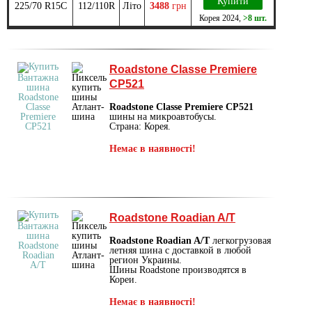
Купити
225/70 R15C
112/110R
Літо
3488
грн
Корея
2024
,
>8 шт.
Roadstone Classe Premiere
CP521
Roadstone Classe Premiere CP521
шины на микроавтобусы.
Страна: Корея.
Немає в наявності!
Roadstone Roadian A/T
Roadstone Roadian A/T
легкогрузовая
летняя шина с доставкой в любой
регион Украины.
Шины Roadstone производятся в
Кореи.
Немає в наявності!