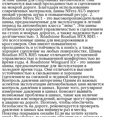
отличаются высокой проходимостью и сцеплением
на мокрой дороге. Благодаря использованию
современных материалов, шины NFera AU5 имеют
низкий уровень шума и повышенный ресурс. 2.
Roadstone NFera SU1 - это высокопроизводительные
шины, предназначенные для эксплуатации в летний
период на автомобилях класса "люкс". Эти шины
отличаются хорошей управляемостью и сцеплением
на сухих и мокрых дорогах, а также надежностью и
долговечностью. 3. Roadstone Roadian HTX RH5 -
это всесезонные шины для внедорожников и
кроссоверов. Они имеют повышенную
проходимость и устойчивость к износу, а также
хорошее сцепление на любых поверхностях. Шины
Roadian HTX RH5 также отличаются улучшенной
управляемостью и повышенной комфортностью во
время езды. 4. Roadstone Winguard Ice - это зимние
шины, предназначенные для эксплуатации в
холодное время года. Они отличаются высокой
устойчивостью к скольжению и хорошим
сцеплением на снежной и ледяной поверхности.
Контроль давления авторезины Одним из важных
аспектов эксплуатации автомобильных шин является
контроль давления в шинах. Кроме того, регулярное
измерение давления в шинах поможет выявить
возможные проблемы в шинах, такие как наличие
проколов или повреждений, которые могут привести
к аварии на дороге. Поэтому, чтобы обеспечить
безопасность на дороге, рекомендуется проверять
давление в шинах как минимум раз в месяц.
Покупка покрышек онлайн Если вы хотите купить
шины Roadstone, вы можете обратиться к дилерам и