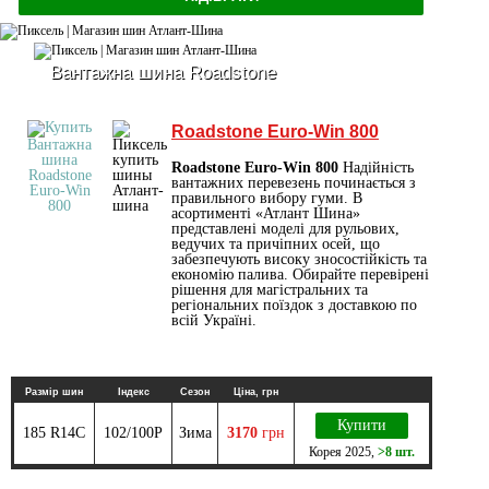
Вантажна шина Roadstone
Roadstone Euro-Win 800
Roadstone Euro-Win 800
Надійність
вантажних перевезень починається з
правильного вибору гуми. В
асортименті «Атлант Шина»
представлені моделі для рульових,
ведучих та причіпних осей, що
забезпечують високу зносостійкість та
економію палива. Обирайте перевірені
рішення для магістральних та
регіональних поїздок з доставкою по
всій Україні.
Размір шин
Індекс
Сезон
Ціна, грн
Купити
185 R14C
102/100P
Зима
3170
грн
Корея
2025
,
>8 шт.