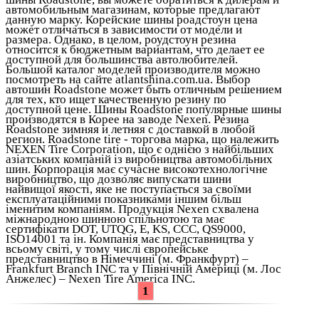
автомобильным магазинам, которые предлагают
данную марку. Корейские шины роадстоун цена
может отличаться в зависимости от модели и
размера. Однако, в целом, роудстоун резина
относится к бюджетным вариантам, что делает ее
доступной для большинства автолюбителей.
Большой каталог моделей производителя можно
посмотреть на сайте atlantshina.com.ua. Выбор
автошин Roadstone может быть отличным решением
для тех, кто ищет качественную резину по
доступной цене. Шины Roadstone популярные шины
производятся в Корее на заводе Nexen. Резина
Roadstone зимняя и летняя с доставкой в любой
регион. Roadstone tire - торгова марка, що належить
NEXEN Tire Corporation, що є однією з найбільших
азіатських компаній із виробництва автомобільних
шин. Корпорація має сучасне високотехнологічне
виробництво, що дозволяє випускати шини
найвищої якості, яке не поступається за своїми
експлуатаційними показниками іншим більш
іменитим компаніям. Продукція Nexen схвалена
міжнародною шинною спільнотою та має
сертифікати DOT, UTQG, E, KS, CCC, QS9000,
ISO14001 та ін. Компанія має представництва у
всьому світі, у тому числі європейське
представництво в Німеччині (м. Франкфурт) –
Frankfurt Branch INC та у Північній Америці (м. Лос
Анжелес) – Nexen Tire America INC.
1