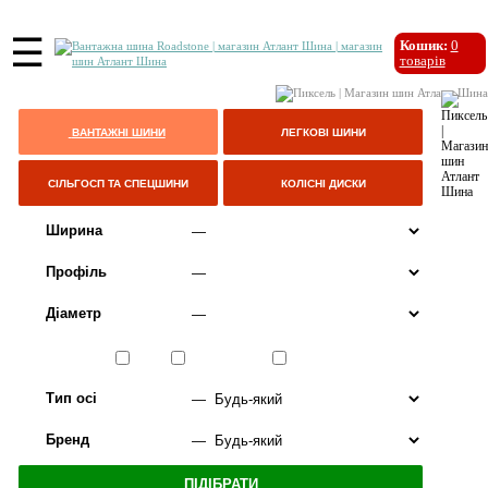
☰
Кошик:
0
товарів
ВАНТАЖНІ ШИНИ
ЛЕГКОВІ ШИНИ
СІЛЬГОСП ТА СПЕЦШИНИ
КОЛІСНІ ДИСКИ
Ширина
Профіль
Діаметр
Сезон
ЛІТО
ВСЕСЕЗОННІ
ЗИМА
Тип осі
Бренд