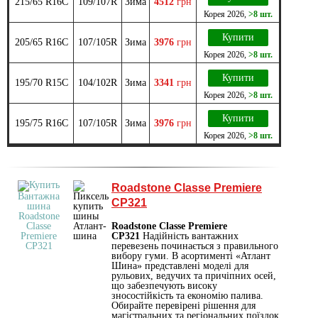
215/65 R16C
109/107R
Зима
4512
грн
Корея
2026
,
>8 шт.
Купити
205/65 R16C
107/105R
Зима
3976
грн
Корея
2026
,
>8 шт.
Купити
195/70 R15C
104/102R
Зима
3341
грн
Корея
2026
,
>8 шт.
Купити
195/75 R16C
107/105R
Зима
3976
грн
Корея
2026
,
>8 шт.
Roadstone Classe Premiere
CP321
Roadstone Classe Premiere
CP321
Надійність вантажних
перевезень починається з правильного
вибору гуми. В асортименті «Атлант
Шина» представлені моделі для
рульових, ведучих та причіпних осей,
що забезпечують високу
зносостійкість та економію палива.
Обирайте перевірені рішення для
магістральних та регіональних поїздок