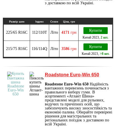
з доставкою по всій Україні.
Размір шин
Індекс
Сезон
Ціна, грн
Купити
225/65 R16C
112/110T
Літо
4171
грн
Китай
2023
,
2 шт.
Купити
215/75 R16C
116/114Q
Літо
3586
грн
Китай
2023
,
>8 шт.
Roadstone Euro-Win 650
Roadstone Euro-Win 650
Надійність
вантажних перевезень починається з
правильного вибору гуми. В
асортименті «Атлант Шина»
представлені моделі для рульових,
ведучих та причіпних осей, що
забезпечують високу зносостійкість та
економію палива. Обирайте перевірені
рішення для магістральних та
регіональних поїздок з доставкою по
всій Україні.