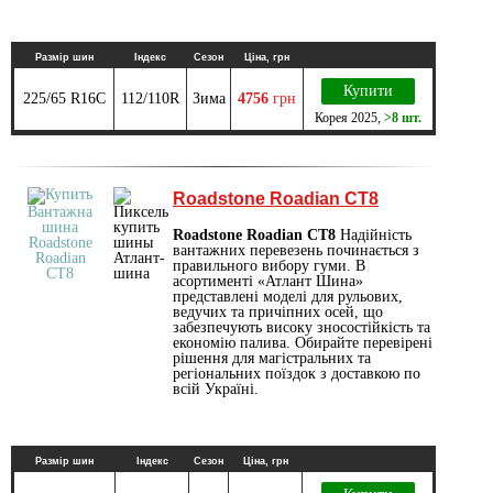
Размір шин
Індекс
Сезон
Ціна, грн
Купити
225/65 R16C
112/110R
Зима
4756
грн
Корея
2025
,
>8 шт.
Roadstone Roadian CT8
Roadstone Roadian CT8
Надійність
вантажних перевезень починається з
правильного вибору гуми. В
асортименті «Атлант Шина»
представлені моделі для рульових,
ведучих та причіпних осей, що
забезпечують високу зносостійкість та
економію палива. Обирайте перевірені
рішення для магістральних та
регіональних поїздок з доставкою по
всій Україні.
Размір шин
Індекс
Сезон
Ціна, грн