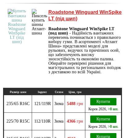
Roadstone Winguard WinSpike
LT (під шип)
Roadstone Winguard WinSpike LT
(под шип)
- Надійність вантажних
перевезень починається з правильного
вибору гуми. В асортименті «Атлант
Шина» представлені моделі для
рульових, ведучих та причіпних осей,
що забезпечують високу
зносостійкість та економію палива.
Обирайте перевірені рішення для
магістральних та регіональних поїздок
з доставкою по всій Україні.
Размір шин
Індекс
Сезон
Ціна, грн
Купити
235/65 R16C
121/119R
Зима
5488
грн
Корея
2026
,
>8 шт.
Купити
225/70 R15C
112/110R
Зима
4366
грн
Корея
2026
,
>8 шт.
Купити