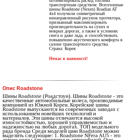
оптимизировать расход топлива
транспортным средством. Всесезонные
шины Roadstone (Nexen) Roadian AT
4x4 получили симметричный
ненаправленный рисунок протектора,
призванный максимизировать
производительность на сухих и
мокрых дорогах, а также в условиях
снега и даже льда, и способствовать
повышению акустического комфорта в
салоне транспортного средства.
Страна: Корея.
Немає в наявності!
Опис Roadstone
Шины Roadstone (Роадстоун). Шины Roadstone - это
качественные автомобильные колеса, производимые
компанией из Южной Кореи. Корейские шины
Roadstone выпускаются на современных заводах с
использованием новейших технологий и
материалов. Эти шины отличаются высокой
износостойкостью, хорошей управляемостью и
надежностью на любых дорогах. ТОП модельного
ряда бренда Среди моделей шин Roadstone можно
выделить следующие: 1. Roadstone NFera AU5 - это
летние шины для спортивных автомобилей. Они