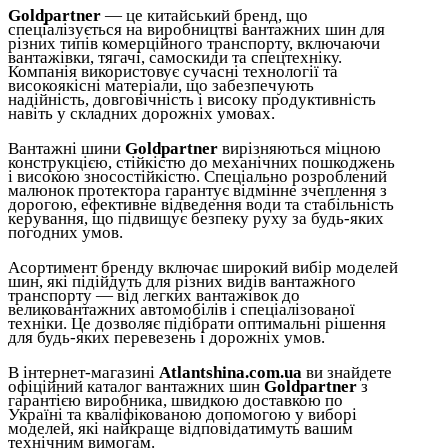
Goldpartner
— це китайський бренд, що
спеціалізується на виробництві вантажних шин для
різних типів комерційного транспорту, включаючи
вантажівки, тягачі, самоскиди та спецтехніку.
Компанія використовує сучасні технології та
високоякісні матеріали, що забезпечують
надійність, довговічність і високу продуктивність
навіть у складних дорожніх умовах.
Вантажні шини
Goldpartner
вирізняються міцною
конструкцією, стійкістю до механічних пошкоджень
і високою зносостійкістю. Спеціально розроблений
малюнок протектора гарантує відмінне зчеплення з
дорогою, ефективне відведення води та стабільність
керування, що підвищує безпеку руху за будь-яких
погодних умов.
Асортимент бренду включає широкий вибір моделей
шин, які підійдуть для різних видів вантажного
транспорту — від легких вантажівок до
великовантажних автомобілів і спеціалізованої
техніки. Це дозволяє підібрати оптимальні рішення
для будь-яких перевезень і дорожніх умов.
В інтернет-магазині
Atlantshina.com.ua
ви знайдете
офіційний каталог вантажних шин
Goldpartner
з
гарантією виробника, швидкою доставкою по
Україні та кваліфікованою допомогою у виборі
моделей, які найкраще відповідатимуть вашим
технічним вимогам.