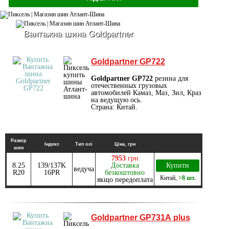
Вантажна шина Goldpartner
Goldpartner GP722
Goldpartner GP722
резина для
отечественных грузовых
автомобилей Камаз, Маз, Зил, Краз
на ведущую ось.
Страна: Китай.
Размір
Індекс
Тип осі
Ціна, грн
шин
7953
грн
8.25
139/137K
Доставка
Купити
ведуча
R20
16PR
безкоштовно
Китай
,
>8 шт.
якщо передоплата
Goldpartner GP731А plus