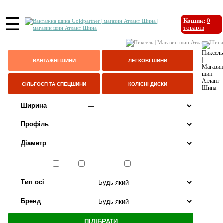
☰
Кошик:
0
товарів
ВАНТАЖНІ ШИНИ
ЛЕГКОВІ ШИНИ
СІЛЬГОСП ТА СПЕЦШИНИ
КОЛІСНІ ДИСКИ
Ширина
Профіль
Діаметр
Сезон
ЛІТО
ВСЕСЕЗОННІ
ЗИМА
Тип осі
Бренд