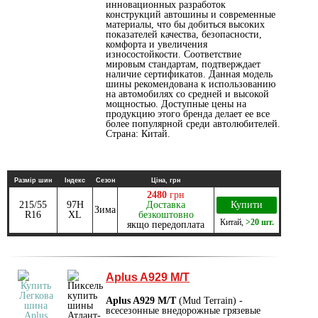
инновационных разработок
конструкций автошины и современные
материалы, что бы добиться высоких
показателей качества, безопасности,
комфорта и увеличения
износостойкости. Соответствие
мировым стандартам, подтверждает
наличие сертификатов. Данная модель
шины рекомендована к использованию
на автомобилях со средней и высокой
мощностью. Доступные цены на
продукцию этого бренда делает ее все
более популярной среди автолюбителей.
Страна: Китай.
Размір шин
Індекс
Сезон
Ціна, грн
2480
грн
215/55
97H
Доставка
Купити
Зима
R16
XL
безкоштовно
Китай
,
>20 шт.
якщо передоплата
Aplus A929 M/T
Aplus A929 M/T
(Mud Terrain) -
всесезонные внедорожные грязевые