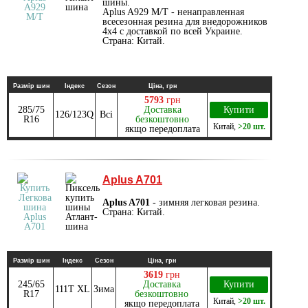
шины.
Aplus A929 M/T - ненаправленная
всесезонная резина для внедорожников
4x4 с доставкой по всей Украине.
Страна: Китай.
Размір шин
Індекс
Сезон
Ціна, грн
5793
грн
285/75
Доставка
Купити
126/123Q
Всі
R16
безкоштовно
Китай
,
>20 шт.
якщо передоплата
Aplus A701
Aplus A701
- зимняя легковая резина.
Страна: Китай.
Размір шин
Індекс
Сезон
Ціна, грн
3619
грн
245/65
Доставка
Купити
111T XL
Зима
R17
безкоштовно
Китай
,
>20 шт.
якщо передоплата