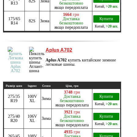
82S
Зима
R13
безкоштовно
Китай
,
>20 шт.
якщо передоплата
1664
грн
175/65
Доставка
Купити
82S
Зима
R14
безкоштовно
Китай
,
>20 шт.
якщо передоплата
Aplus A702
Aplus A702
купить китайские зимние
легковые шины.
Размір шин
Індекс
Сезон
Ціна, грн
3748
грн
275/35
100V
Доставка
Купити
Зима
R19
XL
безкоштовно
Китай
,
>20 шт.
якщо передоплата
3921
грн
275/40
106V
Доставка
Купити
Зима
R20
XL
безкоштовно
Китай
,
>20 шт.
якщо передоплата
4935
грн
265/45
108V
Доставка
Купити