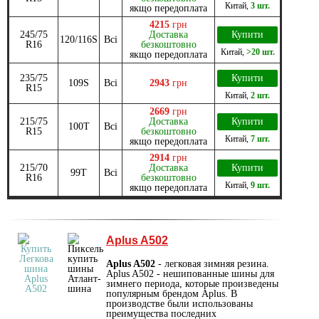
Китай
,
3 шт.
якщо передоплата
4215
грн
245/75
Доставка
Купити
120/116S
Всі
R16
безкоштовно
Китай
,
>20 шт.
якщо передоплата
235/75
Купити
109S
Всі
2943
грн
R15
Китай
,
2 шт.
2669
грн
215/75
Доставка
Купити
100T
Всі
R15
безкоштовно
Китай
,
7 шт.
якщо передоплата
2914
грн
215/70
Доставка
Купити
99T
Всі
R16
безкоштовно
Китай
,
9 шт.
якщо передоплата
Aplus A502
Aplus A502
- легковая зимняя резина.
Aplus A502 - нешипованные шины для
зимнего периода, которые произведены
популярным брендом Aplus. В
производстве были использованы
преимущества последних