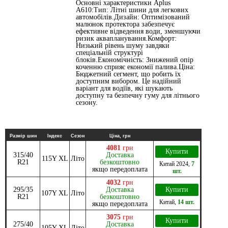
Основні характеристики Aplus
A610:Тип: Літні шини для легкових
автомобілів.Дизайн: Оптимізований
малюнок протектора забезпечує
ефективне відведення води, зменшуючи
ризик аквапланування.Комфорт:
Низький рівень шуму завдяки
спеціальній структурі
блоків.Економічність: Знижений опір
коченню сприяє економії палива.Ціна:
Бюджетний сегмент, що робить їх
доступним вибором. Це надійний
варіант для водіїв, які шукають
доступну та безпечну гуму для літнього
сезону.
Размір шин
Індекс
Сезон
Ціна, грн
4081
грн
Купити
315/40
Доставка
115Y XL
Літо
R21
безкоштовно
Китай
2024
,
7
якщо передоплата
шт.
4032
грн
295/35
Доставка
Купити
107Y XL
Літо
R21
безкоштовно
Китай
,
14 шт.
якщо передоплата
3075
грн
Купити
275/40
Доставка
105Y XL
Літо