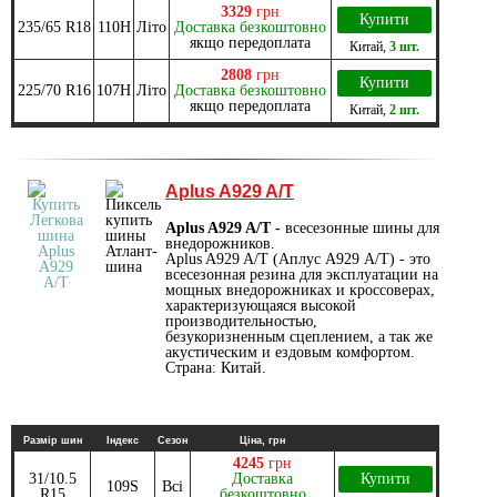
3329
грн
Купити
235/65 R18
110H
Літо
Доставка безкоштовно
якщо передоплата
Китай
,
3 шт.
2808
грн
Купити
225/70 R16
107H
Літо
Доставка безкоштовно
якщо передоплата
Китай
,
2 шт.
Aplus A929 A/T
Aplus A929 A/T -
всесезонные шины для
внедорожников.
Aplus A929 A/T (Аплус А929 А/Т) - это
всесезонная резина для эксплуатации на
мощных внедорожниках и кроссоверах,
характеризующаяся высокой
производительностью,
безукоризненным сцеплением, а так же
акустическим и ездовым комфортом.
Страна: Китай.
Размір шин
Індекс
Сезон
Ціна, грн
4245
грн
31/10.5
Доставка
Купити
109S
Всі
R15
безкоштовно