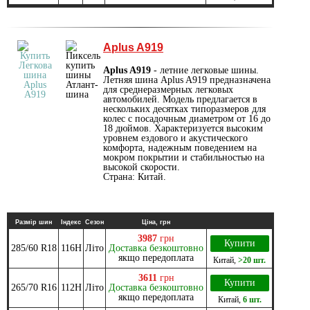
Aplus A919
Aplus A919
- летние легковые шины.
Летняя шина Aplus A919 предназначена
для среднеразмерных легковых
автомобилей. Модель предлагается в
нескольких десятках типоразмеров для
колес с посадочным диаметром от 16 до
18 дюймов. Характеризуется высоким
уровнем ездового и акустического
комфорта, надежным поведением на
мокром покрытии и стабильностью на
высокой скорости.
Страна: Китай.
Размір шин
Індекс
Сезон
Ціна, грн
3987
грн
Купити
285/60 R18
116H
Літо
Доставка безкоштовно
якщо передоплата
Китай
,
>20 шт.
3611
грн
Купити
265/70 R16
112H
Літо
Доставка безкоштовно
якщо передоплата
Китай
,
6 шт.