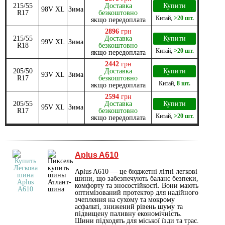
215/55
Доставка
Купити
98V XL
Зима
R17
безкоштовно
Китай
,
>20 шт.
якщо передоплата
2896
грн
215/55
Доставка
Купити
99V XL
Зима
R18
безкоштовно
Китай
,
>20 шт.
якщо передоплата
2442
грн
205/50
Доставка
Купити
93V XL
Зима
R17
безкоштовно
Китай
,
8 шт.
якщо передоплата
2594
грн
205/55
Доставка
Купити
95V XL
Зима
R17
безкоштовно
Китай
,
>20 шт.
якщо передоплата
Aplus A610
Aplus A610 — це бюджетні літні легкові
шини, що забезпечують баланс безпеки,
комфорту та зносостійкості. Вони мають
оптимізований протектор для надійного
зчеплення на сухому та мокрому
асфальті, знижений рівень шуму та
підвищену паливну економічність.
Шини підходять для міської їзди та трас.