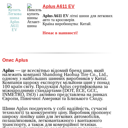
Aplus A611 EV
Aplus A611 EV
літні шини для легкових
авто та кросоверів.
Країна виробництва: Китай.
Немає в наявності!
Опис Aplus
Aplus
— це всесвітньо відомий бренд шин, який
належить компанії Shandong Haohua Tire Co., Ltd.,
одному з найбільших шинних виробників у Китаї.
Компанія щороку експортує мільйони шин у понад
100 країн світу. Продукція Aplus сертифікована за
міжнародними стандартами (DOT, ECE, GCC,
INMETRO, ISO) і активно представлена на ринках
Європи, Північної Америки та Близького Сходу.
Шини Aplus поєднують у собі надійність, сучасні
технології та конкурентну ціну. Виробник пропонує
широку лінійку шин для легкових автомобілів,
позашляховиків, легковантажного і вантажного
транспорту, а також для комерційної техніки.