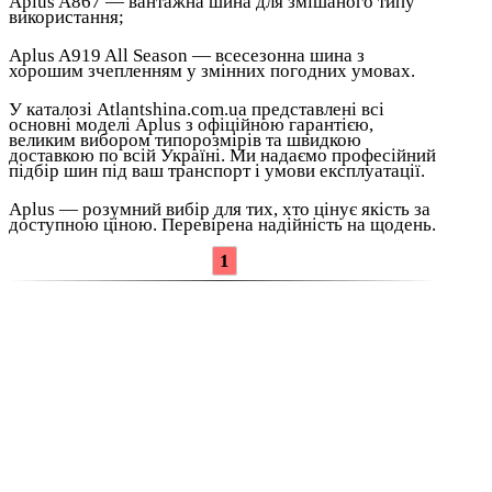
Aplus A867 — вантажна шина для змішаного типу
використання;
Aplus A919 All Season — всесезонна шина з
хорошим зчепленням у змінних погодних умовах.
У каталозі Atlantshina.com.ua представлені всі
основні моделі Aplus з офіційною гарантією,
великим вибором типорозмірів та швидкою
доставкою по всій Україні. Ми надаємо професійний
підбір шин під ваш транспорт і умови експлуатації.
Aplus — розумний вибір для тих, хто цінує якість за
доступною ціною. Перевірена надійність на щодень.
1