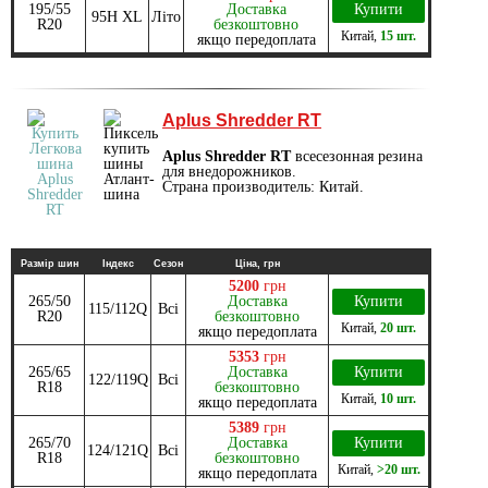
195/55
Доставка
Купити
95H XL
Літо
R20
безкоштовно
Китай
,
15 шт.
якщо передоплата
Aplus Shredder RT
Aplus Shredder RT
всесезонная резина
для внедорожников.
Страна производитель: Китай.
Размір шин
Індекс
Сезон
Ціна, грн
5200
грн
265/50
Доставка
Купити
115/112Q
Всі
R20
безкоштовно
Китай
,
20 шт.
якщо передоплата
5353
грн
265/65
Доставка
Купити
122/119Q
Всі
R18
безкоштовно
Китай
,
10 шт.
якщо передоплата
5389
грн
265/70
Доставка
Купити
124/121Q
Всі
R18
безкоштовно
Китай
,
>20 шт.
якщо передоплата