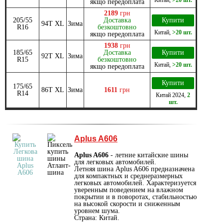
якщо передоплата
2189
грн
205/55
Доставка
Купити
94T XL
Зима
R16
безкоштовно
Китай
,
>20 шт.
якщо передоплата
1938
грн
185/65
Доставка
Купити
92T XL
Зима
R15
безкоштовно
Китай
,
>20 шт.
якщо передоплата
Купити
175/65
86T XL
Зима
1611
грн
R14
Китай
2024
,
2
шт.
Aplus A606
Aplus A606
- летние китайские шины
для легковых автомобилей.
Летняя шина Aplus A606 предназначена
для компактных и среднеразмерных
легковых автомобилей. Характеризуется
уверенным поведением на влажном
покрытии и в поворотах, стабильностью
на высокой скорости и сниженным
уровнем шума.
Страна: Китай.