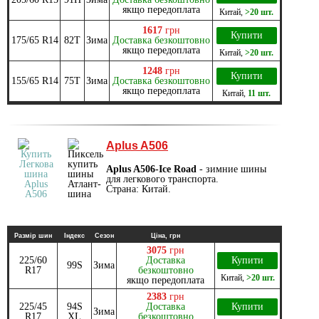
якщо передоплата
Китай
,
>20 шт.
1617
грн
Купити
175/65 R14
82T
Зима
Доставка безкоштовно
якщо передоплата
Китай
,
>20 шт.
1248
грн
Купити
155/65 R14
75T
Зима
Доставка безкоштовно
якщо передоплата
Китай
,
11 шт.
Aplus A506
Aplus A506-Ice Road
- зимние шины
для легкового транспорта.
Страна: Китай.
Размір шин
Індекс
Сезон
Ціна, грн
3075
грн
225/60
Доставка
Купити
99S
Зима
R17
безкоштовно
Китай
,
>20 шт.
якщо передоплата
2383
грн
225/45
94S
Доставка
Купити
Зима
R17
XL
безкоштовно