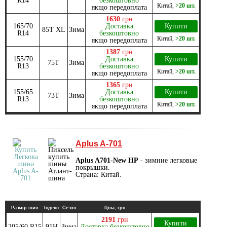
R14
безкоштовно
Китай
,
>20 шт.
якщо передоплата
1630
грн
165/70
Доставка
Купити
85T XL
Зима
R14
безкоштовно
Китай
,
>20 шт.
якщо передоплата
1387
грн
155/70
Доставка
Купити
75T
Зима
R13
безкоштовно
Китай
,
>20 шт.
якщо передоплата
1365
грн
155/65
Доставка
Купити
73T
Зима
R13
безкоштовно
Китай
,
>20 шт.
якщо передоплата
Aplus A-701
Aplus A701-New HP
- зимние легковые
покрышки.
Страна: Китай.
Размір шин
Індекс
Сезон
Ціна, грн
2191
грн
Купити
205/60 R15
91H
Зима
Доставка безкоштовно