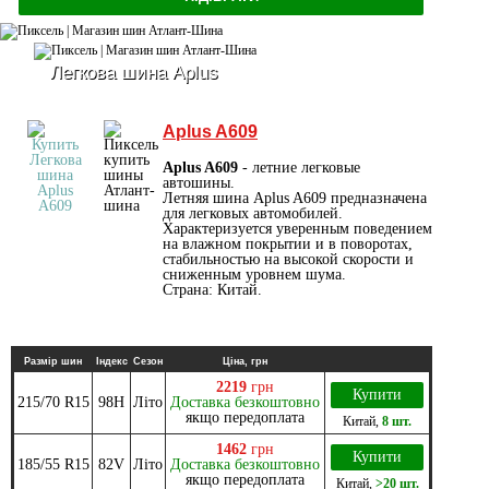
Легкова шина Aplus
Aplus A609
Aplus A609
- летние легковые
автошины.
Летняя шина Aplus A609 предназначена
для легковых автомобилей.
Характеризуется уверенным поведением
на влажном покрытии и в поворотах,
стабильностью на высокой скорости и
сниженным уровнем шума.
Страна: Китай.
Размір шин
Індекс
Сезон
Ціна, грн
2219
грн
Купити
215/70 R15
98H
Літо
Доставка безкоштовно
якщо передоплата
Китай
,
8 шт.
1462
грн
Купити
185/55 R15
82V
Літо
Доставка безкоштовно
якщо передоплата
Китай
,
>20 шт.