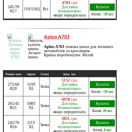
4783
грн
245/70
Доставка
Купити
119/116Q
Всі
R17
безкоштовно
Китай
,
>20 шт.
якщо передоплата
Aplus A703
Aplus A703
зимова шина для легкових
автомобілів та кросоверів.
Країна виробництва: Китай.
Размір шин
Індекс
Сезон
Ціна, грн
5152
грн
275/60
119T
Доставка
Купити
Зима
R20
XL
безкоштовно
Китай
,
>20 шт.
якщо передоплата
4978
грн
265/45
108T
Доставка
Купити
Зима
R21
XL
безкоштовно
Китай
,
20 шт.
якщо передоплата
3811
грн
245/70
111T
Доставка
Купити
Зима
R16
XL
безкоштовно
Китай
,
8 шт.
якщо передоплата