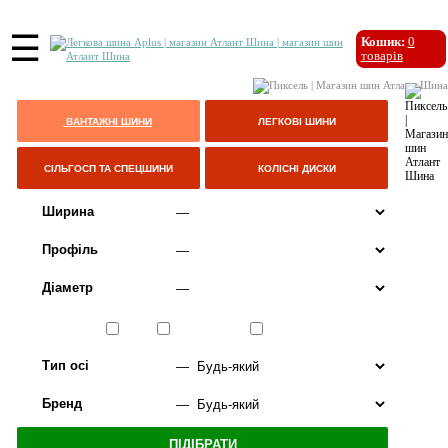
☰
Кошик:
0
товарів
ВАНТАЖНІ ШИНИ
ЛЕГКОВІ ШИНИ
СІЛЬГОСП ТА СПЕЦШИНИ
КОЛІСНІ ДИСКИ
Ширина
Профіль
Діаметр
Сезон
ЛІТО
ВСЕСЕЗОННІ
ЗИМА
Тип осі
Бренд