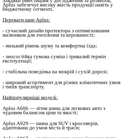
Завдяки інвестиціям у дослідження та розвиток,
Aplus забезечує високу якість продукції навіть у
бюджетному сегменті.
Переваги шин Aplus:
- сучасний дизайн протектора з оптимізованим
малюнком для зчеплення та керованості;
- низький рівень шуму та комфортна їзда;
- зносостійка гумова суміш і тривалий термін
експлуатації;
- стабільна поведінка на мокрій і сухій дорозі;
- широкий асортимент для різних кліматичних умов
і типів транспорту.
Найпопулярніші моделі:
Aplus A606 — літня шина для легкових авто з
чудовим балансом ціни та якості;
Aplus A929 — шина для SUV і кросоверів,
адаптована до умов міста й траси;