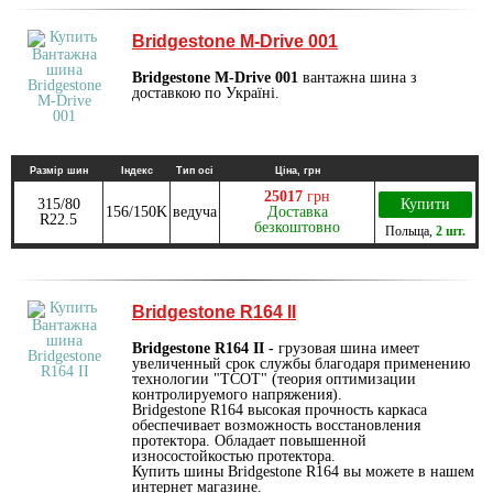
Bridgestone M-Drive 001
Bridgestone M-Drive 001
вантажна шина з
доставкою по Україні.
Размір шин
Індекс
Тип осі
Ціна, грн
25017
грн
315/80
Купити
156/150K
ведуча
Доставка
R22.5
безкоштовно
Польща
,
2 шт.
Bridgestone R164 II
Bridgestone R164 II -
грузовая шина имеет
увеличенный срок службы благодаря применению
технологии "ТСОТ" (теория оптимизации
контролируемого напряжения).
Bridgestone R164 высокая прочность каркаса
обеспечивает возможность восстановления
протектора. Обладает повышенной
износостойкостью протектора.
Купить шины Bridgestone R164 вы можете в нашем
интернет магазине.