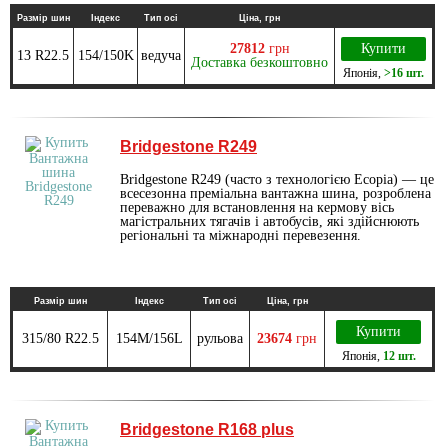
Размір шин
Індекс
Тип осі
Ціна, грн
27812
грн
Купити
13 R22.5
154/150K
ведуча
Доставка безкоштовно
Японія
,
>16 шт.
Bridgestone R249
Bridgestone R249 (часто з технологією Ecopia) — це
всесезонна преміальна вантажна шина, розроблена
переважно для встановлення на кермову вісь
магістральних тягачів і автобусів, які здійснюють
регіональні та міжнародні перевезення.
Размір шин
Індекс
Тип осі
Ціна, грн
Купити
315/80 R22.5
154M/156L
рульова
23674
грн
Японія
,
12 шт.
Bridgestone R168 plus