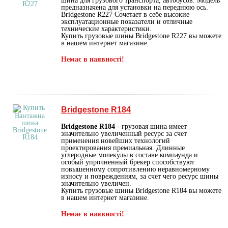
шина для грузового транспорта, автобусов. Модель
предназначена для установки на переднюю ось.
Bridgestone R227 Сочетает в себе высокие
эксплуатационные показатели и отличные
технические характеристики.
Купить грузовые шины Bridgestone R227 вы можете
в нашем интернет магазине.
Немає в наявності!
Bridgestone R184
Bridgestone R184
- грузовая шина имеет
значительно увеличенный ресурс за счет
применения новейших технологий
проектирования премиальная. Длинные
углеродные молекулы в составе компаунда и
особый упрочненный брекер способствуют
повышенному сопротивлению неравномерному
износу и повреждениям, за счет чего ресурс шины
значительно увеличен.
Купить грузовые шины Bridgestone R184 вы можете
в нашем интернет магазине.
Немає в наявності!