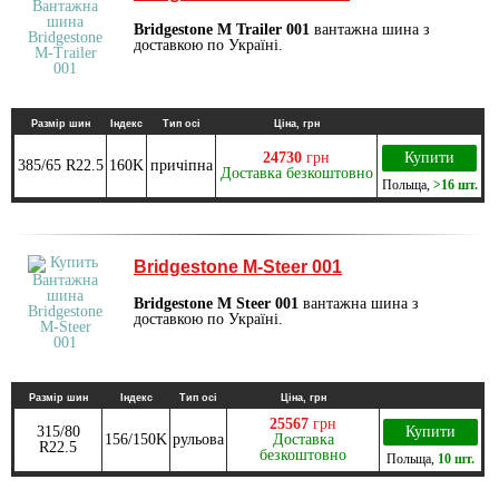
Bridgestone M Trailer 001
вантажна шина з
доставкою по Україні.
Размір шин
Індекс
Тип осі
Ціна, грн
24730
грн
Купити
385/65 R22.5
160K
причіпна
Доставка безкоштовно
Польща
,
>16 шт.
Bridgestone M-Steer 001
Bridgestone M Steer 001
вантажна шина з
доставкою по Україні.
Размір шин
Індекс
Тип осі
Ціна, грн
25567
грн
315/80
Купити
156/150K
рульова
Доставка
R22.5
безкоштовно
Польща
,
10 шт.