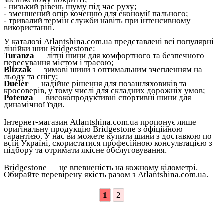
- низький рівень шуму під час руху;
- зменшений опір коченню для економії пального;
- тривалий термін служби навіть при інтенсивному
використанні.
У каталозі Atlantshina.com.ua представлені всі популярні
лінійки шин Bridgestone:
Turanza
— літні шини для комфортного та безпечного
пересування містом і трасою;
Blizzak
— зимові шини з оптимальним зчепленням на
льоду та снігу;
Dueler
— надійне рішення для позашляховиків та
кросоверів, у тому числі для складних дорожніх умов;
Potenza
— високопродуктивні спортивні шини для
динамічної їзди.
Інтернет-магазин Atlantshina.com.ua пропонує лише
оригінальну продукцію Bridgestone з офіційною
гарантією. У нас ви можете купити шини з доставкою по
всій Україні, скористатися професійною консультацією з
підбору та отримати якісне обслуговування.
Bridgestone — це впевненість на кожному кілометрі.
Обирайте перевірену якість разом з Atlantshina.com.ua.
1
2