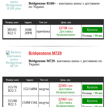
Bridgestone R168+
- вантажна шина з доставкою
по Україні.
Размір шин
Індекс
Тип осі
Ціна, грн
25738
грн
385/65
160K
Купити
причіпна
Доставка
R22.5
20PR
безкоштовно
Польща
,
>16 шт.
Bridgestone M729
Bridgestone M729
- вантажна шина з доставкою по
Україні.
Размір шин
Індекс
Тип осі
Ціна, грн
22565
грн
315/70
Купити
152/148M
ведуча
Доставка
R22.5
безкоштовно
Польща
,
>16 шт.
22565
грн
315/80
Купити
154M/156L
ведуча
Доставка
R22.5
безкоштовно
Польща
,
>16 шт.