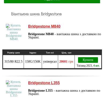
Вантажна шина Bridgestone
Bridgestone M840
Bridgestone M840
- вантажна шина з доставкою по
Україні.
Размір шин
Індекс
Тип осі
Ціна, грн
Купити
315/80 R22.5
158G/156K
універсал
20601
грн
Таїланд
2023
,
4 шт.
Bridgestone L355
Bridgestone L355
- вантажна шина з доставкою по
Україні.