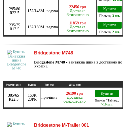
22456
грн
295/80
Купити
152/148M
ведуча
Доставка
R22.5
безкоштовно
Польща
,
3 шт.
11859
грн
235/75
Купити
132/130M
ведуча
Доставка
R17.5
безкоштовно
Польща
,
2 шт.
Bridgestone M748
Bridgestone M748
- вантажна шина з доставкою по
Україні.
Размір шин
Індекс
Тип осі
Ціна, грн
26190
грн
Купити
385/65
160K
причіпна
Доставка
R22.5
20PR
Японія / Таїланд
,
безкоштовно
>16 шт.
Bridgestone M-Trailer 001