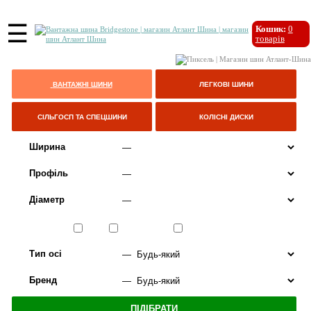
☰
Кошик:
0
товарів
ВАНТАЖНІ ШИНИ
ЛЕГКОВІ ШИНИ
СІЛЬГОСП ТА СПЕЦШИНИ
КОЛІСНІ ДИСКИ
Ширина
Профіль
Діаметр
Сезон
ЛІТО
ВСЕСЕЗОННІ
ЗИМА
Тип осі
Бренд