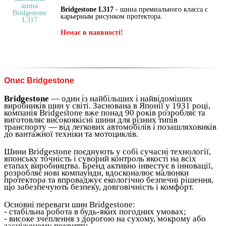
Bridgestone L317
- шина премиального класса с
карьерным рисунком протектора.
Немає в наявності!
Опис Bridgestone
Bridgestone
— один із найбільших і найвідоміших
виробників шин у світі. Заснована в Японії у 1931 році,
компанія Bridgestone вже понад 90 років розробляє та
виготовляє високоякісні шини для різних типів
транспорту — від легкових автомобілів і позашляховиків
до вантажної техніки та мотоциклів.
Шини Bridgestone поєднують у собі сучасні технології,
японську точність і суворий контроль якості на всіх
етапах виробництва. Бренд активно інвестує в інновації,
розробляє нові компаунди, вдосконалює малюнки
протектора та впроваджує екологічно безпечні рішення,
що забезпечують безпеку, довговічність і комфорт.
Основні переваги шин Bridgestone:
- стабільна робота в будь-яких погодних умовах;
- високе зчеплення з дорогою на сухому, мокрому або
засніженому покритті;