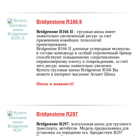
Bridgestone R166 II
Bridgestone R166 II
- грузовая шина имеет
значительно увеличенный ресурс за счет
применения новейших технологий
проектирования.
Bridgestone R166 II длинные углеродные молекулы
в составе компаунда и особый упрочненный брекер
способствуют повышенному сопротивлению
неравномерному износу и повреждениям, за счет
чего ресурс шины значительно увеличен.
Купить грузовые шины Bridgestone R166 Вы
можете в интернет магазине Атлант Шина
Немає в наявності!
Bridgestone R297
Bridgestone R297
- всесезонная шина для грузового
транспорта, автобусов. Модель предназначена для
установки на переднюю ось. Бриджстоун R297