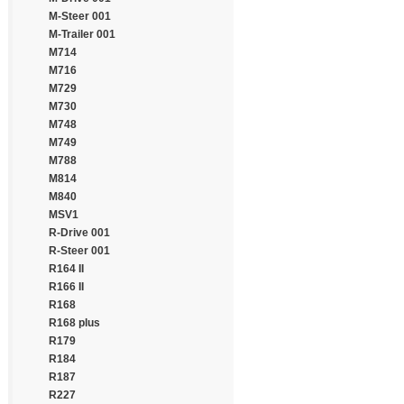
Continental
M-Steer 001
Cooper
M-Trailer 001
Cooper Chengshan
M714
Cossack
M716
Cratos
M729
CrossWind
M730
Daewoo
M748
Dayton
M749
Debica
M788
Deestone
M814
Diamondback
M840
Distance
MSV1
Double Coin
R-Drive 001
Double Happiness
R-Steer 001
Double Road
R164 II
Doublestar
R166 II
Doupro
R168
Drivemaster
R168 plus
Dunlop
R179
Duraturn
R184
Durun
R187
Eced
R227
Ecovision