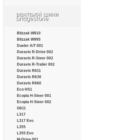
Apollo
Aptany
вантажні шини
Armforce
bridgestone
Armstrong
Atlander
Blizzak W810
Aufine
Blizzak W995
Austone
Dueler A/T 001
Autogrip
Duravis R-Drive 002
Barum
Duravis R-Steer 002
Benton
Duravis R-Trailer 002
Bestrich
Duravis R611
BFGoodrich
Duravis R630
Blacklion
Duravis R660
Bontyre
Eco HS1
Boto
Ecopia H-Steer 001
Bridgestone
Ecopia H-Steer 002
Cachland
G611
Carleo
L317
Changfeng
L317 Evo
Comforser
L355
Compasal
L355 Evo
Constancy
M-Drive 001