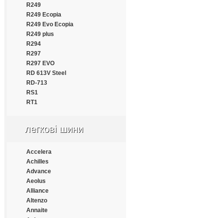
R249
Estrada
R249 Ecopia
Everest
R249 Evo Ecopia
Everton
R249 plus
Fairking
R294
Falken
R297
Farroad
R297 EVO
Fastwear
RD 613V Steel
Federal
RD-713
Fesite
RS1
Firelion
RT1
Firemax
Firestone
Force
легкові шини
Formula
Fortune
Accelera
Frideric
Achilles
Fronway
Advance
Fulda
Aeolus
Fullrun
Alliance
Funtoma
Altenzo
Gallant
Annaite
General