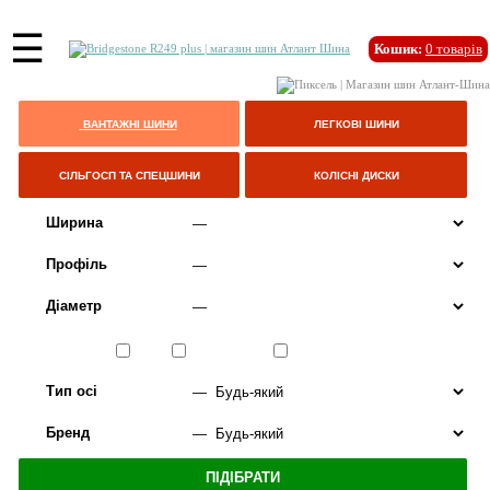
☰
Кошик:
0
товарів
ВАНТАЖНІ ШИНИ
ЛЕГКОВІ ШИНИ
СІЛЬГОСП ТА СПЕЦШИНИ
КОЛІСНІ ДИСКИ
Ширина
Профіль
Діаметр
Сезон
ЛІТО
ВСЕСЕЗОННІ
ЗИМА
Тип осі
Бренд