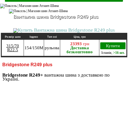
Вантажна шина Bridgestone R249 plus
Розмір шин
Індекс
Тип осі
Ціна, грн
23393
грн
315/70
Купити
154/150M
рульова
Доставка
R22.5
безкоштовно
Іспанія
,
>16 шт.
Bridgestone R249 plus
Bridgestone R249+
вантажна шина з доставкою по
Україні.