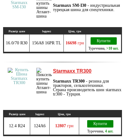
Starmaxx SM-I30
- индустриальная
турецкая шина для спецтехники.
Размір шин
Індекс
Ціна, грн
Купити
16.0/70 R30
156A8 16PR TL
16698
грн
Туреччина
,
>10 шт.
Starmaxx TR300
Starmaxx TR300
- резина для
тракторов, сельхозтехники.
Страна производитель шин starmaxx
tr300 - Турция.
Размір шин
Індекс
Ціна, грн
Купити
12.4 R24
124A6
12807
грн
Туреччина
,
4 шт.