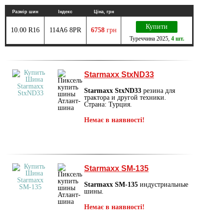
Размір шин
Індекс
Ціна, грн
Купити
10.00 R16
114A6 8PR
6758
грн
Туреччина
2025
,
4 шт.
Starmaxx StxND33
Starmaxx StxND33
резина для
трактора и другой техники.
Страна: Турция.
Немає в наявності!
Starmaxx SM-135
Starmaxx SM-135
индустриальные
шины.
Немає в наявності!