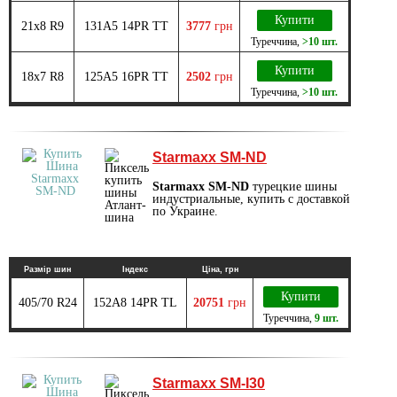
Купити
21x8 R9
131А5 14PR TT
3777
грн
Туреччина
,
>10 шт.
Купити
18x7 R8
125А5 16PR TT
2502
грн
Туреччина
,
>10 шт.
Starmaxx SM-ND
Starmaxx SM-ND
турецкие шины
индустриальные, купить с доставкой
по Украине.
Размір шин
Індекс
Ціна, грн
Купити
405/70 R24
152A8 14PR TL
20751
грн
Туреччина
,
9 шт.
Starmaxx SM-I30