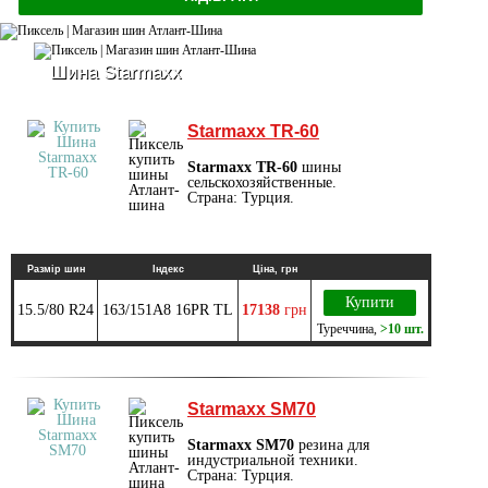
Шина Starmaxx
Starmaxx TR-60
Starmaxx TR-60
шины
сельскохозяйственные.
Страна: Турция.
Размір шин
Індекс
Ціна, грн
Купити
15.5/80 R24
163/151A8 16PR TL
17138
грн
Туреччина
,
>10 шт.
Starmaxx SM70
Starmaxx SM70
резина для
индустриальной техники.
Страна: Турция.