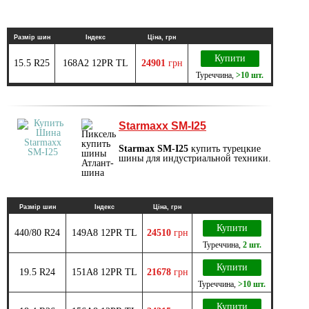
Размір шин
Індекс
Ціна, грн
Купити
15.5 R25
168A2 12PR TL
24901
грн
Туреччина
,
>10 шт.
Starmaxx SM-I25
Starmax SM-I25
купить турецкие
шины для индустриальной техники.
Размір шин
Індекс
Ціна, грн
Купити
440/80 R24
149A8 12PR TL
24510
грн
Туреччина
,
2 шт.
Купити
19.5 R24
151A8 12PR TL
21678
грн
Туреччина
,
>10 шт.
Купити