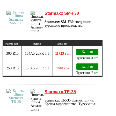
Starmaxx SM-F30
Starmaxx SM-F30
спец шина
турецкого производства.
Размір шин
Індекс
Ціна, грн
Купити
300 R15
164A5 20PR TT
11723
грн
Туреччина
,
8 шт.
Купити
250 R15
155A5 20PR TT
7848
грн
Туреччина
,
7 шт.
Starmaxx TR-35
Starmaxx TR-35
сільгоспшина.
Країна виробництва: Туреччина.