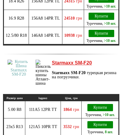
18.4 R26
156A8 12PR TL
24315
грн
Туреччина
,
>10 шт.
Купити
16.9 R28
156A8 14PR TL
24510
грн
Туреччина
,
>10 шт.
Купити
12.5/80 R18
146A8 14PR TL
10938
грн
Туреччина
,
>10 шт.
Starmaxx SM-F20
Starmaxx SM-F20
турецкая резина
на погрузчики.
Размір шин
Індекс
Ціна, грн
Купити
5.00 R8
111A5 12PR TT
1864
грн
Туреччина
,
>10 шт.
Купити
23x5 R13
121А5 10PR TT
3532
грн
Туреччина
,
8 шт.