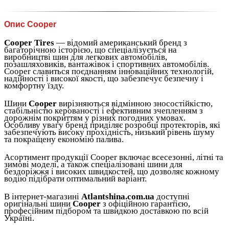
Опис Cooper
Cooper Tires
— відомий американський бренд з
багаторічною історією, що спеціалізується на
виробництві шин для легкових автомобілів,
позашляховиків, вантажівок і спортивних автомобілів.
Cooper славиться поєднанням інноваційних технологій,
надійності і високої якості, що забезпечує безпечну і
комфортну їзду.
Шини
Cooper
вирізняються відмінною зносостійкістю,
стабільністю керованості і ефективним зчепленням з
дорожнім покриттям у різних погодних умовах.
Особливу увагу бренд приділяє розробці протекторів, які
забезпечують високу прохідність, низький рівень шуму
та покращену економію палива.
Асортимент продукції Cooper включає всесезонні, літні та
зимові моделі, а також спеціалізовані шини для
бездоріжжя і високих швидкостей, що дозволяє кожному
водію підібрати оптимальний варіант.
В інтернет-магазині
Atlantshina.com.ua
доступні
оригінальні шини
Cooper
з офіційною гарантією,
професійним підбором та швидкою доставкою по всій
Україні.