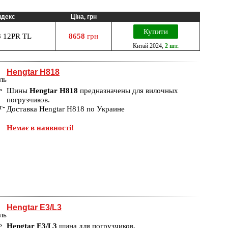
ндекс
Ціна, грн
Купити
 12PR TL
8658
грн
Китай
2024
,
2 шт.
Hengtar H818
Шины
Hengtar H818
предназначены для вилочных
погрузчиков.
Доставка Hengtar H818 по Украине
Немає в наявності!
Hengtar E3/L3
Hengtar E3/L3
шина для погрузчиков.