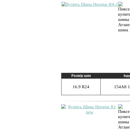
Размір шин
Інд
16.9 R24
154A8 