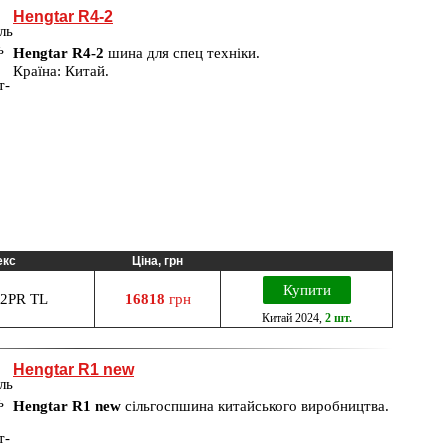
Hengtar R4-2
Hengtar R4-2
шина для спец техніки.
Країна: Китай.
екс
Ціна, грн
Купити
12PR TL
16818
грн
Китай
2024
,
2 шт.
Hengtar R1 new
Hengtar R1 new
сільгоспшина китайського виробництва.