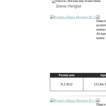
Шина Hengtar
Размір шин
Інд
9.5 R32
115A6 