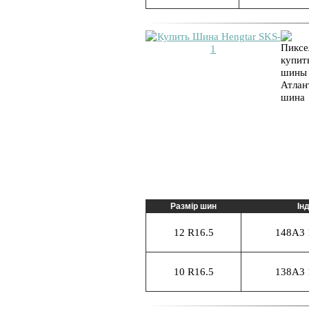
Размір шин
Ін
12 R16.5
148A3 
10 R16.5
138A3 