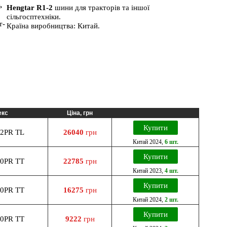
Hengtar R1-2
шини для тракторів та іншої
сільгосптехніки.
Країна виробництва: Китай.
екс
Ціна, грн
Купити
12PR TL
26040
грн
Китай
2024
,
6 шт.
Купити
10PR TT
22785
грн
Китай
2023
,
4 шт.
Купити
10PR TT
16275
грн
Китай
2024
,
2 шт.
Купити
10PR TT
9222
грн