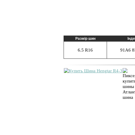
Размір шин
Інд
6.5 R16
91A6 8