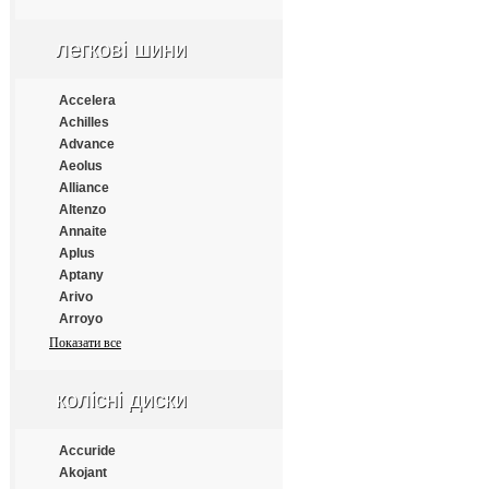
Apollo
Aptany
легкові шини
Armforce
Armstrong
Atlander
Accelera
Aufine
Achilles
Austone
Advance
Autogrip
Aeolus
Barum
Alliance
Benton
Altenzo
Bestrich
Annaite
BFGoodrich
Aplus
Blacklion
Aptany
Bontyre
Arivo
Boto
Arroyo
Bridgestone
Atlander
Показати все
Cachland
Atlas
Carleo
Atturo
колісні диски
Changfeng
Austone
Comforser
Autogrip
Compasal
Bars
Accuride
Constancy
Barum
Akojant