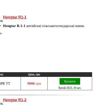
Hengtar R1-1
Hengtar R-1-1
китайські сільськогосподарські шини.
екс
Ціна, грн
Купити
8PR TT
9006
грн
Китай
2023
,
10 шт.
Hengtar R1-2