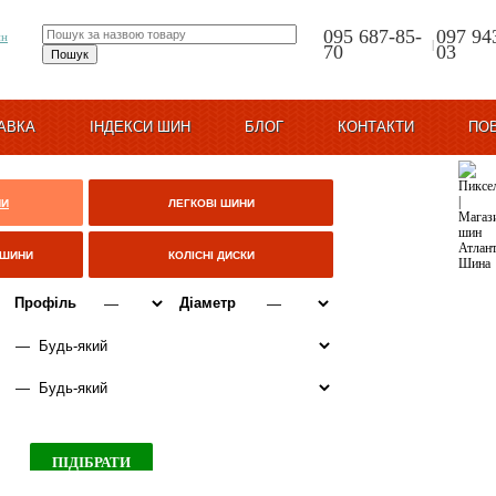
095 687-85-
097 94
|
70
03
АВКА
ІНДЕКСИ ШИН
БЛОГ
КОНТАКТИ
ПО
НИ
ЛЕГКОВІ ШИНИ
ЦШИНИ
КОЛІСНІ ДИСКИ
Профіль
Діаметр