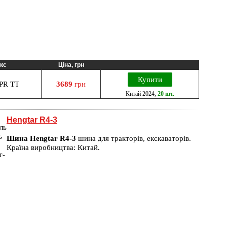
екс
Ціна, грн
Купити
PR TT
3689
грн
Китай
2024
,
20 шт.
Hengtar R4-3
Шина Hengtar R4-3
шина для тракторів, екскаваторів.
Країна виробництва: Китай.