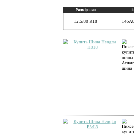
Размір шин
І
12.5/80 R18
146A8