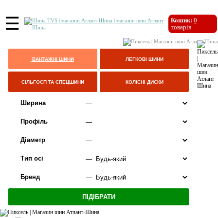
☰
Кошик:
0
товарів
ВАНТАЖНІ ШИНИ
ЛЕГКОВІ ШИНИ
СІЛЬГОСП ТА СПЕЦШИНИ
КОЛІСНІ ДИСКИ
Ширина
Профіль
Діаметр
Тип осі
Бренд