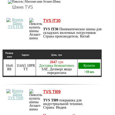
Шина TVS
TVS IT30
TVS IT30
Пневматические шины для
складских вилочных погрузчиков.
Страна производитель: Китай
Размір
Індекс
Ціна, грн
шин
2647
грн
16x6
114A5 18PR
Доставка безкоштовно
Купити
R8
TT
SAT, Делівері якщо
>10 шт.
передоплата
TVS TI09
TVS TI09
покрышка для
индустриальной техники.
Страна: Индия.