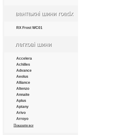
Apollo
Aptany
вантажні шини roadx
Armforce
Armstrong
Atlander
RX Frost WC01
Aufine
Austone
легкові шини
Autogrip
Barum
Benton
Accelera
Bestrich
Achilles
BFGoodrich
Advance
Blacklion
Aeolus
Bontyre
Alliance
Boto
Altenzo
Bridgestone
Annaite
Cachland
Aplus
Carleo
Aptany
Changfeng
Arivo
Comforser
Arroyo
Compasal
Atlander
Показати все
Constancy
Atlas