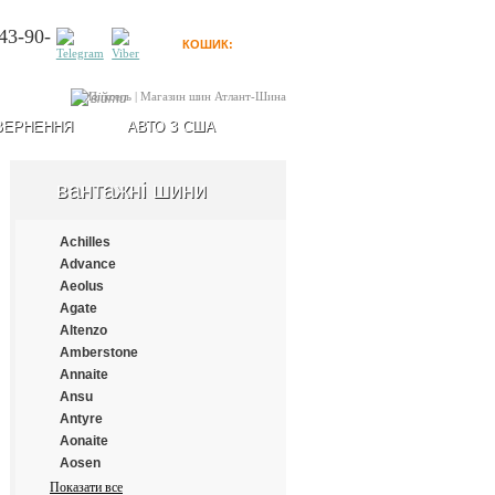
43-90-
КОШИК:
0
товарів
Увійти
ВЕРНЕННЯ
АВТО З США
вантажні шини
Achilles
Advance
Aeolus
Agate
Altenzo
Amberstone
Annaite
Ansu
Antyre
Aonaite
Aosen
Aplus
Показати все