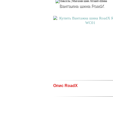
Вантажна шина RoadX
Опис RoadX