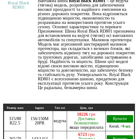
Вантажна шина
Royal Black RD801
– це ведуча
(тягова) модель, розроблена для забезпечення
високої прохідності та надійного зчеплення на
різних дорожніх покриттях. Вона відрізняється
підвищеною міцністю, економічністю та
розрахована на використання протягом усього
сезону. Основні характеристики та переваги
Призначення: Шина Royal Black RD801 призначена
для встановлення на ведучі (тягові) осі вантажних
автомобілів та спецтехніки. Малюнок протектора:
Модель має агресивний шестирядний малюнок
протектора, що складається з великих блоків, які
забезпечують відмінну тягу на дорожніх покриттях
та ґрунтових дорогах, запобігаючи застряванню в
бруді. Надійність та міцність: Шини цієї моделі
відомі своєю високою якістю, підвищеною
міцністю та довговічністю, що забезпечує безпеку
та стабільність руху. Універсальність: Royal Black
RD801 є всесезонною шиною, придатною для
експлуатації протягом усього року. Конструкція:
Це радіальна, безкамерна шина.
Размір шин
Індекс
Тип осі
Ціна, грн
10226
грн
315/80
156/150M
Доставка
Купити
ведуча
R22.5
20PR
безкоштовно
Китай
,
>8 шт.
якщо передоплата
6723
грн
265/70
143/141J
Доставка
Купити