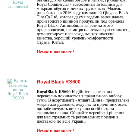
резина для микроавтобусов и легких грузовиков.
Royal Commercial - всесезонные автошины для
микроавтобусов и легких грузовиков. Модель
разработана в 2016 году компанией Qingdao Black
Tire Co.Ltd, которая двумя годами ранее начала
производство шинной продукции под брендом
Royal Black. Автомобильная резина этого
производителя, несмотря на невысокую стоимость,
демонстрирует превосходные технические
качества, хороший уровень комфортности.
Страна: Китай.
Немає в наявності!
Royal Black RS600
RoyalBlack RS600
Надійність вантажних
перевезень починається з правильного вибору
гуми. В асортименті «Атлант Шина» представлені
моделі для рульових, ведучих та причіпних осей,
що забезпечують високу зносостійкість та
економію палива. Обирайте перевірені рішення
для магістральних та регіональних поїздок з
доставкою по всій Україні.
Немає в наявності!