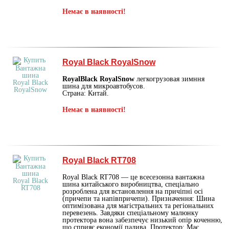
Немає в наявності!
Royal Black RoyalSnow
RoyalBlack RoyalSnow
легкогрузовая зимння
шина для микроавтобусов.
Страна: Китай.
Немає в наявності!
Royal Black RT708
Royal Black RT708 — це всесезонна вантажна
шина китайського виробництва, спеціально
розроблена для встановлення на причіпні осі
(причепи та напівпричепи). Призначення: Шина
оптимізована для магістральних та регіональних
перевезень. Завдяки спеціальному малюнку
протектора вона забезпечує низький опір коченню,
що сприяє економії палива. Протектор: Має