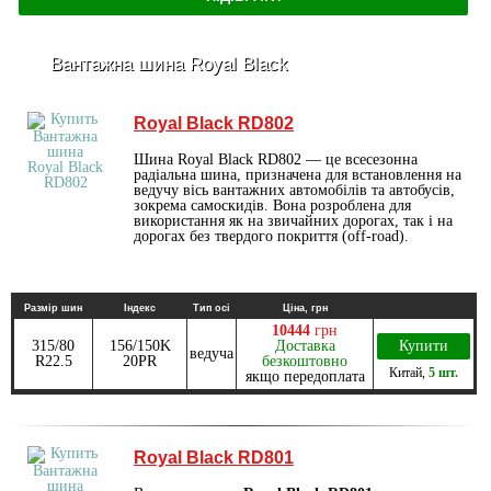
Вантажна шина Royal Black
Royal Black RD802
Шина Royal Black RD802 — це всесезонна
радіальна шина, призначена для встановлення на
ведучу вісь вантажних автомобілів та автобусів,
зокрема самоскидів. Вона розроблена для
використання як на звичайних дорогах, так і на
дорогах без твердого покриття (off-road).
Размір шин
Індекс
Тип осі
Ціна, грн
10444
грн
315/80
156/150K
Доставка
Купити
ведуча
R22.5
20PR
безкоштовно
Китай
,
5 шт.
якщо передоплата
Royal Black RD801