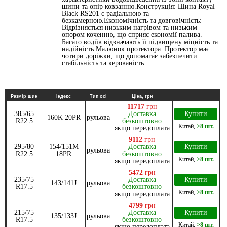
шини та опір ковзанню.Конструкція: Шина Royal
Black RS201 є радіальною та
безкамерною.Економічність та довговічність:
Відрізняється низьким нагрівом та низьким
опором коченню, що сприяє економії палива.
Багато водіїв відзначають її підвищену міцність та
надійність.Малюнок протектора: Протектор має
чотири доріжки, що допомагає забезпечити
стабільність та керованість.
Размір шин
Індекс
Тип осі
Ціна, грн
11717
грн
385/65
Доставка
Купити
160K 20PR
рульова
R22.5
безкоштовно
Китай
,
>8 шт.
якщо передоплата
9112
грн
295/80
154/151M
Доставка
Купити
рульова
R22.5
18PR
безкоштовно
Китай
,
>8 шт.
якщо передоплата
5472
грн
235/75
Доставка
Купити
143/141J
рульова
R17.5
безкоштовно
Китай
,
>8 шт.
якщо передоплата
4799
грн
215/75
Доставка
Купити
135/133J
рульова
R17.5
безкоштовно
Китай
,
>8 шт.
якщо передоплата