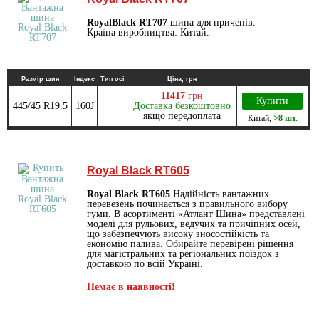
RoyalBlack RT707
шина для причепів.
Країна виробництва: Китай.
Размір шин
Індекс
Тип осі
Ціна, грн
11417
грн
Купити
445/45 R19.5
160J
Доставка безкоштовно
якщо передоплата
Китай
,
>8 шт.
Royal Black RT605
Royal Black RT605
Надійність вантажних
перевезень починається з правильного вибору
гуми. В асортименті «Атлант Шина» представлені
моделі для рульових, ведучих та причіпних осей,
що забезпечують високу зносостійкість та
економію палива. Обирайте перевірені рішення
для магістральних та регіональних поїздок з
доставкою по всій Україні.
Немає в наявності!