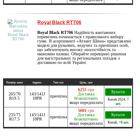
Royal Black RT706
Royal Black RT706
Надійність вантажних
перевезень починається з правильного вибору
гуми. В асортименті «Атлант Шина» представлені
моделі для рульових, ведучих та причіпних осей,
що забезпечують високу зносостійкість та
економію палива. Обирайте перевірені рішення
для магістральних та регіональних поїздок з
доставкою по всій Україні.
Размір шин
Індекс
Тип осі
Ціна, грн
6255
грн
Купити
265/70
143/141J
Доставка
причіпна
R19.5
18PR
безкоштовно
Китай
2024
,
7
якщо передоплата
шт.
5601
грн
235/75
143/141J
Доставка
Купити
причіпна
R17.5
18PR
безкоштовно
Китай
,
>8 шт.
якщо передоплата