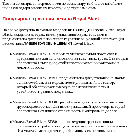
Тысячи автопарков и перевозчиков по всему миру выбирают китайские
шины благодаря высокому качеству и доступным ценам.
Популярная
грузовая резина Royal Black
На рынке доступно несколько моделей
автошин для грузовиков
Royal
Black, каждая из которых имеет уникальные характеристики и
предназначена для различных типов грузовиков и условий эксплуатации.
Рассмотрим
лучшие
грузовые шины от
Royal Black:
●
Модель Royal Black RT706 имеет универсальный протектор и
предназначена для использования на всех типах грузо. Эта модель
обеспечивает высокую устойчивость и хороший контроль на
мокрых дорогах.
●
Модель Royal Black RS600 предназначена для установки на любые
оси автомобиля. Эта модель имеет уникальный протектор,
который обеспечивает высокую производительность и
устойчивость разных покрытиях.
●
Модель Royal Black RD801 разработана для грузовиков с высокой
грузоподъемностью. Она имеет уникальный протектор, который
обеспечивает отличную стабильность и контроль на дороге.
●
Модель Royal Black RD801 — это ведущие грузовые шины,
специально разработанные для эксплуатации в сложных условиях.
Эта модель имеет протектор с большим количеством пазов,