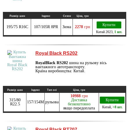
Размір шин
Індекс
Сезон
Ціна, грн
Купити
195/75 R16C
107/105R 8PR
Зима
2278
грн
Китай
2023
,
1 шт.
Royal Black RS202
RoyalBlack RS202
шина на рульову вісь
вантажного автотранспорту.
Країна виробництва: Китай.
Размір шин
Індекс
Тип осі
Ціна, грн
10988
грн
315/80
Доставка
Купити
157/154M
рульова
R22.5
безкоштовно
Китай
,
>8 шт.
якщо передоплата
Royal Black RT707