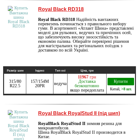
Royal Black RD318
Royal Black RD318
Надійність вантажних
перевезень починається з правильного вибору
гуми. В асортименті «Атлант Шина» представлені
моделі для рульових, ведучих та причіпних осей,
що забезпечують високу зносостійкість та
економію палива. Обирайте перевірені рішення
для магістральних та регіональних поїздок з
доставкою по всій Україні.
Размір шин
Індекс
Тип осі
Ціна, грн
11967
грн
315/80
157/154M
Доставка
Купити
ведуча
R22.5
20PR
безкоштовно
Китай
,
>8 шт.
якщо передоплата
Royal Black RoyalStud II (під шип)
RoyalBlack RoyalStud II
зимняя резина для
микроавтобусов.
Шина RoyalBlack RoyalStud II производится в
Китае.