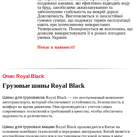
поздовжні канавки, які ефективно відводять воду
та бруд, запобігаючи акваплануванню та
забезпечуючи стабільність на мокрій дорозі.
Довговічність: Виготовляється зі зносостійкої
гумової суміші, що подовжує термін експлуатації
навіть при інтенсивному використанні.
Універсальність: Позиціонується як всесезонна, що
дозволяє використовувати її в різних погодних
умовах України.
Немає в наявності!
Опис Royal Black
Г
рузовые шины Royal Black
Шины для грузовиков
Royal Black — это неотъемлемый компонент
автотранспорта, который обеспечивает устойчивость, безопасность и
комфорт во время движения. Они производятся с учетом самых
современных технологий и требований к качеству, чтобы обеспечить
надежность и долговечность.
Шины для грузовых машин
Royal Black производятся в Китае на
основани новейших технологий и передовых материалов. Китай является
крупнейшим производителем и поставщиком грузовой резины в мире.