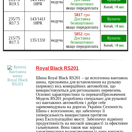
ведуча
R19.5
18PR
безкоштовно
Китай
,
>8 шт.
якщо передоплата
5817
грн
235/75
143/141J
Доставка
Купити
ведуча
R17.5
18PR
безкоштовно
Китай
,
>8 шт.
якщо передоплата
5052
грн
215/75
Доставка
Купити
135/133J
ведуча
R17.5
безкоштовно
Китай
,
>8 шт.
якщо передоплата
Royal Black RS201
Шина Royal Black RS201 – це всесезонна вантажна
шина, призначена для встановлення на рульову
(кермову) вісь комерційних автомобілів, що
використовуються для регіональних перевезень.
Основні характеристики та перевагиПризначення:
Модель RS201 розроблена спеціально для рульової
осі вантажних автомобілів і добре себе
зарекомендувала на дорогах України.Сезонність:
Шина є всесезонною, що забезпечує її
універсальність використання протягом
року.Експлуатаційні якості: Забезпечує відмінну
продуктивність на високій швидкості та ефективне
гальмування. Вона також має хороші
характеристики водовідведення із зони контакту