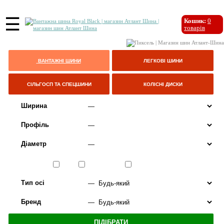
☰
Кошик:
0
товарів
ВАНТАЖНІ ШИНИ
ЛЕГКОВІ ШИНИ
СІЛЬГОСП ТА СПЕЦШИНИ
КОЛІСНІ ДИСКИ
Ширина
Профіль
Діаметр
Сезон
ЛІТО
ВСЕСЕЗОННІ
ЗИМА
Тип осі
Бренд