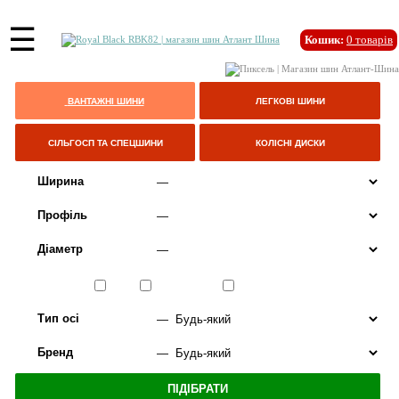
☰
Кошик:
0
товарів
ВАНТАЖНІ ШИНИ
ЛЕГКОВІ ШИНИ
СІЛЬГОСП ТА СПЕЦШИНИ
КОЛІСНІ ДИСКИ
Ширина
Профіль
Діаметр
Сезон
ЛІТО
ВСЕСЕЗОННІ
ЗИМА
Тип осі
Бренд