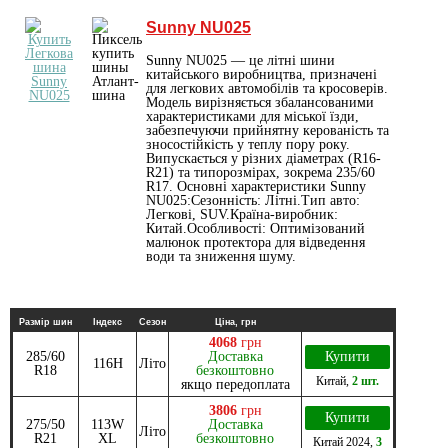
Sunny NU025
Sunny NU025 — це літні шини
китайського виробництва, призначені
для легкових автомобілів та кросоверів.
Модель вирізняється збалансованими
характеристиками для міської їзди,
забезпечуючи прийнятну керованість та
зносостійкість у теплу пору року.
Випускається у різних діаметрах (R16-
R21) та типорозмірах, зокрема 235/60
R17. Основні характеристики Sunny
NU025:Сезонність: Літні.Тип авто:
Легкові, SUV.Країна-виробник:
Китай.Особливості: Оптимізований
малюнок протектора для відведення
води та зниження шуму.
Размір шин
Індекс
Сезон
Ціна, грн
4068
грн
285/60
Доставка
Купити
116H
Літо
R18
безкоштовно
Китай
,
2 шт.
якщо передоплата
3806
грн
Купити
275/50
113W
Доставка
Літо
R21
XL
безкоштовно
Китай
2024
,
3