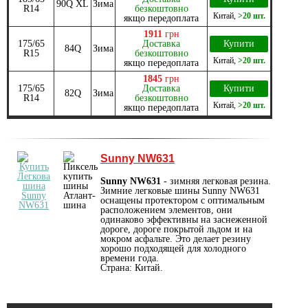
90Q XL
Зима
R14
безкоштовно
Китай
,
>20 шт.
якщо передоплата
1911
грн
175/65
Доставка
Купити
84Q
Зима
R15
безкоштовно
Китай
,
>20 шт.
якщо передоплата
1845
грн
175/65
Доставка
Купити
82Q
Зима
R14
безкоштовно
Китай
,
>20 шт.
якщо передоплата
Sunny NW631
Sunny NW631
- зимняя легковая резина.
Зимние легковые шины Sunny NW631
оснащены протектором с оптимальным
расположением элементов, они
одинаково эффективны на заснеженной
дороге, дороге покрытой льдом и на
мокром асфальте. Это делает резину
хорошо подходящей для холодного
времени года.
Страна: Китай.