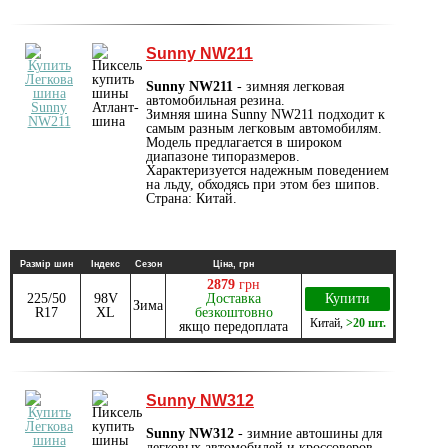
Sunny NW211
Sunny NW211
- зимняя легковая
автомобильная резина.
Зимняя шина Sunny NW211 подходит к
самым разным легковым автомобилям.
Модель предлагается в широком
диапазоне типоразмеров.
Характеризуется надежным поведением
на льду, обходясь при этом без шипов.
Страна: Китай.
Размір шин
Індекс
Сезон
Ціна, грн
2879
грн
225/50
98V
Доставка
Купити
Зима
R17
XL
безкоштовно
Китай
,
>20 шт.
якщо передоплата
Sunny NW312
Sunny NW312
- зимние автошины для
легковых автомобилей и кроссоверов.