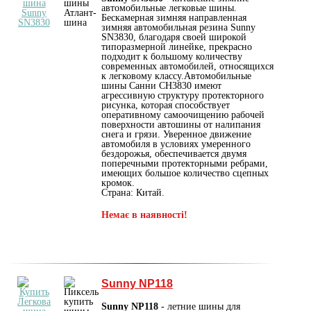
автомобильные легковые шины.
Бескамерная зимняя направленная
зимняя автомобильная резина Sunny
SN3830, благодаря своей широкой
типоразмерной линейке, прекрасно
подходит к большому количеству
современных автомобилей, относящихся
к легковому классу.Автомобильные
шины Санни СН3830 имеют
агрессивную структуру протекторного
рисунка, которая способствует
оперативному самоочищению рабочей
поверхности автошины от налипания
снега и грязи. Уверенное движение
автомобиля в условиях умеренного
бездорожья, обеспечивается двумя
поперечными протекторными ребрами,
имеющих большое количество сцепных
кромок.
Страна: Китай.
Немає в наявності!
Sunny NP118
Sunny NP118
- летние шины для