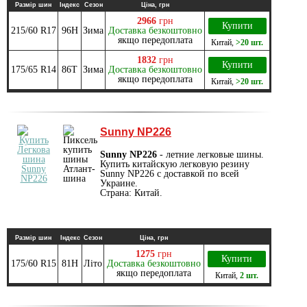
Размір шин
Індекс
Сезон
Ціна, грн
2966
грн
Купити
215/60 R17
96H
Зима
Доставка безкоштовно
якщо передоплата
Китай
,
>20 шт.
1832
грн
Купити
175/65 R14
86T
Зима
Доставка безкоштовно
якщо передоплата
Китай
,
>20 шт.
Sunny NP226
Sunny NP226
- летние легковые шины.
Купить китайскую легковую резину
Sunny NP226 с доставкой по всей
Украине.
Страна: Китай.
Размір шин
Індекс
Сезон
Ціна, грн
1275
грн
Купити
175/60 R15
81H
Літо
Доставка безкоштовно
якщо передоплата
Китай
,
2 шт.