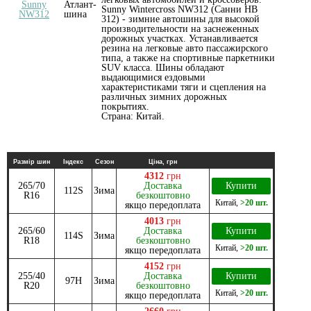
Sunny Wintercross NW312 (Санни НВ
312) - зимние автошины для высокой
производительности на заснеженных
дорожных участках. Устанавливается
резина на легковые авто пассажирского
типа, а также на спортивные паркетники
SUV класса. Шины обладают
выдающимися ездовыми
характеристиками тяги и сцепления на
различных зимних дорожных
покрытиях.
Страна: Китай.
Размір шин
Індекс
Сезон
Ціна, грн
4312
грн
265/70
Доставка
Купити
112S
Зима
R16
безкоштовно
Китай
,
>20 шт.
якщо передоплата
4013
грн
265/60
Доставка
Купити
114S
Зима
R18
безкоштовно
Китай
,
>20 шт.
якщо передоплата
4152
грн
255/40
Доставка
Купити
97H
Зима
R20
безкоштовно
Китай
,
>20 шт.
якщо передоплата