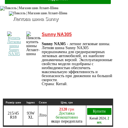
Легкова шина Sunny
Sunny NA305
Sunny NA305
- летние легковые шины.
Летняя шина Sunny NA305
предназначена для среднеразмерных
легковых автомобилей, их наиболее
динамичных версий. Эксплуатационные
свойства модели подобраны с
необходимостью обеспечить
максимальную эффективность и
безопасность при движении на большой
скорости.
Страна: Китай.
Размір шин
Індекс
Сезон
Ціна, грн
2120
грн
Купити
215/45
93W
Доставка
Літо
R18
XL
безкоштовно
Китай
2024
,
2
якщо передоплата
шт.