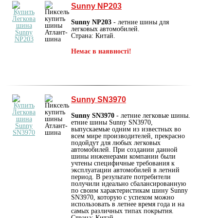
Sunny NP203
Sunny NP203
- летние шины для
легковых автомобилей.
Страна: Китай.
Немає в наявності!
Sunny SN3970
Sunny SN3970
- летние легковые шины.
етние шины Sunny SN3970,
выпускаемые одним из известных во
всем мире производителей, прекрасно
подойдут для любых легковых
автомобилей. При создании данной
шины инженерами компании были
учтены специфичные требования к
эксплуатации автомобилей в летний
период. В результате потребители
получили идеально сбалансированную
по своим характеристикам шину Sunny
SN3970, которую с успехом можно
использовать в летнее время года и на
самых различных типах покрытия.
Страна: Китай.