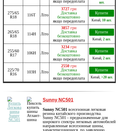
якщо передоплата
шт.
3727
грн
275/65
Доставка
Купити
116T
Літо
R18
безкоштовно
Китай
,
10 шт.
якщо передоплата
3857
грн
265/65
Доставка
Купити
114H
Літо
R18
безкоштовно
Китай
,
2 шт.
якщо передоплата
3234
грн
255/60
Доставка
Купити
106H
Літо
R17
безкоштовно
Китай
,
2 шт.
якщо передоплата
2550
грн
225/70
Доставка
Купити
103H
Літо
R16
безкоштовно
Китай
,
>20 шт.
якщо передоплата
Sunny NC501
Sunny NC501
всесезонная легковая
резина китайского производства.
Sunny NC501 - предназначенные для
широкого спектра легковых автомобилей
направленные всесезонные шины,
характеризующиеся, по заявлению