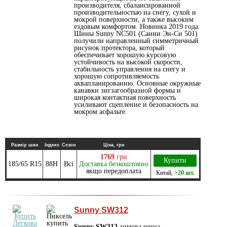
производителя, сбалансированной
производительностью на снегу, сухой и
мокрой поверхности, а также высоким
ездовым комфортом. Новинка 2019 года.
Шины Sunny NC501 (Санни Эн-Си 501)
получили направленный симметричный
рисунок протектора, который
обеспечивает хорошую курсовую
устойчивость на высокой скорости,
стабильность управления на снегу и
хорошую сопротивляемость
аквапланированию. Основные окружные
канавки зигзагообразной формы и
широкая контактная поверхность
усиливают сцепление и безопасность на
мокром асфальте.
Размір шин
Індекс
Сезон
Ціна, грн
1769
грн
Купити
185/65 R15
88H
Всі
Доставка безкоштовно
якщо передоплата
Китай
,
>20 шт.
Sunny SW312
Sunny SW312
зимова шина.