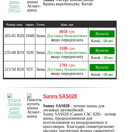
Країна виробництва: Китай.
Размір шин
Індекс
Сезон
Ціна, грн
4858
грн
Купити
265/45 R20
104H
Зима
Доставка безкоштовно
якщо передоплата
Китай
,
>20 шт.
3180
грн
Купити
235/40 R19
92H
Зима
Доставка безкоштовно
якщо передоплата
Китай
,
>20 шт.
2701
грн
Купити
215/50 R18
92T
Зима
Доставка безкоштовно
якщо передоплата
Китай
,
>20 шт.
Sunny SAS028
Sunny SAS028
- летние шины для
легковых автомобилей.
Sunny SAS028 (Санни САС 028) - летняя
шина, предназначенная для
использования на внедорожниках и
кроссоверах. Благодаря симметричному
рисунку протектора резина гарантирует