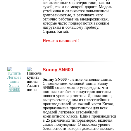
великолепные характеристики, как на
сухой, так и на мокрой дороге. Модель
устойчива и отличается повышенной
долговечностью, в результате чего
отлично работает на внедорожниках,
которые часто подвергаются высоким
нагрузкам и большому пробегу.
Страна: Китай.
Немає в наявності!
Sunny SN600
Sunny SN600
- летние легковые шины.
С появлением легковой шины Sunny
SN600 смело можно утверждать, что
шинная китайская индустрия достигла
нового уровня развития. Данная шина,
выпускаемая одним из известнейших
производителей из южной части Китая,
предназначена практически для всех
моделей легковых автомобилей
компактного класса. Шина производится
в 25 различных типоразмерах, включая
самые популярные. О высоком уровне
безопасности говорят довольно высокие