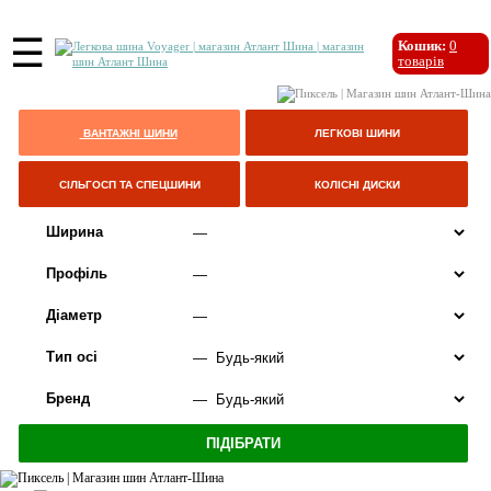
☰
Кошик:
0
товарів
ВАНТАЖНІ ШИНИ
ЛЕГКОВІ ШИНИ
СІЛЬГОСП ТА СПЕЦШИНИ
КОЛІСНІ ДИСКИ
Ширина
Профіль
Діаметр
Тип осі
Бренд