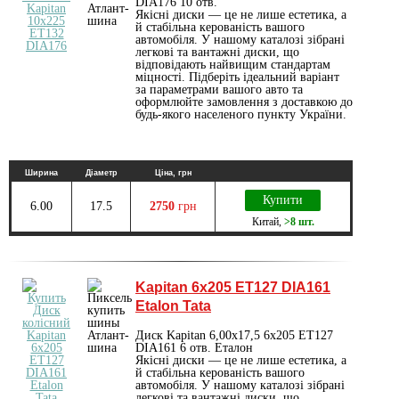
DIA176 10 отв.
Якісні диски — це не лише естетика, а
й стабільна керованість вашого
автомобіля. У нашому каталозі зібрані
легкові та вантажні диски, що
відповідають найвищим стандартам
міцності. Підберіть ідеальний варіант
за параметрами вашого авто та
оформлюйте замовлення з доставкою до
будь-якого населеного пункту України.
Ширина
Діаметр
Ціна, грн
Купити
6.00
17.5
2750
грн
Китай
,
>8 шт.
Kapitan 6х205 ET127 DIA161
Etalon Tata
Диск Kapitan 6,00х17,5 6x205 ET127
DIA161 6 отв. Еталон
Якісні диски — це не лише естетика, а
й стабільна керованість вашого
автомобіля. У нашому каталозі зібрані
легкові та вантажні диски, що