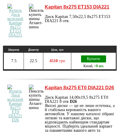
Kapitan 8x275 ET153 DIA221
Диск Kapitan 7,50x22,5 8x275 ET153
DIA221 8 отв.
Ширина
Діаметр
Ціна, грн
Купити
7.5
22.5
4510
грн
Китай
,
>8 шт.
Kapitan 8x275 ET0 DIA221 D26
Диск Kapitan 14,00x19,5 8x275 ET0
DIA221 8 отв
D26
Якісні диски — це не лише естетика, а
й стабільна керованість вашого
автомобіля. У нашому каталозі зібрані
легкові та вантажні диски, що
відповідають найвищим стандартам
міцності. Підберіть ідеальний варіант
за параметрами вашого авто та