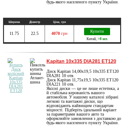
будь-якого населеного пункту України.
Ширина
Діаметр
Ціна, грн
Купити
11.75
22.5
4070
грн
Китай
,
>8 шт.
Kapitan 10x335 DIA281 ET120
Диск Kapitan 14,00х19,5 10x335 ET120
DIA281 10 отв.
Диск Kapitan 11,75x19,5 10x335 ET120
DIA221 10 отв.
Якісні диски — це не лише естетика, а
й стабільна керованість вашого
автомобіля. У нашому каталозі зібрані
легкові та вантажні диски, що
відповідають найвищим стандартам
міцності. Підберіть ідеальний варіант
за параметрами вашого авто та
оформлюйте замовлення з доставкою до
будь-якого населеного пункту України.