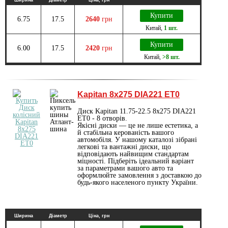
Купити
6.75
17.5
2640
грн
Китай
,
1 шт.
Купити
6.00
17.5
2420
грн
Китай
,
>8 шт.
Kapitan 8x275 DIA221 ET0
Диск Kapitan 11.75-22.5 8x275 DIA221
ET0 - 8 отворів.
Якісні диски — це не лише естетика, а
й стабільна керованість вашого
автомобіля. У нашому каталозі зібрані
легкові та вантажні диски, що
відповідають найвищим стандартам
міцності. Підберіть ідеальний варіант
за параметрами вашого авто та
оформлюйте замовлення з доставкою до
будь-якого населеного пункту України.
Ширина
Діаметр
Ціна, грн