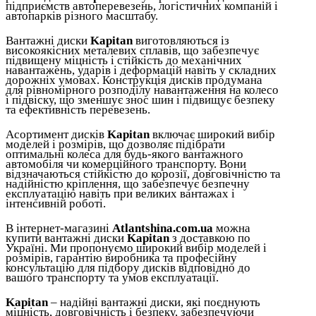
підприємств автоперевезень, логістичних компаній і
автопарків різного масштабу.
Вантажні диски
Kapitan
виготовляються із
високоякісних металевих сплавів, що забезпечує
підвищену міцність і стійкість до механічних
навантажень, ударів і деформацій навіть у складних
дорожніх умовах. Конструкція дисків продумана
для рівномірного розподілу навантаження на колесо
і підвіску, що зменшує знос шин і підвищує безпеку
та ефективність перевезень.
Асортимент дисків
Kapitan
включає широкий вибір
моделей і розмірів, що дозволяє підібрати
оптимальні колеса для будь-якого вантажного
автомобіля чи комерційного транспорту. Вони
відзначаються стійкістю до корозії, довговічністю та
надійністю кріплення, що забезпечує безпечну
експлуатацію навіть при великих вантажах і
інтенсивній роботі.
В інтернет-магазині
Atlantshina.com.ua
можна
купити вантажні диски
Kapitan
з доставкою по
Україні. Ми пропонуємо широкий вибір моделей і
розмірів, гарантію виробника та професійну
консультацію для підбору дисків відповідно до
вашого транспорту та умов експлуатації.
Kapitan
– надійні вантажні диски, які поєднують
міцність, довговічність і безпеку, забезпечуючи