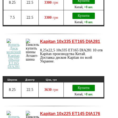
Купити
8.25
22.5
3300
грн
Китай
,
>8 шт.
Купити
7.5
22.5
3300
грн
Китай
,
>8 шт.
Kapitan 10х335 ET165 DIA281
8,25х22,5 10х335 ET165 DIA281 10 отв
Kapitan производства Китай.
Доставка дисков Kapitan по всей
Украине.
Ширина
Діаметр
Ціна, грн
Купити
8.25
22.5
3630
грн
Китай
,
>8 шт.
Kapitan 10x225 ET145 DIA176