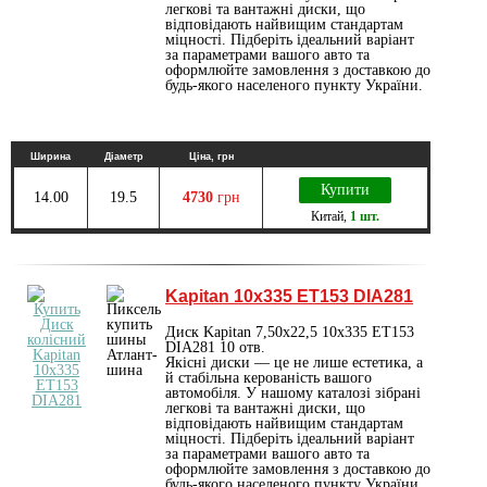
легкові та вантажні диски, що
відповідають найвищим стандартам
міцності. Підберіть ідеальний варіант
за параметрами вашого авто та
оформлюйте замовлення з доставкою до
будь-якого населеного пункту України.
Ширина
Діаметр
Ціна, грн
Купити
14.00
19.5
4730
грн
Китай
,
1 шт.
Kapitan 10х335 ET153 DIA281
Диск Kapitan 7,50х22,5 10х335 ET153
DIA281 10 отв.
Якісні диски — це не лише естетика, а
й стабільна керованість вашого
автомобіля. У нашому каталозі зібрані
легкові та вантажні диски, що
відповідають найвищим стандартам
міцності. Підберіть ідеальний варіант
за параметрами вашого авто та
оформлюйте замовлення з доставкою до
будь-якого населеного пункту України.