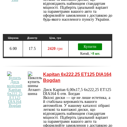
відповідають найвищим стандартам
міцності. Підберіть ідеальний варіант
за параметрами вашого авто та
оформлюйте замовлення з доставкою до
будь-якого населеного пункту України.
Ширина
Діаметр
Ціна, грн
Купити
6.00
17.5
2420
грн
Китай
,
>8 шт.
Kapitan 6x222.25 ET125 DIA164
Bogdan
Диск Kapitan 6,00х17,5 6x222,25 ET125
DIA164 6 отв. Богдан
Якісні диски — це не лише естетика, а
й стабільна керованість вашого
автомобіля. У нашому каталозі зібрані
легкові та вантажні диски, що
відповідають найвищим стандартам
міцності. Підберіть ідеальний варіант
за параметрами вашого авто та
оформлюйте замовлення з доставкою до