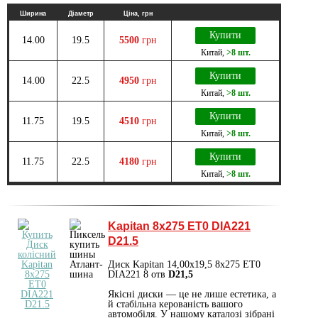
Ширина
Діаметр
Ціна, грн
Купити
14.00
19.5
5500
грн
Китай
,
>8 шт.
Купити
14.00
22.5
4950
грн
Китай
,
>8 шт.
Купити
11.75
19.5
4510
грн
Китай
,
>8 шт.
Купити
11.75
22.5
4180
грн
Китай
,
>8 шт.
Kapitan 8x275 ET0 DIA221
D21.5
Диск Kapitan 14,00x19,5 8x275 ET0
DIA221 8 отв
D21,5
Якісні диски — це не лише естетика, а
й стабільна керованість вашого
автомобіля. У нашому каталозі зібрані