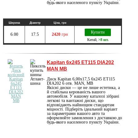
будь-якого населеного пункту України.
Ширина
Діаметр
Ціна, грн
Купити
6.00
17.5
2420
грн
Китай
,
>8 шт.
Kapitan 6x245 ET115 DIA202
MAN MB
Диск Kapitan 6,00х17,5 6x245 ET115
DIA202 6 отв. MAN, MB
Якісні диски — це не лише естетика, а
й стабільна керованість вашого
автомобіля. У нашому каталозі зібрані
легкові та вантажні диски, що
відповідають найвищим стандартам
міцності. Підберіть ідеальний варіант
за параметрами вашого авто та
оформлюйте замовлення з доставкою до
будь-якого населеного пункту України.