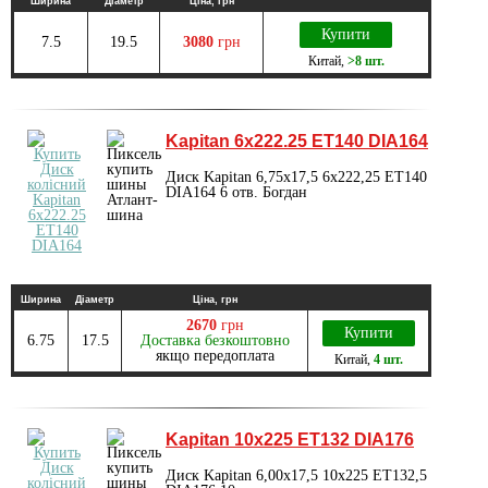
Ширина
Діаметр
Ціна, грн
Купити
7.5
19.5
3080
грн
Китай
,
>8 шт.
Kapitan 6x222.25 ET140 DIA164
Диск Kapitan 6,75x17,5 6x222,25 ET140
DIA164 6 отв. Богдан
Ширина
Діаметр
Ціна, грн
2670
грн
Купити
6.75
17.5
Доставка безкоштовно
якщо передоплата
Китай
,
4 шт.
Kapitan 10x225 ET132 DIA176
Диск Kapitan 6,00х17,5 10x225 ET132,5