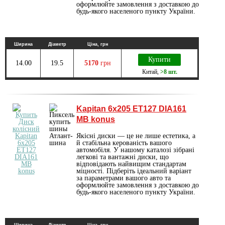
оформлюйте замовлення з доставкою до
будь-якого населеного пункту України.
Ширина
Діаметр
Ціна, грн
Купити
14.00
19.5
5170
грн
Китай
,
>8 шт.
Kapitan 6х205 ET127 DIA161
MB konus
Якісні диски — це не лише естетика, а
й стабільна керованість вашого
автомобіля. У нашому каталозі зібрані
легкові та вантажні диски, що
відповідають найвищим стандартам
міцності. Підберіть ідеальний варіант
за параметрами вашого авто та
оформлюйте замовлення з доставкою до
будь-якого населеного пункту України.
Ширина
Діаметр
Ціна, грн