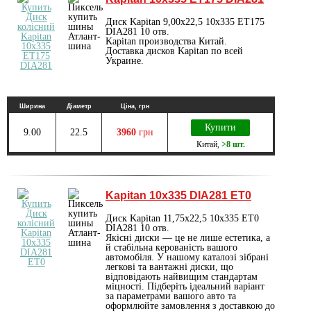
Диск Kapitan 9,00х22,5 10x335 ET175
DIA281 10 отв.
Kapitan производства Китай.
Доставка дисков Kapitan по всей
Украине.
Ширина
Діаметр
Ціна, грн
Купити
9.00
22.5
3960
грн
Китай
,
>8 шт.
Kapitan 10x335 DIA281 ET0
Диск Kapitan 11,75х22,5 10x335 ET0
DIA281 10 отв.
Якісні диски — це не лише естетика, а
й стабільна керованість вашого
автомобіля. У нашому каталозі зібрані
легкові та вантажні диски, що
відповідають найвищим стандартам
міцності. Підберіть ідеальний варіант
за параметрами вашого авто та
оформлюйте замовлення з доставкою до