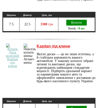
Ширина
Діаметр
Ціна, грн
Купити
7.5
22.5
3300
грн
Китай
,
>8 шт.
Kapitan під клини
Якісні диски — це не лише естетика, а
й стабільна керованість вашого
автомобіля. У нашому каталозі зібрані
легкові та вантажні диски, що
відповідають найвищим стандартам
міцності. Підберіть ідеальний варіант
за параметрами вашого авто та
оформлюйте замовлення з доставкою до
будь-якого населеного пункту України.
Ширина
Діаметр
Ціна, грн