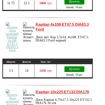
Купити
11.75
22.5
5060
грн
Китай
,
>8 шт.
Kapitan 4x108 ET47.5 DIA63.3
Ford
Диск мет. Kap 5,5x14; 4x108; ET47,5;
DIA63,3 Ford чорний
Ширина
Діаметр
Ціна, грн
Купити
5.5
14
1430
грн
Китай
,
>8 шт.
Kapitan 10х225 ET132 DIA176
Диск Kapitan 6,75х17,5 10х225 ET132,5
DIA176 10 отв