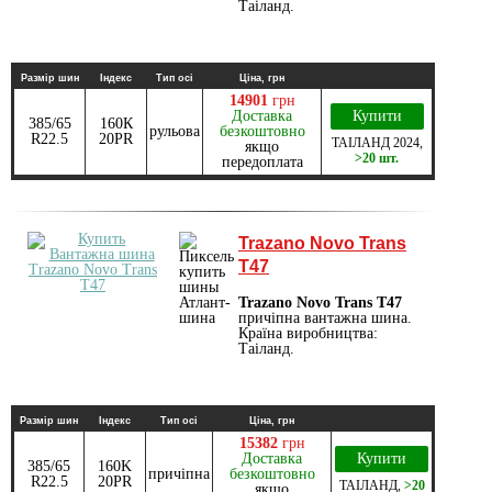
Таіланд.
Размір шин
Індекс
Тип осі
Ціна, грн
14901
грн
Доставка
Купити
385/65
160К
рульова
безкоштовно
R22.5
20PR
ТАІЛАНД
2024
,
якщо
>20 шт.
передоплата
Trazano Novo Trans
T47
Trazano Novo Trans T47
причіпна вантажна шина.
Країна виробництва:
Таіланд.
Размір шин
Індекс
Тип осі
Ціна, грн
15382
грн
Доставка
Купити
385/65
160K
причіпна
безкоштовно
R22.5
20PR
ТАІЛАНД
,
>20
якщо