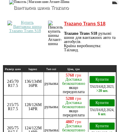
Вантажна шина Trazano
Trazano Trans S18
Trazano Trans S18
рульові
шини для вантажних авто та
автобусів.
Країна виробництва:
Таіланд.
Размір шин
Індекс
Тип осі
Ціна, грн
5768
грн
Доставка
Купити
245/70
136/134M
рульова
безкоштовно
R17.5
16PR
ТАІЛАНД
2023
,
якщо
>20 шт.
передоплата
5288
грн
Доставка
Купити
215/75
128/126M
рульова
безкоштовно
R17.5
14PR
ТАІЛАНД
2024
,
якщо
6 шт.
передоплата
4807
грн
Доставка
Купити
205/75
124/122M
рульова
безкоштовно