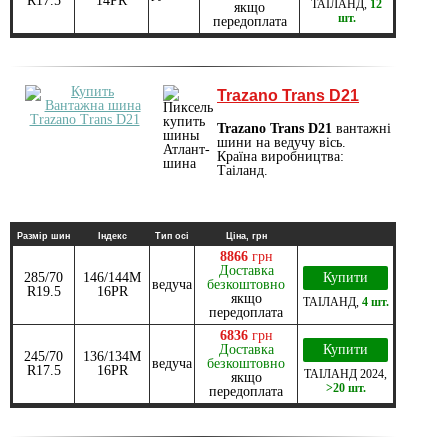
R17.5
14PR
ТАІЛАНД
,
12
якщо
шт.
передоплата
Trazano Trans D21
Trazano Trans D21
вантажні
шини на ведучу вісь.
Країна виробництва:
Таіланд.
Размір шин
Індекс
Тип осі
Ціна, грн
8866
грн
Доставка
285/70
146/144M
Купити
ведуча
безкоштовно
R19.5
16PR
якщо
ТАІЛАНД
,
4 шт.
передоплата
6836
грн
Доставка
Купити
245/70
136/134M
ведуча
безкоштовно
R17.5
16PR
ТАІЛАНД
2024
,
якщо
>20 шт.
передоплата