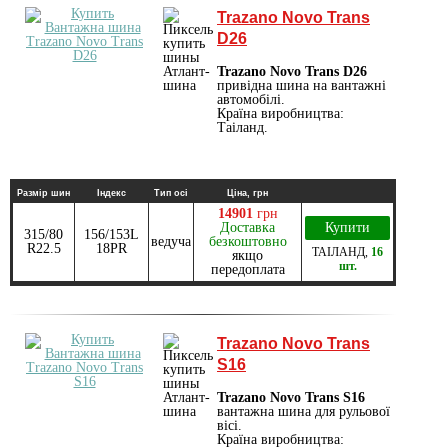
Trazano Novo Trans
D26
Trazano Novo Trans D26
привідна шина на вантажні
автомобілі.
Країна виробництва:
Таіланд.
Размір шин
Індекс
Тип осі
Ціна, грн
14901
грн
Доставка
Купити
315/80
156/153L
ведуча
безкоштовно
R22.5
18PR
ТАІЛАНД
,
16
якщо
шт.
передоплата
Trazano Novo Trans
S16
Trazano Novo Trans S16
вантажна шина для рульової
вісі.
Країна виробництва: