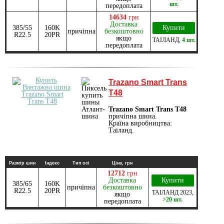
шт.
передоплата
14634
грн
Доставка
385/55
160K
Купити
причіпна
безкоштовно
R22.5
20PR
якщо
ТАІЛАНД
,
4 шт.
передоплата
Trazano Smart Trans
T48
Trazano Smart Trans T48
причіпна шина.
Країна виробництва:
Таіланд.
Размір шин
Індекс
Тип осі
Ціна, грн
12712
грн
Доставка
Купити
385/65
160K
причіпна
безкоштовно
R22.5
20PR
ТАІЛАНД
2023
,
якщо
>20 шт.
передоплата