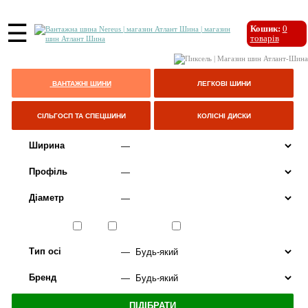
☰
Кошик:
0
товарів
ВАНТАЖНІ ШИНИ
ЛЕГКОВІ ШИНИ
СІЛЬГОСП ТА СПЕЦШИНИ
КОЛІСНІ ДИСКИ
Ширина
Профіль
Діаметр
Сезон
ЛІТО
ВСЕСЕЗОННІ
ЗИМА
Тип осі
Бренд