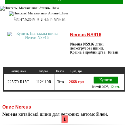
Вантажна шина Nereus
Nereus NS916
Nereus NS916
літні
легкогрузові шини.
Країна виробництва: Китай.
Размір шин
Індекс
Сезон
Ціна, грн
Купити
225/70 R15C
112/110R
Літо
2668
грн
Китай
2025
,
12 шт.
Опис Nereus
Nereus
китайські шини для легкових автомобілей.
1