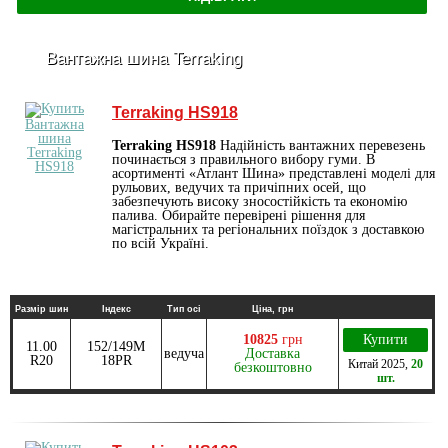
Вантажна шина Terraking
Terraking HS918
Terraking HS918
Надійність вантажних перевезень
починається з правильного вибору гуми. В
асортименті «Атлант Шина» представлені моделі для
рульових, ведучих та причіпних осей, що
забезпечують високу зносостійкість та економію
палива. Обирайте перевірені рішення для
магістральних та регіональних поїздок з доставкою
по всій Україні.
Размір шин
Індекс
Тип осі
Ціна, грн
10825
грн
Купити
11.00
152/149M
ведуча
Доставка
R20
18PR
Китай
2025
,
20
безкоштовно
шт.