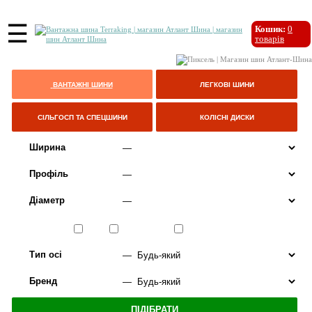
☰
Кошик:
0
товарів
ВАНТАЖНІ ШИНИ
ЛЕГКОВІ ШИНИ
СІЛЬГОСП ТА СПЕЦШИНИ
КОЛІСНІ ДИСКИ
Ширина
Профіль
Діаметр
Сезон
ЛІТО
ВСЕСЕЗОННІ
ЗИМА
Тип осі
Бренд