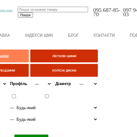
095 687-85-
097 9
|
70
03
АВКА
ІНДЕКСИ ШИН
БЛОГ
КОНТАКТИ
ПО
 ШИНИ
ЛЕГКОВІ ШИНИ
СПЕЦШИНИ
КОЛІСНІ ДИСКИ
Профіль
Діаметр
ІТО
ВСЕСЕЗОННІ
ЗИМА