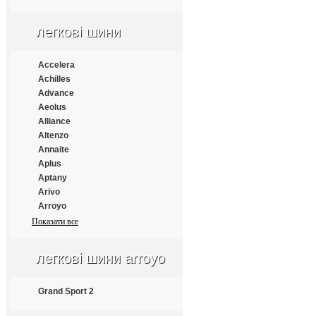
Apollo
Aptany
легкові шини
Armforce
Armstrong
Atlander
Accelera
Aufine
Achilles
Austone
Advance
Autogrip
Aeolus
Barum
Alliance
Benton
Altenzo
Bestrich
Annaite
BFGoodrich
Aplus
Blacklion
Aptany
Bontyre
Arivo
Boto
Arroyo
Bridgestone
Atlander
Показати все
Cachland
Atlas
Carleo
Atturo
легкові шини arroyo
Changfeng
Austone
Comforser
Autogrip
Compasal
Bars
Grand Sport 2
Constancy
Barum