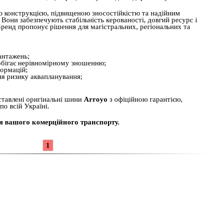
 конструкцією, підвищеною зносостійкістю та надійним
Вони забезпечують стабільність керованості, довгий ресурс і
Бренд пропонує рішення для магістральних, регіональних та
антажень;
обігає нерівномірному зношенню;
формацій;
ня ризику аквапланування;
тавлені оригінальні шини
Arroyo
з офіційною гарантією,
о всій Україні.
ля вашого комерційного транспорту.
1