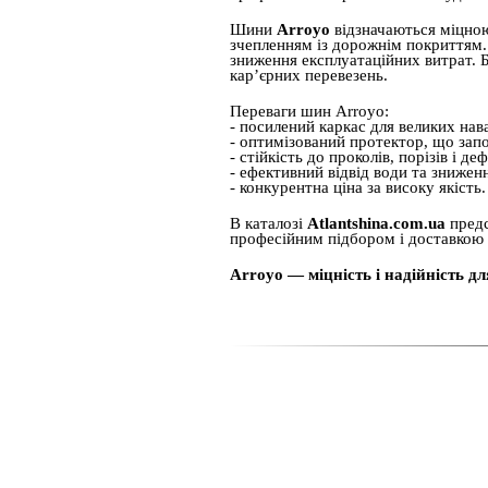
Шини
Arroyo
відзначаються міцною
зчепленням із дорожнім покриттям. 
зниження експлуатаційних витрат. 
кар’єрних перевезень.
Переваги шин Arroyo:
- посилений каркас для великих нав
- оптимізований протектор, що зап
- стійкість до проколів, порізів і де
- ефективний відвід води та знижен
- конкурентна ціна за високу якість.
В каталозі
Atlantshina.com.ua
предс
професійним підбором і доставкою п
Arroyo — міцність і надійність д