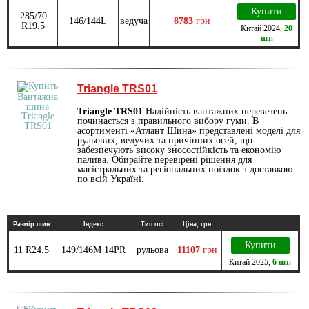
Купити
285/70
146/144L
ведуча
8783
грн
R19.5
Китай
2024
,
20
шт.
Triangle TRS01
Triangle TRS01
Надійність вантажних перевезень
починається з правильного вибору гуми. В
асортименті «Атлант Шина» представлені моделі для
рульових, ведучих та причіпних осей, що
забезпечують високу зносостійкість та економію
палива. Обирайте перевірені рішення для
магістральних та регіональних поїздок з доставкою
по всій Україні.
Размір шин
Індекс
Тип осі
Ціна, грн
Купити
11 R24.5
149/146M 14PR
рульова
11107
грн
Китай
2025
,
6 шт.