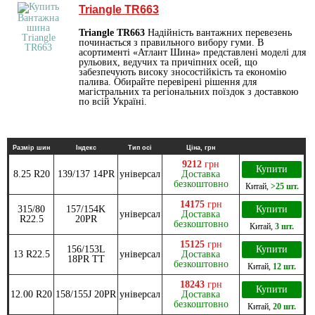
Triangle TR663
Triangle TR663
Надійність вантажних перевезень
починається з правильного вибору гуми. В
асортименті «Атлант Шина» представлені моделі для
рульових, ведучих та причіпних осей, що
забезпечують високу зносостійкість та економію
палива. Обирайте перевірені рішення для
магістральних та регіональних поїздок з доставкою
по всій Україні.
Размір шин
Індекс
Тип осі
Ціна, грн
9212
грн
Купити
8.25 R20
139/137 14PR
універсал
Доставка
безкоштовно
Китай
,
>25 шт.
14175
грн
315/80
157/154K
Купити
універсал
Доставка
R22.5
20PR
безкоштовно
Китай
,
3 шт.
15125
грн
156/153L
Купити
13 R22.5
універсал
Доставка
18PR TT
безкоштовно
Китай
,
12 шт.
18243
грн
Купити
12.00 R20
158/155J 20PR
універсал
Доставка
безкоштовно
Китай
,
20 шт.