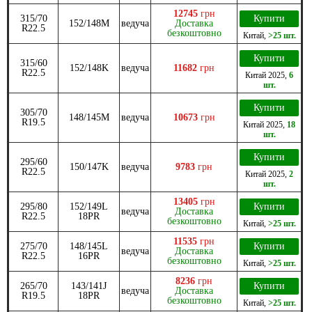
12745
грн
315/70
Купити
152/148M
ведуча
Доставка
R22.5
безкоштовно
Китай
,
>25 шт.
Купити
315/60
152/148K
ведуча
11682
грн
R22.5
Китай
2025
,
6
шт.
Купити
305/70
148/145M
ведуча
10673
грн
R19.5
Китай
2025
,
18
шт.
Купити
295/60
150/147K
ведуча
9783
грн
R22.5
Китай
2025
,
2
шт.
13405
грн
295/80
152/149L
Купити
ведуча
Доставка
R22.5
18PR
безкоштовно
Китай
,
>25 шт.
11535
грн
275/70
148/145L
Купити
ведуча
Доставка
R22.5
16PR
безкоштовно
Китай
,
>25 шт.
8236
грн
265/70
143/141J
Купити
ведуча
Доставка
R19.5
18PR
безкоштовно
Китай
,
>25 шт.