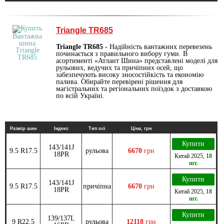
Triangle TR685
Triangle TR685
- Надійність вантажних перевезень
починається з правильного вибору гуми. В
асортименті «Атлант Шина» представлені моделі для
рульових, ведучих та причіпних осей, що
забезпечують високу зносостійкість та економію
палива. Обирайте перевірені рішення для
магістральних та регіональних поїздок з доставкою
по всій Україні.
Размір шин
Індекс
Тип осі
Ціна, грн
Купити
143/141J
9.5 R17.5
рульова
6670
грн
18PR
Китай
2025
,
18
шт.
Купити
143/141J
9.5 R17.5
причіпна
6670
грн
18PR
Китай
2025
,
18
шт.
Купити
139/137L
9 R22.5
рульова
12118
грн