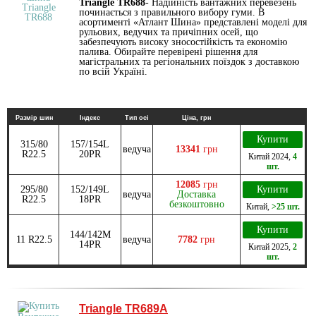
Triangle TR688
- Надійність вантажних перевезень
починається з правильного вибору гуми. В
асортименті «Атлант Шина» представлені моделі для
рульових, ведучих та причіпних осей, що
забезпечують високу зносостійкість та економію
палива. Обирайте перевірені рішення для
магістральних та регіональних поїздок з доставкою
по всій Україні.
Размір шин
Індекс
Тип осі
Ціна, грн
Купити
315/80
157/154L
ведуча
13341
грн
R22.5
20PR
Китай
2024
,
4
шт.
12085
грн
295/80
152/149L
Купити
ведуча
Доставка
R22.5
18PR
безкоштовно
Китай
,
>25 шт.
Купити
144/142M
11 R22.5
ведуча
7782
грн
14PR
Китай
2025
,
2
шт.
Triangle TR689A