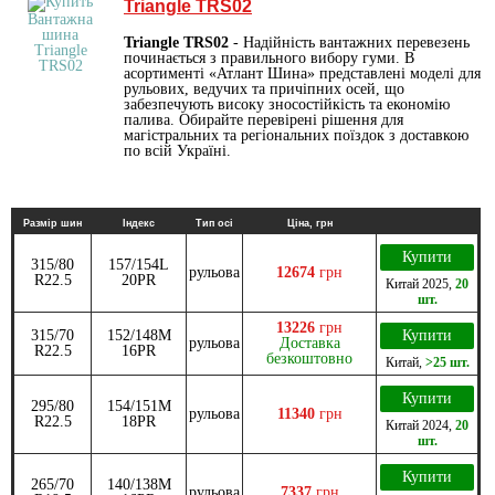
Triangle TRS02
Triangle TRS02
- Надійність вантажних перевезень
починається з правильного вибору гуми. В
асортименті «Атлант Шина» представлені моделі для
рульових, ведучих та причіпних осей, що
забезпечують високу зносостійкість та економію
палива. Обирайте перевірені рішення для
магістральних та регіональних поїздок з доставкою
по всій Україні.
Размір шин
Індекс
Тип осі
Ціна, грн
Купити
315/80
157/154L
рульова
12674
грн
R22.5
20PR
Китай
2025
,
20
шт.
13226
грн
315/70
152/148M
Купити
рульова
Доставка
R22.5
16PR
безкоштовно
Китай
,
>25 шт.
Купити
295/80
154/151M
рульова
11340
грн
R22.5
18PR
Китай
2024
,
20
шт.
Купити
265/70
140/138M
рульова
7337
грн