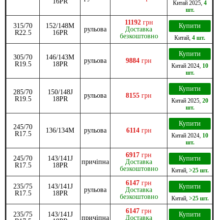
16PR
Китай
2025
,
4
шт.
11192
грн
315/70
152/148M
Купити
рульова
Доставка
R22.5
16PR
безкоштовно
Китай
,
4 шт.
Купити
305/70
146/143M
рульова
9884
грн
R19.5
18PR
Китай
2024
,
10
шт.
Купити
285/70
150/148J
рульова
8155
грн
R19.5
18PR
Китай
2025
,
20
шт.
Купити
245/70
136/134M
рульова
6114
грн
R17.5
Китай
2024
,
10
шт.
6917
грн
245/70
143/141J
Купити
причіпна
Доставка
R17.5
18PR
безкоштовно
Китай
,
>25 шт.
6147
грн
235/75
143/141J
Купити
рульова
Доставка
R17.5
18PR
безкоштовно
Китай
,
>25 шт.
6147
грн
235/75
143/141J
Купити
причіпна
Доставка