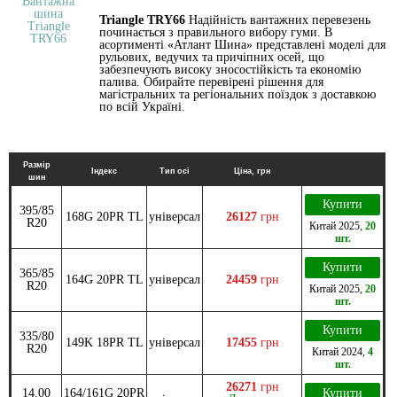
Triangle TRY66
Надійність вантажних перевезень
починається з правильного вибору гуми. В
асортименті «Атлант Шина» представлені моделі для
рульових, ведучих та причіпних осей, що
забезпечують високу зносостійкість та економію
палива. Обирайте перевірені рішення для
магістральних та регіональних поїздок з доставкою
по всій Україні.
Размір
Індекс
Тип осі
Ціна, грн
шин
Купити
395/85
168G 20PR TL
універсал
26127
грн
R20
Китай
2025
,
20
шт.
Купити
365/85
164G 20PR TL
універсал
24459
грн
R20
Китай
2025
,
20
шт.
Купити
335/80
149K 18PR TL
універсал
17455
грн
R20
Китай
2024
,
4
шт.
26271
грн
14.00
164/161G 20PR
Купити