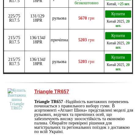
R17.5
18PR
безкоштовно
Китай
,
>25 шт.
Купити
225/75
131/129
рульова
5670
грн
R17.5
18PR
Китай
2025
,
20
шт.
Купити
215/75
136/134J
причіпна
5203
грн
R17.5
18PR
Китай
2025
,
20
шт.
Купити
215/75
136/134J
рульова
5203
грн
R17.5
18PR
Китай
2025
,
20
шт.
Triangle TR657
Triangle TR657
-Надійність вантажних перевезень
починається з правильного вибору гуми. В
асортименті «Атлант Шина» представлені моделі для
рульових, ведучих та причіпних осей, що
забезпечують високу зносостійкість та економію
палива. Обирайте перевірені рішення для
магістральних та регіональних поїздок з доставкою
по всій Україні.