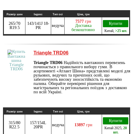
Размір шин
Індекс
Тип осі
Ціна, грн
7577
грн
265/70
143/141J 18-
Купити
ведуча
Доставка
R19.5
PR
безкоштовно
Китай
,
>25 шт.
Triangle TRD06
Triangle TRD06
Надійність вантажних перевезень
починається з правильного вибору гуми. В
асортименті «Атлант Шина» представлені моделі для
рульових, ведучих та причіпних осей, що
забезпечують високу зносостійкість та економію
палива. Обирайте перевірені рішення для
магістральних та регіональних поїздок з доставкою
по всій Україні.
Размір шин
Індекс
Тип осі
Ціна, грн
Купити
315/80
157/154L
ведуча
13897
грн
R22.5
20PR
Китай
2025
,
20
шт.