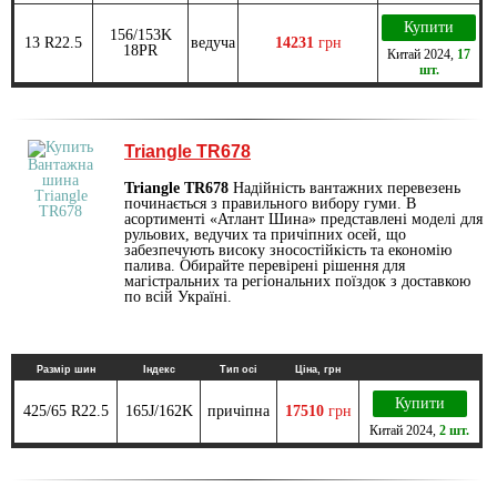
Купити
156/153K
13 R22.5
ведуча
14231
грн
18PR
Китай
2024
,
17
шт.
Triangle TR678
Triangle TR678
Надійність вантажних перевезень
починається з правильного вибору гуми. В
асортименті «Атлант Шина» представлені моделі для
рульових, ведучих та причіпних осей, що
забезпечують високу зносостійкість та економію
палива. Обирайте перевірені рішення для
магістральних та регіональних поїздок з доставкою
по всій Україні.
Размір шин
Індекс
Тип осі
Ціна, грн
Купити
425/65 R22.5
165J/162K
причіпна
17510
грн
Китай
2024
,
2 шт.