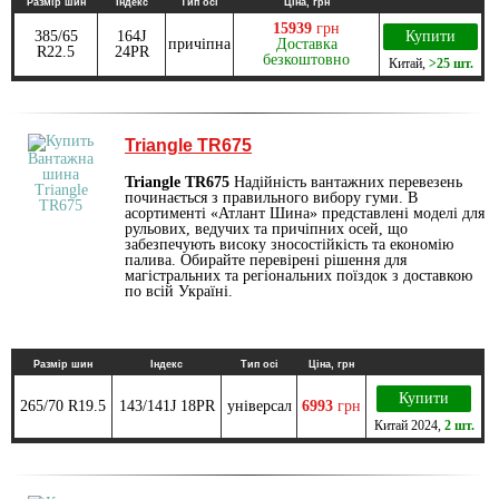
Размір шин
Індекс
Тип осі
Ціна, грн
15939
грн
385/65
164J
Купити
причіпна
Доставка
R22.5
24PR
безкоштовно
Китай
,
>25 шт.
Triangle TR675
Triangle TR675
Надійність вантажних перевезень
починається з правильного вибору гуми. В
асортименті «Атлант Шина» представлені моделі для
рульових, ведучих та причіпних осей, що
забезпечують високу зносостійкість та економію
палива. Обирайте перевірені рішення для
магістральних та регіональних поїздок з доставкою
по всій Україні.
Размір шин
Індекс
Тип осі
Ціна, грн
Купити
265/70 R19.5
143/141J 18PR
універсал
6993
грн
Китай
2024
,
2 шт.