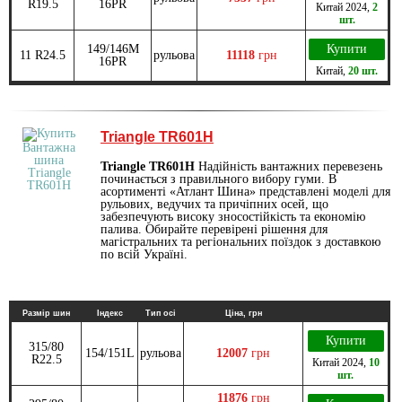
R19.5
16PR
Китай
2024
,
2
шт.
149/146M
Купити
11 R24.5
рульова
11118
грн
16PR
Китай
,
20 шт.
Triangle TR601H
Triangle TR601H
Надійність вантажних перевезень
починається з правильного вибору гуми. В
асортименті «Атлант Шина» представлені моделі для
рульових, ведучих та причіпних осей, що
забезпечують високу зносостійкість та економію
палива. Обирайте перевірені рішення для
магістральних та регіональних поїздок з доставкою
по всій Україні.
Размір шин
Індекс
Тип осі
Ціна, грн
Купити
315/80
154/151L
рульова
12007
грн
R22.5
Китай
2024
,
10
шт.
11876
грн