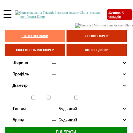
☰
Кошик:
0
товарів
ВАНТАЖНІ ШИНИ
ЛЕГКОВІ ШИНИ
СІЛЬГОСП ТА СПЕЦШИНИ
КОЛІСНІ ДИСКИ
Ширина
Профіль
Діаметр
Сезон
ЛІТО
ВСЕСЕЗОННІ
ЗИМА
Тип осі
Бренд