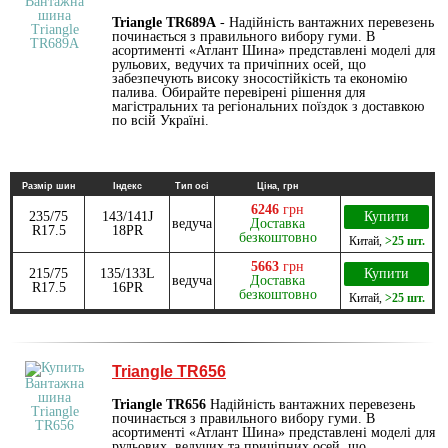
Triangle TR689A
- Надійність вантажних перевезень
починається з правильного вибору гуми. В
асортименті «Атлант Шина» представлені моделі для
рульових, ведучих та причіпних осей, що
забезпечують високу зносостійкість та економію
палива. Обирайте перевірені рішення для
магістральних та регіональних поїздок з доставкою
по всій Україні.
Размір шин
Індекс
Тип осі
Ціна, грн
6246
грн
235/75
143/141J
Купити
ведуча
Доставка
R17.5
18PR
безкоштовно
Китай
,
>25 шт.
5663
грн
215/75
135/133L
Купити
ведуча
Доставка
R17.5
16PR
безкоштовно
Китай
,
>25 шт.
Triangle TR656
Triangle TR656
Надійність вантажних перевезень
починається з правильного вибору гуми. В
асортименті «Атлант Шина» представлені моделі для
рульових, ведучих та причіпних осей, що