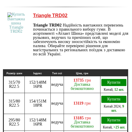
Triangle TRD02
Triangle TRD02
Надійність вантажних перевезень
починається з правильного вибору гуми. В
асортименті «Атлант Шина» представлені моделі для
рульових, ведучих та причіпних осей, що
забезпечують високу зносостійкість та економію
палива. Обирайте перевірені рішення для
магістральних та регіональних поїздок з доставкою
по всій Україні.
Размір шин
Індекс
Тип осі
Ціна, грн
13735
грн
315/70
152/148M
Купити
ведуча
Доставка
R22.5
16PR
безкоштовно
Китай
,
12 шт.
Купити
315/80
154/151M
ведуча
13119
грн
R22.5
18PR
Китай
2024
,
9
шт.
13185
грн
295/80
152/148M
Купити
ведуча
Доставка
R22.5
16PR
безкоштовно
Китай
,
>25 шт.