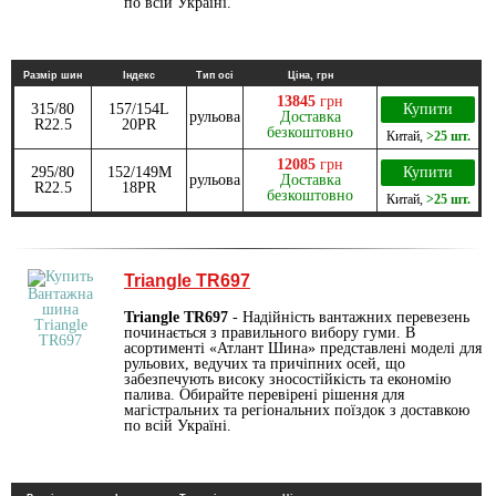
по всій Україні.
Размір шин
Індекс
Тип осі
Ціна, грн
13845
грн
315/80
157/154L
Купити
рульова
Доставка
R22.5
20PR
безкоштовно
Китай
,
>25 шт.
12085
грн
295/80
152/149M
Купити
рульова
Доставка
R22.5
18PR
безкоштовно
Китай
,
>25 шт.
Triangle TR697
Triangle TR697
- Надійність вантажних перевезень
починається з правильного вибору гуми. В
асортименті «Атлант Шина» представлені моделі для
рульових, ведучих та причіпних осей, що
забезпечують високу зносостійкість та економію
палива. Обирайте перевірені рішення для
магістральних та регіональних поїздок з доставкою
по всій Україні.