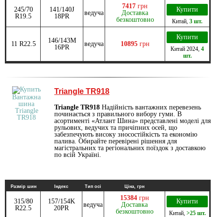
7417
грн
245/70
141/140J
Купити
ведуча
Доставка
R19.5
18PR
безкоштовно
Китай
,
3 шт.
Купити
146/143M
11 R22.5
ведуча
10895
грн
16PR
Китай
2024
,
4
шт.
Triangle TR918
Triangle TR918
Надійність вантажних перевезень
починається з правильного вибору гуми. В
асортименті «Атлант Шина» представлені моделі для
рульових, ведучих та причіпних осей, що
забезпечують високу зносостійкість та економію
палива. Обирайте перевірені рішення для
магістральних та регіональних поїздок з доставкою
по всій Україні.
Размір шин
Індекс
Тип осі
Ціна, грн
15384
грн
315/80
157/154K
Купити
ведуча
Доставка
R22.5
20PR
безкоштовно
Китай
,
>25 шт.