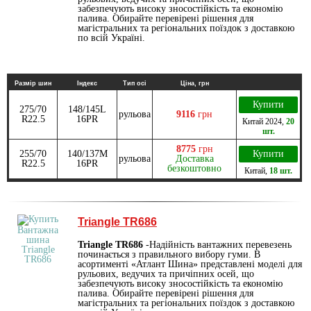
забезпечують високу зносостійкість та економію
палива. Обирайте перевірені рішення для
магістральних та регіональних поїздок з доставкою
по всій Україні.
Размір шин
Індекс
Тип осі
Ціна, грн
Купити
275/70
148/145L
рульова
9116
грн
R22.5
16PR
Китай
2024
,
20
шт.
8775
грн
255/70
140/137M
Купити
рульова
Доставка
R22.5
16PR
безкоштовно
Китай
,
18 шт.
Triangle TR686
Triangle TR686
-Надійність вантажних перевезень
починається з правильного вибору гуми. В
асортименті «Атлант Шина» представлені моделі для
рульових, ведучих та причіпних осей, що
забезпечують високу зносостійкість та економію
палива. Обирайте перевірені рішення для
магістральних та регіональних поїздок з доставкою