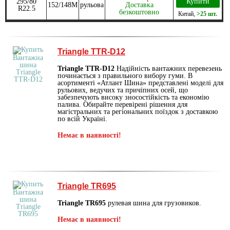
295/80
Купити
152/148M
рульова
Доставка
R22.5
безкоштовно
Китай
,
>25 шт.
Triangle TTR-D12
Triangle TTR-D12
Надійність вантажних перевезень
починається з правильного вибору гуми. В
асортименті «Атлант Шина» представлені моделі для
рульових, ведучих та причіпних осей, що
забезпечують високу зносостійкість та економію
палива. Обирайте перевірені рішення для
магістральних та регіональних поїздок з доставкою
по всій Україні.
Немає в наявності!
Triangle TR695
Triangle TR695
рулевая шина для грузовиков.
Немає в наявності!