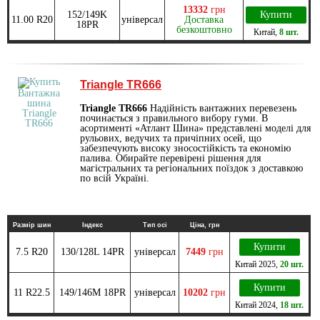
13332
грн
152/149K
Купити
11.00 R20
універсал
Доставка
18PR
безкоштовно
Китай
,
8 шт.
Triangle TR666
Triangle TR666
Надійність вантажних перевезень
починається з правильного вибору гуми. В
асортименті «Атлант Шина» представлені моделі для
рульових, ведучих та причіпних осей, що
забезпечують високу зносостійкість та економію
палива. Обирайте перевірені рішення для
магістральних та регіональних поїздок з доставкою
по всій Україні.
Размір шин
Індекс
Тип осі
Ціна, грн
Купити
7.5 R20
130/128L 14PR
універсал
7449
грн
Китай
2025
,
20 шт.
Купити
11 R22.5
149/146M 18PR
універсал
10202
грн
Китай
2024
,
18 шт.