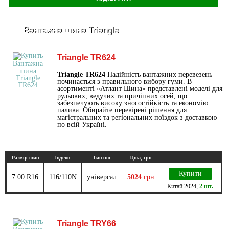
Вантажна шина Triangle
Triangle TR624
Triangle TR624
Надійність вантажних перевезень
починається з правильного вибору гуми. В
асортименті «Атлант Шина» представлені моделі для
рульових, ведучих та причіпних осей, що
забезпечують високу зносостійкість та економію
палива. Обирайте перевірені рішення для
магістральних та регіональних поїздок з доставкою
по всій Україні.
Размір шин
Індекс
Тип осі
Ціна, грн
Купити
7.00 R16
116/110N
універсал
5024
грн
Китай
2024
,
2 шт.
Triangle TRY66