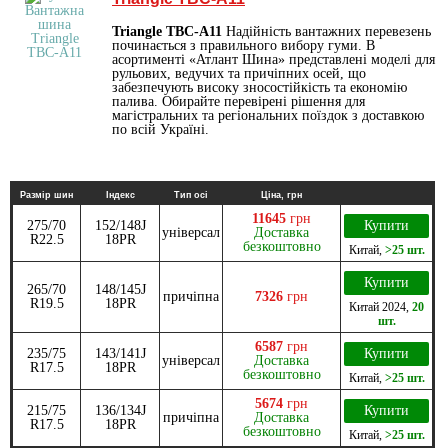
Triangle TBC-A11
Надійність вантажних перевезень
починається з правильного вибору гуми. В
асортименті «Атлант Шина» представлені моделі для
рульових, ведучих та причіпних осей, що
забезпечують високу зносостійкість та економію
палива. Обирайте перевірені рішення для
магістральних та регіональних поїздок з доставкою
по всій Україні.
Размір шин
Індекс
Тип осі
Ціна, грн
11645
грн
275/70
152/148J
Купити
універсал
Доставка
R22.5
18PR
безкоштовно
Китай
,
>25 шт.
Купити
265/70
148/145J
причіпна
7326
грн
R19.5
18PR
Китай
2024
,
20
шт.
6587
грн
235/75
143/141J
Купити
універсал
Доставка
R17.5
18PR
безкоштовно
Китай
,
>25 шт.
5674
грн
215/75
136/134J
Купити
причіпна
Доставка
R17.5
18PR
безкоштовно
Китай
,
>25 шт.