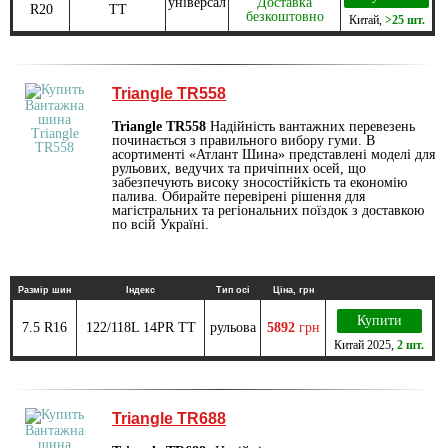
універсал
Доставка
R20
TT
безкоштовно
Китай
,
>25 шт.
Triangle TR558
Triangle TR558
Надійність вантажних перевезень
починається з правильного вибору гуми. В
асортименті «Атлант Шина» представлені моделі для
рульових, ведучих та причіпних осей, що
забезпечують високу зносостійкість та економію
палива. Обирайте перевірені рішення для
магістральних та регіональних поїздок з доставкою
по всій Україні.
Размір шин
Індекс
Тип осі
Ціна, грн
Купити
7.5 R16
122/118L 14PR TT
рульова
5892
грн
Китай
2025
,
2 шт.
Triangle TR688