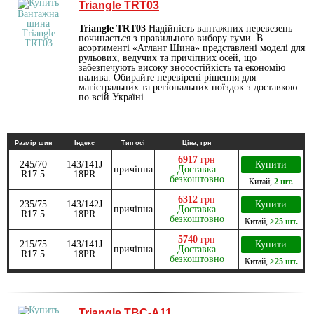
Triangle TRT03
Triangle TRT03
Надійність вантажних перевезень
починається з правильного вибору гуми. В
асортименті «Атлант Шина» представлені моделі для
рульових, ведучих та причіпних осей, що
забезпечують високу зносостійкість та економію
палива. Обирайте перевірені рішення для
магістральних та регіональних поїздок з доставкою
по всій Україні.
Размір шин
Індекс
Тип осі
Ціна, грн
6917
грн
245/70
143/141J
Купити
причіпна
Доставка
R17.5
18PR
безкоштовно
Китай
,
2 шт.
6312
грн
235/75
143/142J
Купити
причіпна
Доставка
R17.5
18PR
безкоштовно
Китай
,
>25 шт.
5740
грн
215/75
143/141J
Купити
причіпна
Доставка
R17.5
18PR
безкоштовно
Китай
,
>25 шт.
Triangle TBC-A11