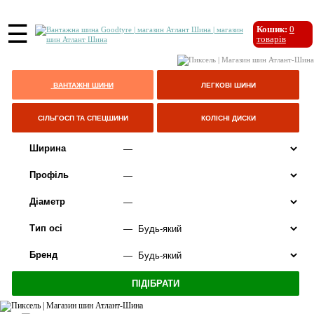
☰
Кошик:
0
товарів
ВАНТАЖНІ ШИНИ
ЛЕГКОВІ ШИНИ
СІЛЬГОСП ТА СПЕЦШИНИ
КОЛІСНІ ДИСКИ
Ширина
Профіль
Діаметр
Тип осі
Бренд