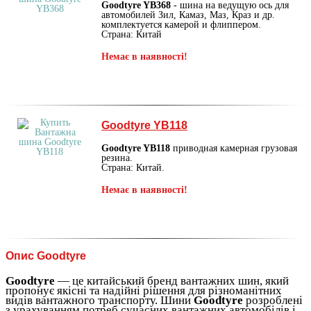
Goodtyre YB368
- шина на ведущую ось для
автомобилей Зил, Камаз, Маз, Краз и др.
комплектуется камерой и флиппером.
Страна: Китай
Немає в наявності!
Goodtyre YB118
Goodtyre YB118
приводная камерная грузовая
резина.
Страна: Китай.
Немає в наявності!
Опис Goodtyre
Goodtyre
— це китайський бренд вантажних шин, який
пропонує якісні та надійні рішення для різноманітних
видів вантажного транспорту. Шини
Goodtyre
розроблені
з урахуванням потреб сучасних вантажних автомобілів і