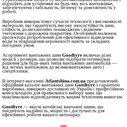
підходять для установки на будь-яку вісь вантажівки,
забезпечуючи стабільність, безпеку та довговічність у
роботі.
Виробник використовує сучасні технології і високоякісні
матеріали, що гарантують високу зносостійкість шин,
стійкість до механічних пошкоджень і відмінне
зчеплення з дорожнім покриттям. Особливий малюнок
протектора розроблений для ефективного відведення
води та покращення керованості навіть за складних
погодних умов.
Асортимент вантажних шин
Goodtyre
включає різні
моделі і розміри, що дозволяє підібрати оптимальні
рішення для будь-яких типів вантажних автомобілів —
від легких вантажівок до великовантажних авто і
спецтехніки.
В інтернет-магазині
Atlantshina.com.ua
представлений
офіційний каталог вантажних шин
Goodtyre
з гарантією
виробника, швидкою доставкою по Україні і професійною
консультацією для правильного вибору шин, що
максимально відповідатимуть вашим технічним вимогам.
Goodtyre
— якісні китайські вантажні шини, що
поєднують надійність, міцність і доступність для
ефективної роботи вашого автопарку.