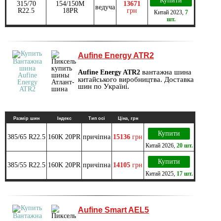
Купити
315/70
154/150M
13671
ведуча
R22.5
18PR
грн
Китай
2023
,
7
шт.
Aufine Energy ATR2
вантажна шина
Aufine Energy ATR2
китайського виробництва. Доставка
шин по Україні.
Размір шин
Індекс
Тип осі
Ціна, грн
Купити
385/65 R22.5
160K 20PR
причіпна
15136
грн
Китай
2026
,
20 шт.
Купити
385/55 R22.5
160K 20PR
причіпна
14105
грн
Китай
2025
,
17 шт.
Aufine Smart AEL5