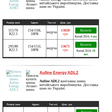
китайського виробництва. Доставка
шин по Україні.
Размір шин
Індекс
Тип осі
Ціна, грн
315/70
154/150L
13020
Купити
ведуча
R22.5
18PR
грн
Китай
2024
,
4 шт.
Купити
295/80
154/151L
13671
ведуча
R22.5
18PR
грн
Китай
2024
,
10
шт.
Aufine Energy ADL2
вантажна шина
Aufine ADL2
китайського виробництва. Доставка
шин по Україні.
Размір шин
Індекс
Тип осі
Ціна, грн