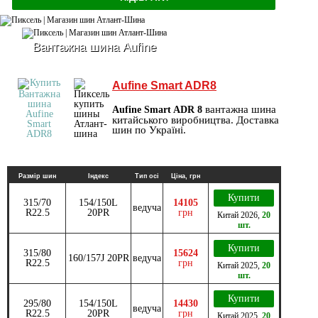
Вантажна шина Aufine
Aufine Smart ADR8
вантажна шина
Aufine Smart ADR 8
китайського виробництва. Доставка
шин по Україні.
Размір шин
Індекс
Тип осі
Ціна, грн
Купити
315/70
154/150L
14105
ведуча
R22.5
20PR
грн
Китай
2026
,
20
шт.
Купити
315/80
15624
160/157J 20PR
ведуча
R22.5
грн
Китай
2025
,
20
шт.
Купити
295/80
154/150L
14430
ведуча
R22.5
20PR
грн
Китай
2025
,
20