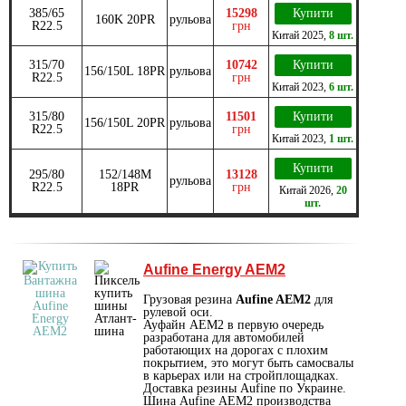
385/65
15298
Купити
160K 20PR
рульова
R22.5
грн
Китай
2025
,
8 шт.
315/70
10742
Купити
156/150L 18PR
рульова
R22.5
грн
Китай
2023
,
6 шт.
315/80
11501
Купити
156/150L 20PR
рульова
R22.5
грн
Китай
2023
,
1 шт.
Купити
295/80
152/148M
13128
рульова
R22.5
18PR
грн
Китай
2026
,
20
шт.
Aufine Energy AEM2
Грузовая резина
Aufine AEM2
для
рулевой оси.
Ауфайн АЕМ2 в первую очередь
разработана для автомобилей
работающих на дорогах с плохим
покрытием, это могут быть самосвалы
в карьерах или на стройплощадках.
Доставка резины Aufine по Украине.
Шина Aufine АEM2 производства