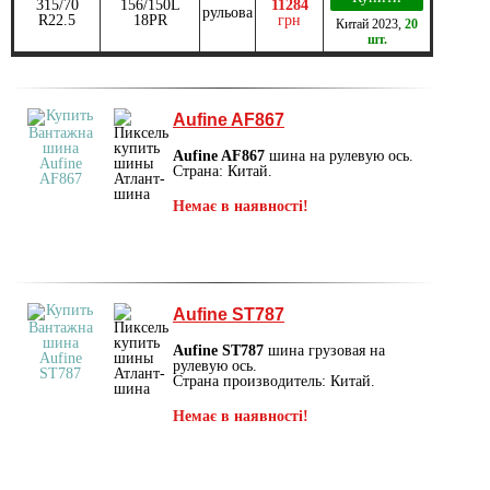
315/70
156/150L
11284
рульова
R22.5
18PR
грн
Китай
2023
,
20
шт.
Aufine AF867
Aufine AF867
шина на рулевую ось.
Страна: Китай.
Немає в наявності!
Aufine ST787
Aufine ST787
шина грузовая на
рулевую ось.
Страна производитель: Китай.
Немає в наявності!