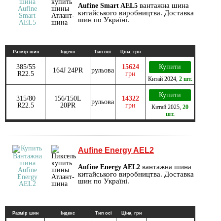
вантажна шина
Aufine Smart AEL5
китайського виробництва. Доставка
шин по Україні.
Размір шин
Індекс
Тип осі
Ціна, грн
385/55
15624
Купити
164J 24PR
рульова
R22.5
грн
Китай
2024
,
2 шт.
Купити
315/80
156/150L
14322
рульова
R22.5
20PR
грн
Китай
2025
,
20
шт.
Aufine Energy AEL2
вантажна шина
Aufine Energy AEL2
китайського виробництва. Доставка
шин по Україні.
Размір шин
Індекс
Тип осі
Ціна, грн