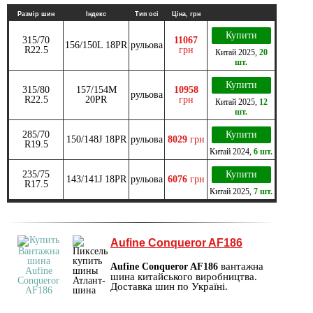
Размір шин
Індекс
Тип осі
Ціна, грн
Купити
315/70
11067
156/150L 18PR
рульова
R22.5
грн
Китай
2025
,
20
шт.
Купити
315/80
157/154М
10958
рульова
R22.5
20PR
грн
Китай
2025
,
12
шт.
285/70
Купити
150/148J 18PR
рульова
8029
грн
R19.5
Китай
2024
,
6 шт.
235/75
Купити
143/141J 18PR
рульова
6076
грн
R17.5
Китай
2025
,
7 шт.
Aufine Conqueror AF186
вантажна
Aufine Conqueror AF186
шина китайського виробництва.
Доставка шин по Україні.