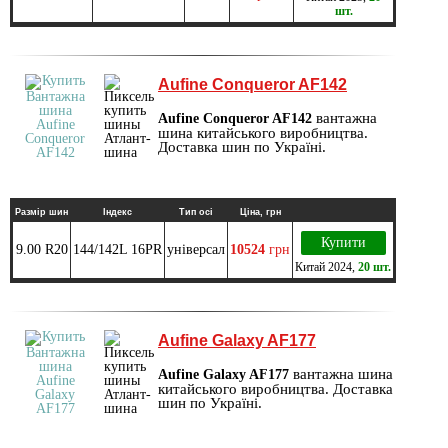
шт.
Aufine Conqueror AF142
вантажна
Aufine Conqueror AF142
шина китайського виробництва.
Доставка шин по Україні.
Размір шин
Індекс
Тип осі
Ціна, грн
Купити
9.00 R20
144/142L 16PR
універсал
10524
грн
Китай
2024
,
20 шт.
Aufine Galaxy AF177
вантажна шина
Aufine Galaxy AF177
китайського виробництва. Доставка
шин по Україні.