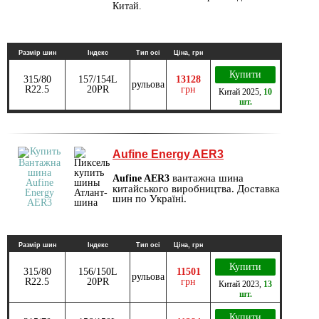
Китай.
Размір шин
Індекс
Тип осі
Ціна, грн
Купити
315/80
157/154L
13128
рульова
R22.5
20PR
грн
Китай
2025
,
10
шт.
Aufine Energy AER3
вантажна шина
Aufine AER3
китайського виробництва. Доставка
шин по Україні.
Размір шин
Індекс
Тип осі
Ціна, грн
Купити
315/80
156/150L
11501
рульова
R22.5
20PR
грн
Китай
2023
,
13
шт.
Купити