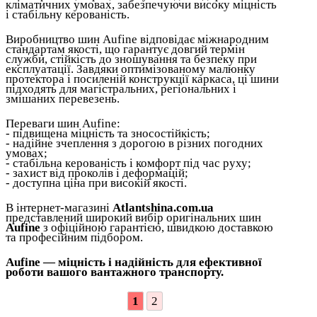
кліматичних умовах, забезпечуючи високу міцність
і стабільну керованість.
Виробництво шин Aufine відповідає міжнародним
стандартам якості, що гарантує довгий термін
служби, стійкість до зношування та безпеку при
експлуатації. Завдяки оптимізованому малюнку
протектора і посиленій конструкції каркаса, ці шини
підходять для магістральних, регіональних і
змішаних перевезень.
Переваги шин Aufine:
- підвищена міцність та зносостійкість;
- надійне зчеплення з дорогою в різних погодних
умовах;
- стабільна керованість і комфорт під час руху;
- захист від проколів і деформацій;
- доступна ціна при високій якості.
В інтернет-магазині
Atlantshina.com.ua
представлений широкий вибір оригінальних шин
Aufine
з офіційною гарантією, швидкою доставкою
та професійним підбором.
Aufine — міцність і надійність для ефективної
роботи вашого вантажного транспорту.
1
2