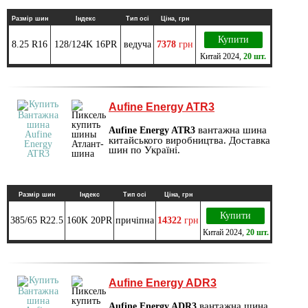
Размір шин
Індекс
Тип осі
Ціна, грн
Купити
8.25 R16
128/124K 16PR
ведуча
7378
грн
Китай
2024
,
20 шт.
Aufine Energy ATR3
вантажна шина
Aufine Energy ATR3
китайського виробництва. Доставка
шин по Україні.
Размір шин
Індекс
Тип осі
Ціна, грн
Купити
385/65 R22.5
160K 20PR
причіпна
14322
грн
Китай
2024
,
20 шт.
Aufine Energy ADR3
вантажна шина
Aufine Energy ADR3