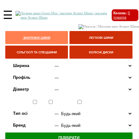
☰
Кошик:
0
товарів
ВАНТАЖНІ ШИНИ
ЛЕГКОВІ ШИНИ
СІЛЬГОСП ТА СПЕЦШИНИ
КОЛІСНІ ДИСКИ
Ширина
Профіль
Діаметр
Сезон
ЛІТО
ВСЕСЕЗОННІ
ЗИМА
Тип осі
Бренд