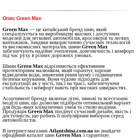
Опис Green Max
Green Max
— це китайський бренд шин, який
спеціалізується на виробництві якісних і доступних
моделей для легкових автомобілів, кросоверів та легких
вантажівок. Завдяки використанню сучасних технологій
та високоякісних матеріалів, шини
Green Max
забезпечують надійне зчеплення, довговічність і комфорт
під час руху в різних дорожніх умовах.
Шини
Green Max
відрізняються ефективним
протекторним малюнком, який гарантує хороше
відведення води, зниження рівня шуму і підвищення
безпеки керування. Вони чудово підходять для
експлуатації як у місті, так і на трасі, забезпечуючи
стабільність і комфорт навіть при високих швидкостях.
Асортимент бренду включає літні, зимові та всесезонні
моделі шин, що дозволяє підібрати оптимальний варіант
для будь-яких кліматичних умов та стилю водіння.
Продукція
Green Max
поєднує сучасний дизайн, якість і
доступність, що робить її популярним вибором серед
автомобілістів.
В інтернет-магазині
Atlantshina.com.ua
ви знайдете
офіційний каталог шин
Green Max
з гарантією