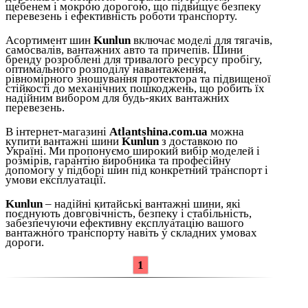
щебенем і мокрою дорогою, що підвищує безпеку
перевезень і ефективність роботи транспорту.
Асортимент шин
Kunlun
включає моделі для тягачів,
самосвалів, вантажних авто та причепів. Шини
бренду розроблені для тривалого ресурсу пробігу,
оптимального розподілу навантаження,
рівномірного зношування протектора та підвищеної
стійкості до механічних пошкоджень, що робить їх
надійним вибором для будь-яких вантажних
перевезень.
В інтернет-магазині
Atlantshina.com.ua
можна
купити вантажні шини
Kunlun
з доставкою по
Україні. Ми пропонуємо широкий вибір моделей і
розмірів, гарантію виробника та професійну
допомогу у підборі шин під конкретний транспорт і
умови експлуатації.
Kunlun
– надійні китайські вантажні шини, які
поєднують довговічність, безпеку і стабільність,
забезпечуючи ефективну експлуатацію вашого
вантажного транспорту навіть у складних умовах
дороги.
1