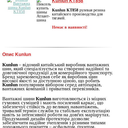
Kunlun KT858
Kunlun KT858
рулевая резина
китайского производства для
тягачей.
Немає в наявності!
Опис Kunlun
Kunlun
– відомий китайський виробник вантажних
шин, який спеціалізується на створенні надійної та
довговічної продукції для комерційного транспорту.
Бренд зарекомендував себе як виробник шин
високої якості за доступною ціною, що робить
Kunlun
популярним вибором серед автопарків,
вантажних компаній і приватних перевізників.
Вантажні шини
Kunlun
виготовляються із міцних
гумових сумішей і мають посилений каркас, що
забезпечує стійкість до великих навантажень,
тривалий термін служби та стабільну експлуатацію
навіть за інтенсивної роботи на довгих маршрутах.
Продуманий дизайн протектора дозволяє
забезпечити надійне зчеплення з різними типами
дорожнього покриття – асфальтом, ґрунтом,