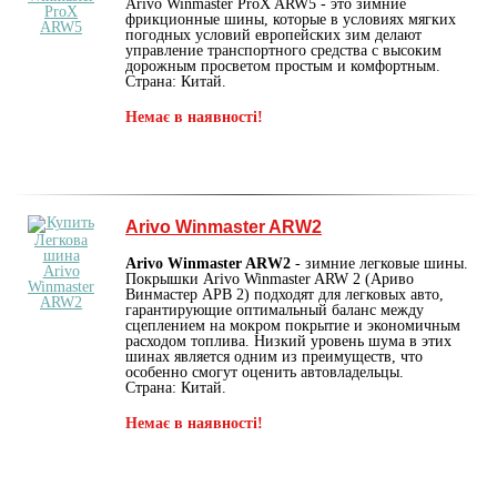
Arivo Winmaster ProX ARW5 - это зимние
фрикционные шины, которые в условиях мягких
погодных условий европейских зим делают
управление транспортного средства с высоким
дорожным просветом простым и комфортным.
Страна: Китай.
Немає в наявності!
Arivo Winmaster ARW2
Arivo Winmaster ARW2
- зимние легковые шины.
Покрышки Arivo Winmaster ARW 2 (Ариво
Винмастер АРВ 2) подходят для легковых авто,
гарантирующие оптимальный баланс между
сцеплением на мокром покрытие и экономичным
расходом топлива. Низкий уровень шума в этих
шинах является одним из преимуществ, что
особенно смогут оценить автовладельцы.
Страна: Китай.
Немає в наявності!