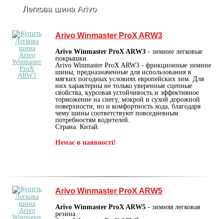
Легкова шина Arivo
Arivo Winmaster ProX ARW3
Arivo Winmaster ProX ARW3
- зимние легковые
покрышки.
Arivo Winmaster ProX ARW3 - фрикционные зимние
шины, предназначенные для использования в
мягких погодных условиях европейских зим. Для
них характерны не только уверенные сцепные
свойства, курсовая устойчивость и эффективное
торможение на снегу, мокрой и сухой дорожной
поверхности, но и комфортность хода, благодаря
чему шины соответствуют повседневным
потребностям водителей.
Страна: Китай.
Немає в наявності!
Arivo Winmaster ProX ARW5
Arivo Winmaster ProX ARW5
- зимняя легковая
резина.