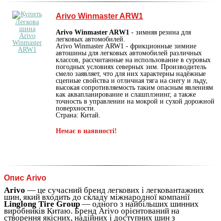
Arivo Winmaster ARW1
Arivo Winmaster ARW1
- зимняя резина для
легковых автомобилей.
Arivo Winmaster ARW1 - фрикционные зимние
автошины для легковых автомобилей различных
классов, рассчитанные на использование в суровых
погодных условиях северных зим. Производитель
смело заявляет, что для них характерны надёжные
сцепные свойства и отличная тяга на снегу и льду,
высокая сопротивляемость таким опасным явлениям
как аквапланирование и слашплэнинг, а также
точность в управлении на мокрой и сухой дорожной
поверхности.
Страна: Китай.
Немає в наявності!
Опис Arivo
Arivo
— це сучасний бренд легкових і легковантажних
шин, який входить до складу міжнародної компанії
Linglong Tire Group
— одного з найбільших шинних
виробників Китаю. Бренд Arivo орієнтований на
створення якісних, надійних і доступних шин з