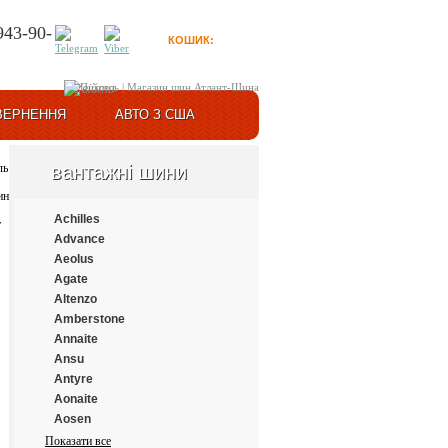
943-90-
КОШИК:
0
товарів
Увійти
ВЕРНЕННЯ
АВТО З США
вантажні шини
Achilles
Advance
Aeolus
Agate
Altenzo
Amberstone
Annaite
Ansu
Antyre
Aonaite
Aosen
Aplus
Показати все