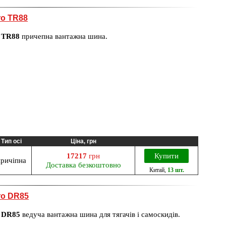
ro TR88
 TR88
причепна вантажна шина.
Тип осі
Ціна, грн
17217
грн
Купити
ричіпна
Доставка безкоштовно
Китай
,
13 шт.
ro DR85
 DR85
ведуча вантажна шина для тягачів і самоскидів.