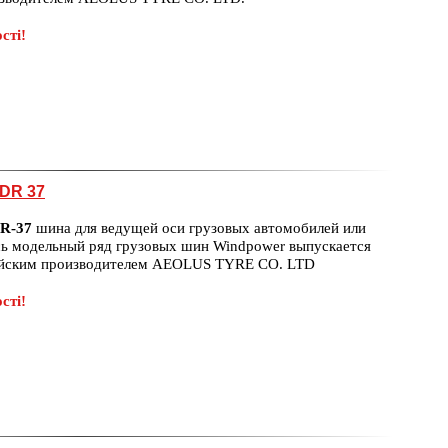
сті!
DR 37
R-37
шина для ведущей оси грузовых автомобилей или
сь модельный ряд грузовых шин Windpower выпускается
айским производителем AEOLUS TYRE CO. LTD
сті!