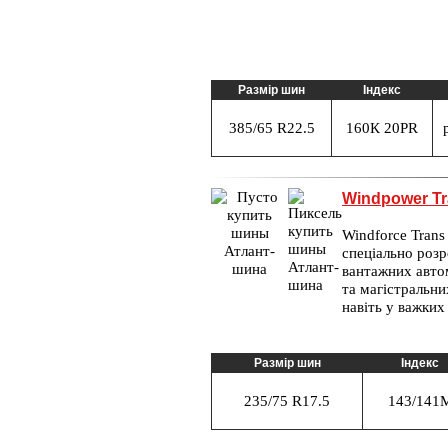
Размір шин
Індекс
385/65 R22.5
160К 20PR
Windpower Tr
Windforce Tran
спеціально розр
вантажних автом
та магістральни
навіть у важких
Размір шин
Індекс
235/75 R17.5
143/141