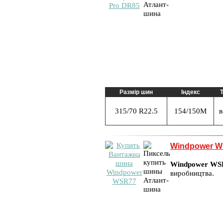
Размір шин
Індекс
Т
315/70 R22.5
154/150M
в
Windpower 
Windpower WS
виробництва.