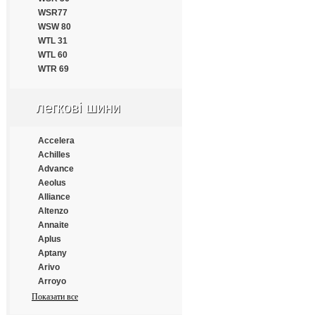
Continental
WSR77
Cooper
WSW 80
Cooper Chengshan
WTL 31
Cossack
WTL 60
Cratos
WTR 69
CrossWind
Daewoo
Dayton
легкові шини
Debica
Deestone
Accelera
Diamondback
Achilles
Distance
Advance
Double Coin
Aeolus
Double Happiness
Alliance
Double Road
Altenzo
Doublestar
Annaite
Doupro
Aplus
Drivemaster
Aptany
Dunlop
Arivo
Duraturn
Arroyo
Durun
Atlander
Показати все
Eced
Atlas
Ecovision