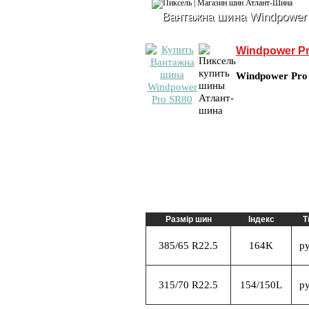
Вантажна шина Windpower
Windpower P
Windpower Pro
Размір шин
Індекс
Т
385/65 R22.5
164K
р
315/70 R22.5
154/150L
р