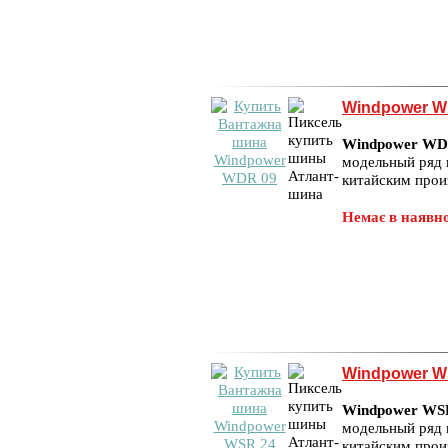
Windpower W
Windpower W
модельный ряд 
китайским про
Немає в наявно
Windpower W
Windpower WS
модельный ряд 
китайским про