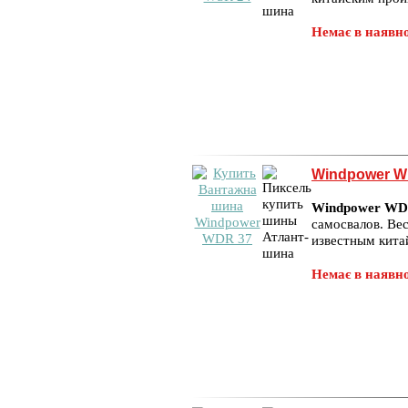
Немає в наявно
Windpower W
Windpower WD
самосвалов. Ве
известным кит
Немає в наявно