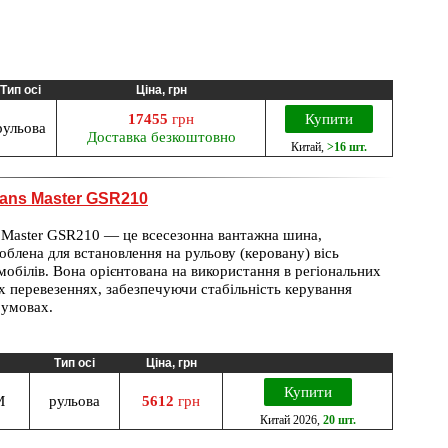
Тип осі
Ціна, грн
17455
грн
Купити
рульова
Доставка безкоштовно
Китай
,
>16 шт.
ans Master GSR210
s Master GSR210 — це всесезонна вантажна шина,
облена для встановлення на рульову (керовану) вісь
обілів. Вона орієнтована на використання в регіональних
х перевезеннях, забезпечуючи стабільність керування
 умовах.
Тип осі
Ціна, грн
Купити
M
рульова
5612
грн
Китай
2026
,
20 шт.