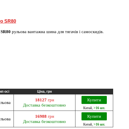
ro SR80
 SR80
рульова вантажна шина для тягачів і самоскидів.
ип осі
Ціна, грн
18127
грн
Купити
ульова
Доставка безкоштовно
Китай
,
>16 шт.
16988
грн
Купити
ульова
Доставка безкоштовно
Китай
,
>16 шт.