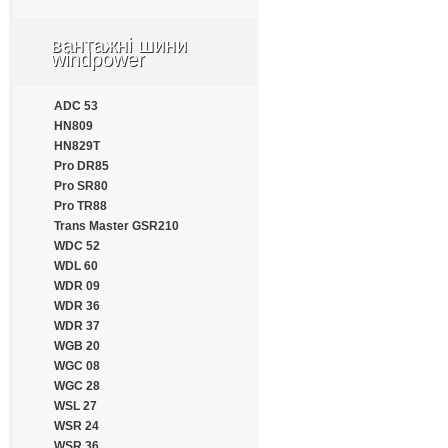
Apollo
Aptany
вантажні шини
Armforce
windpower
Armstrong
Atlander
ADC 53
Aufine
HN809
Austone
HN829T
Autogrip
Pro DR85
Barum
Pro SR80
Benton
Pro TR88
Bestrich
Trans Master GSR210
BFGoodrich
WDC 52
Blacklion
WDL 60
Bontyre
WDR 09
Boto
WDR 36
Bridgestone
WDR 37
Cachland
WGB 20
Carleo
WGC 08
Changfeng
WGC 28
Comforser
WSL 27
Compasal
WSR 24
Constancy
WSR 36