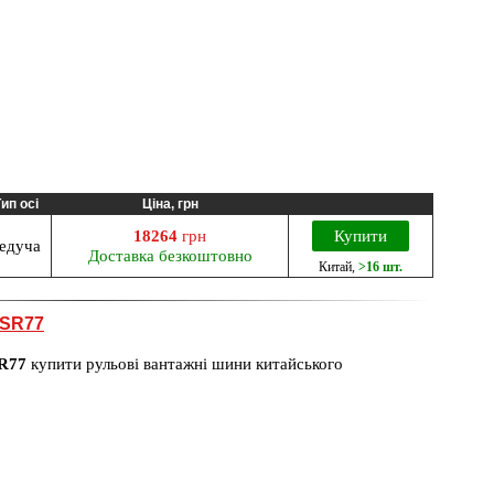
ип осі
Ціна, грн
18264
грн
Купити
едуча
Доставка безкоштовно
Китай
,
>16 шт.
WSR77
R77
купити рульові вантажні шини китайського