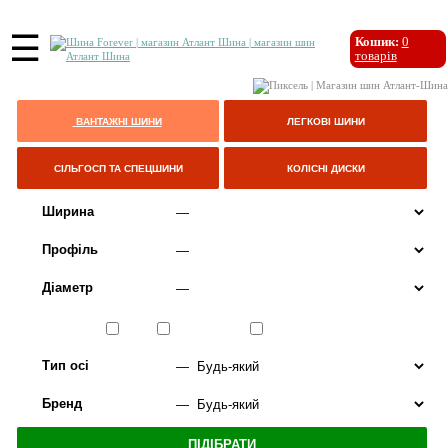
☰
Кошик:
0
товарів
ВАНТАЖНІ ШИНИ
ЛЕГКОВІ ШИНИ
СІЛЬГОСП ТА СПЕЦШИНИ
КОЛІСНІ ДИСКИ
Ширина
Профіль
Діаметр
Сезон
ЛІТО
ВСЕСЕЗОННІ
ЗИМА
Тип осі
Бренд