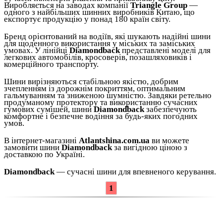
Виробляється на заводах компанії
Triangle Group
—
одного з найбільших шинних виробників Китаю, що
експортує продукцію у понад 180 країн світу.
Бренд орієнтований на водіїв, які шукають надійні шини
для щоденного використання у міських та заміських
умовах. У лінійці
Diamondback
представлені моделі для
легкових автомобілів, кросоверів, позашляховиків і
комерційного транспорту.
Шини вирізняються стабільною якістю, добрим
зчепленням із дорожнім покриттям, оптимальним
гальмуванням та зниженою шумністю. Завдяки ретельно
продуманому протектору та використанню сучасних
гумових сумішей, шини
Diamondback
забезпечують
комфортне і безпечне водіння за будь-яких погодних
умов.
В інтернет-магазині
Atlantshina.com.ua
ви можете
замовити шини
Diamondback
за вигідною ціною з
доставкою по Україні.
Diamondback
— сучасні шини для впевненого керування.
1