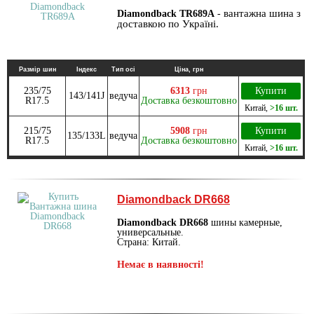
вантажна шина з
Diamondback TR689A
-
доставкою по Україні.
Размір шин
Індекс
Тип осі
Ціна, грн
235/75
6313
грн
Купити
143/141J
ведуча
R17.5
Доставка безкоштовно
Китай
,
>16 шт.
215/75
5908
грн
Купити
135/133L
ведуча
R17.5
Доставка безкоштовно
Китай
,
>16 шт.
Diamondback DR668
Diamondback DR668
шины камерные,
универсальные.
Страна: Китай.
Немає в наявності!