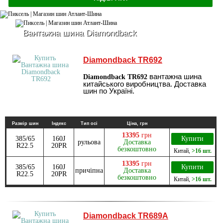
Вантажна шина Diamondback
Diamondback TR692
вантажна шина
Diamondback TR692
китайського виробництва. Доставка
шин по Україні.
Размір шин
Індекс
Тип осі
Ціна, грн
13395
грн
385/65
160J
Купити
рульова
Доставка
R22.5
20PR
безкоштовно
Китай
,
>16 шт.
13395
грн
385/65
160J
Купити
причіпна
Доставка
R22.5
20PR
безкоштовно
Китай
,
>16 шт.
Diamondback TR689A