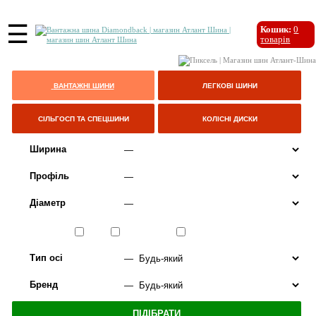
☰
Кошик:
0
товарів
ВАНТАЖНІ ШИНИ
ЛЕГКОВІ ШИНИ
СІЛЬГОСП ТА СПЕЦШИНИ
КОЛІСНІ ДИСКИ
Ширина
Профіль
Діаметр
Сезон
ЛІТО
ВСЕСЕЗОННІ
ЗИМА
Тип осі
Бренд