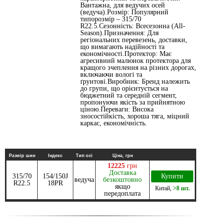
Вантажна, для ведучих осей
(ведуча).Розмір: Популярний
типорозмір – 315/70
R22.5.Сезонність: Всесезонна (All-
Season).Призначення: Для
регіональних перевезень, доставки,
що вимагають надійності та
економічності.Протектор: Має
агресивний малюнок протектора для
кращого зчеплення на різних дорогах,
включаючи вологі та
ґрунтові.Виробник: Бренд належить
до групи, що орієнтується на
бюджетний та середній сегмент,
пропонуючи якість за прийнятною
ціною.Переваги: Висока
зносостійкість, хороша тяга, міцний
каркас, економічність.
Размір шин
Індекс
Тип осі
Ціна, грн
12225
грн
Доставка
315/70
154/150J
Купити
ведуча
безкоштовно
R22.5
18PR
якщо
Китай
,
>8 шт.
передоплата