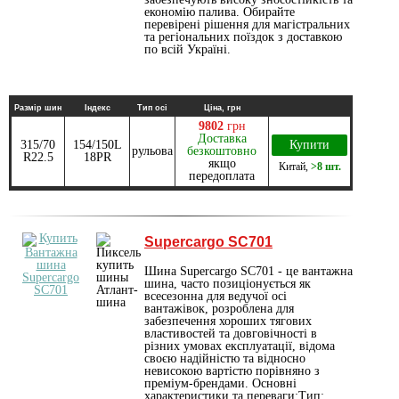
економію палива. Обирайте
перевірені рішення для магістральних
та регіональних поїздок з доставкою
по всій Україні.
Размір шин
Індекс
Тип осі
Ціна, грн
9802
грн
Доставка
315/70
154/150L
Купити
рульова
безкоштовно
R22.5
18PR
якщо
Китай
,
>8 шт.
передоплата
Supercargo SC701
Шина Supercargo SC701 - це вантажна
шина, часто позиціонується як
всесезонна для ведучої осі
вантажівок, розроблена для
забезпечення хороших тягових
властивостей та довговічності в
різних умовах експлуатації, відома
своєю надійністю та відносно
невисокою вартістю порівняно з
преміум-брендами. Основні
характеристики та переваги:Тип: