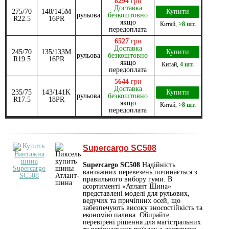
8294
грн
Доставка
275/70
148/145M
Купити
рульова
безкоштовно
R22.5
16PR
якщо
Китай
,
>8 шт.
передоплата
6527
грн
Доставка
245/70
135/133M
Купити
рульова
безкоштовно
R19.5
16PR
якщо
Китай
,
4 шт.
передоплата
5644
грн
Доставка
235/75
143/141K
Купити
рульова
безкоштовно
R17.5
18PR
якщо
Китай
,
>8 шт.
передоплата
Supercargo SC508
Supercargo SC508
Надійність
вантажних перевезень починається з
правильного вибору гуми. В
асортименті «Атлант Шина»
представлені моделі для рульових,
ведучих та причіпних осей, що
забезпечують високу зносостійкість та
економію палива. Обирайте
перевірені рішення для магістральних