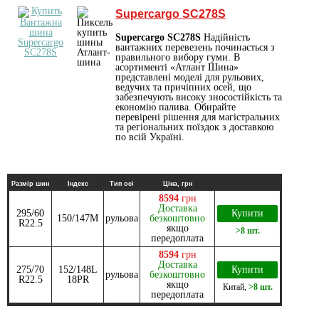
Supercargo SC278S
Supercargo SC278S
Надійність
вантажних перевезень починається з
правильного вибору гуми. В
асортименті «Атлант Шина»
представлені моделі для рульових,
ведучих та причіпних осей, що
забезпечують високу зносостійкість та
економію палива. Обирайте
перевірені рішення для магістральних
та регіональних поїздок з доставкою
по всій Україні.
Размір шин
Індекс
Тип осі
Ціна, грн
8594
грн
Доставка
295/60
Купити
150/147M
рульова
безкоштовно
R22.5
якщо
>8 шт.
передоплата
8594
грн
Доставка
275/70
152/148L
Купити
рульова
безкоштовно
R22.5
18PR
якщо
Китай
,
>8 шт.
передоплата