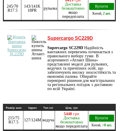
6419
грн
Доставка
245/70
143/141K
Купити
рульова
безкоштовно
R17.5
18PR
якщо
Китай
,
2 шт.
передоплата
Supercargo SC229D
Supercargo SC229D
Надійність
вантажних перевезень починається з
правильного вибору гуми. В
асортименті «Атлант Шина»
представлені моделі для рульових,
ведучих та причіпних осей, що
забезпечують високу зносостійкість та
економію палива. Обирайте
перевірені рішення для магістральних
та регіональних поїздок з доставкою
по всій Україні.
Размір шин
Індекс
Тип осі
Ціна, грн
5440
грн
215/75
Доставка
Купити
127/124M
ведуча
R17.5
безкоштовно
Китай
,
>8 шт.
якщо передоплата