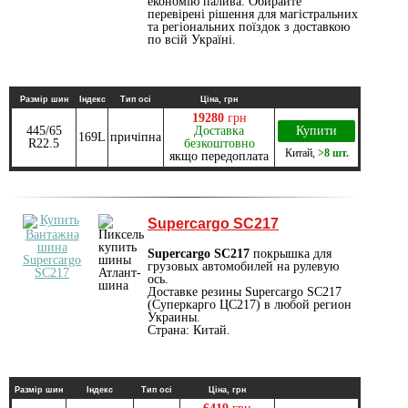
економію палива. Обирайте
перевірені рішення для магістральних
та регіональних поїздок з доставкою
по всій Україні.
Размір шин
Індекс
Тип осі
Ціна, грн
19280
грн
445/65
Доставка
Купити
169L
причіпна
R22.5
безкоштовно
Китай
,
>8 шт.
якщо передоплата
Supercargo SC217
Supercargo SC217
покрышка для
грузовых автомобилей на рулевую
ось.
Доставке резины Supercargo SC217
(Суперкарго ЦС217) в любой регион
Украины.
Страна: Китай.
Размір шин
Індекс
Тип осі
Ціна, грн