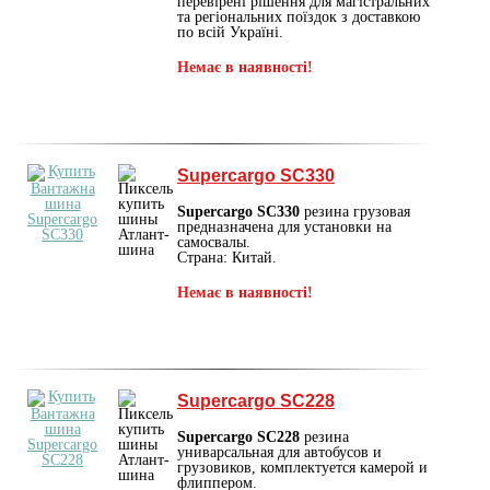
перевірені рішення для магістральних
та регіональних поїздок з доставкою
по всій Україні.
Немає в наявності!
Supercargo SC330
Supercargo SC330
резина грузовая
предназначена для установки на
самосвалы.
Страна: Китай.
Немає в наявності!
Supercargo SC228
Supercargo SC228
резина
униварсальная для автобусов и
грузовиков, комплектуется камерой и
флиппером.