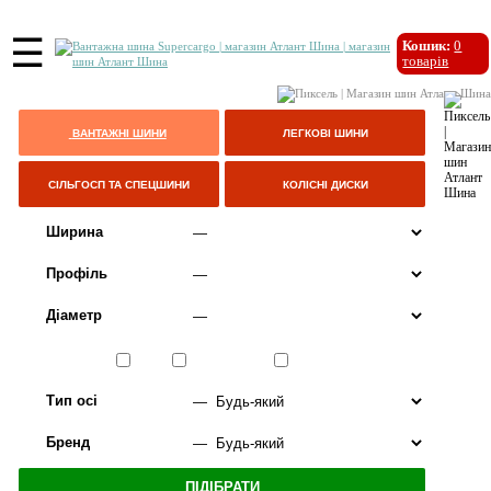
☰
Кошик:
0
товарів
ВАНТАЖНІ ШИНИ
ЛЕГКОВІ ШИНИ
СІЛЬГОСП ТА СПЕЦШИНИ
КОЛІСНІ ДИСКИ
Ширина
Профіль
Діаметр
Сезон
ЛІТО
ВСЕСЕЗОННІ
ЗИМА
Тип осі
Бренд