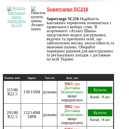
Supercargo SC216
Supercargo SC216
Надійність
вантажних перевезень починається з
правильного вибору гуми. В
асортименті «Атлант Шина»
представлені моделі для рульових,
ведучих та причіпних осей, що
забезпечують високу зносостійкість та
економію палива. Обирайте
перевірені рішення для магістральних
та регіональних поїздок з доставкою
по всій Україні.
Размір шин
Індекс
Тип осі
Ціна, грн
9963
грн
Доставка
315/80
Купити
158/156M
рульова
безкоштовно
R22.5
якщо
Китай
,
>8 шт.
передоплата
9802
грн
Доставка
295/80
152/149M
Купити
рульова
безкоштовно
R22.5
18PR
якщо
Китай
,
>8 шт.
передоплата