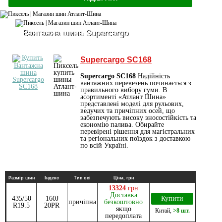
Вантажна шина Supercargo
Supercargo SC168
Supercargo SC168
Надійність
вантажних перевезень починається з
правильного вибору гуми. В
асортименті «Атлант Шина»
представлені моделі для рульових,
ведучих та причіпних осей, що
забезпечують високу зносостійкість та
економію палива. Обирайте
перевірені рішення для магістральних
та регіональних поїздок з доставкою
по всій Україні.
Размір шин
Індекс
Тип осі
Ціна, грн
13324
грн
Доставка
435/50
160J
Купити
причіпна
безкоштовно
R19.5
20PR
якщо
Китай
,
>8 шт.
передоплата