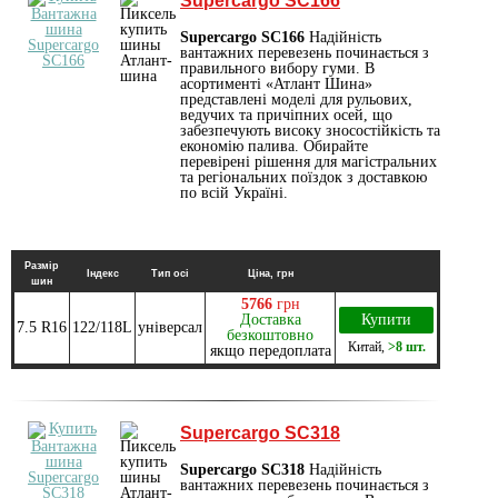
Supercargo SC166
Supercargo SC166
Надійність
вантажних перевезень починається з
правильного вибору гуми. В
асортименті «Атлант Шина»
представлені моделі для рульових,
ведучих та причіпних осей, що
забезпечують високу зносостійкість та
економію палива. Обирайте
перевірені рішення для магістральних
та регіональних поїздок з доставкою
по всій Україні.
Размір
Індекс
Тип осі
Ціна, грн
шин
5766
грн
Доставка
Купити
7.5 R16
122/118L
універсал
безкоштовно
Китай
,
>8 шт.
якщо передоплата
Supercargo SC318
Supercargo SC318
Надійність
вантажних перевезень починається з