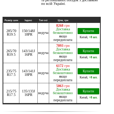
та регіональних поїздок з доставкою
по всій Україні.
Размір шин
Індекс
Тип осі
Ціна, грн
8268
грн
Доставка
285/70
150/148J
Купити
ведуча
безкоштовно
R19.5
18PR
якщо
Китай
,
>8 шт.
передоплата
7093
грн
Доставка
265/70
143/141J
Купити
ведуча
безкоштовно
R19.5
16PR
якщо
Китай
,
>8 шт.
передоплата
6172
грн
Доставка
235/75
143/141J
Купити
ведуча
безкоштовно
R17.5
18PR
якщо
Китай
,
>8 шт.
передоплата
5063
грн
Доставка
215/75
135/133J
Купити
ведуча
безкоштовно
R17.5
16PR
якщо
Китай
,
>8 шт.
передоплата