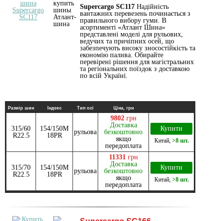
Supercargo SC117
Надійність
вантажних перевезень починається з
правильного вибору гуми. В
асортименті «Атлант Шина»
представлені моделі для рульових,
ведучих та причіпних осей, що
забезпечують високу зносостійкість та
економію палива. Обирайте
перевірені рішення для магістральних
та регіональних поїздок з доставкою
по всій Україні.
Размір шин
Індекс
Тип осі
Ціна, грн
9802
грн
Доставка
315/60
154/150M
Купити
рульова
безкоштовно
R22.5
18PR
якщо
Китай
,
>8 шт.
передоплата
11331
грн
Доставка
315/70
154/150M
Купити
рульова
безкоштовно
R22.5
18PR
якщо
Китай
,
>8 шт.
передоплата