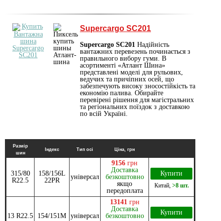
Supercargo SC201
Supercargo SC201
Надійність
вантажних перевезень починається з
правильного вибору гуми. В
асортименті «Атлант Шина»
представлені моделі для рульових,
ведучих та причіпних осей, що
забезпечують високу зносостійкість та
економію палива. Обирайте
перевірені рішення для магістральних
та регіональних поїздок з доставкою
по всій Україні.
Размір
Індекс
Тип осі
Ціна, грн
шин
9156
грн
Доставка
315/80
158/156L
Купити
універсал
безкоштовно
R22.5
22PR
якщо
Китай
,
>8 шт.
передоплата
13141
грн
Доставка
Купити
13 R22.5
154/151M
універсал
безкоштовно