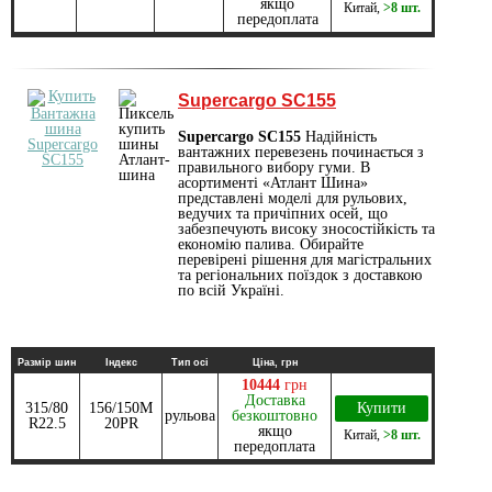
якщо
Китай
,
>8 шт.
передоплата
Supercargo SC155
Supercargo SC155
Надійність
вантажних перевезень починається з
правильного вибору гуми. В
асортименті «Атлант Шина»
представлені моделі для рульових,
ведучих та причіпних осей, що
забезпечують високу зносостійкість та
економію палива. Обирайте
перевірені рішення для магістральних
та регіональних поїздок з доставкою
по всій Україні.
Размір шин
Індекс
Тип осі
Ціна, грн
10444
грн
Доставка
315/80
156/150M
Купити
рульова
безкоштовно
R22.5
20PR
якщо
Китай
,
>8 шт.
передоплата