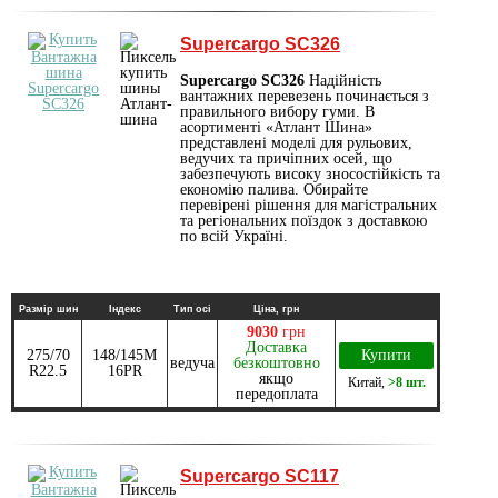
Supercargo SC326
Supercargo SC326
Надійність
вантажних перевезень починається з
правильного вибору гуми. В
асортименті «Атлант Шина»
представлені моделі для рульових,
ведучих та причіпних осей, що
забезпечують високу зносостійкість та
економію палива. Обирайте
перевірені рішення для магістральних
та регіональних поїздок з доставкою
по всій Україні.
Размір шин
Індекс
Тип осі
Ціна, грн
9030
грн
Доставка
275/70
148/145M
Купити
ведуча
безкоштовно
R22.5
16PR
якщо
Китай
,
>8 шт.
передоплата
Supercargo SC117