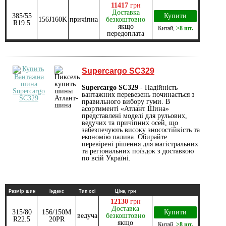
11417
грн
Доставка
385/55
Купити
156J160K
причіпна
безкоштовно
R19.5
якщо
Китай
,
>8 шт.
передоплата
Supercargo SC329
Supercargo SC329
- Надійність
вантажних перевезень починається з
правильного вибору гуми. В
асортименті «Атлант Шина»
представлені моделі для рульових,
ведучих та причіпних осей, що
забезпечують високу зносостійкість та
економію палива. Обирайте
перевірені рішення для магістральних
та регіональних поїздок з доставкою
по всій Україні.
Размір шин
Індекс
Тип осі
Ціна, грн
12130
грн
Доставка
315/80
156/150M
Купити
ведуча
безкоштовно
R22.5
20PR
якщо
Китай
,
>8 шт.