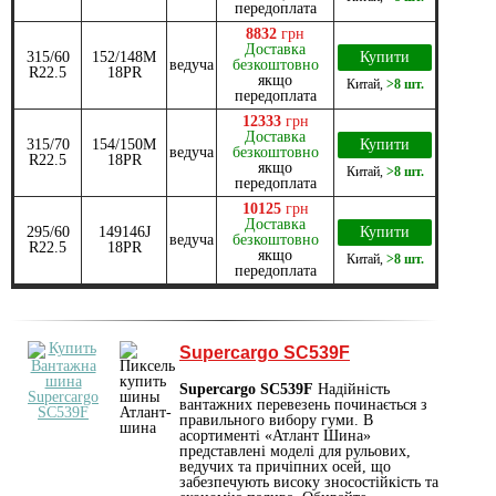
передоплата
8832
грн
Доставка
315/60
152/148M
Купити
ведуча
безкоштовно
R22.5
18PR
якщо
Китай
,
>8 шт.
передоплата
12333
грн
Доставка
315/70
154/150M
Купити
ведуча
безкоштовно
R22.5
18PR
якщо
Китай
,
>8 шт.
передоплата
10125
грн
Доставка
295/60
149146J
Купити
ведуча
безкоштовно
R22.5
18PR
якщо
Китай
,
>8 шт.
передоплата
Supercargo SC539F
Supercargo SC539F
Надійність
вантажних перевезень починається з
правильного вибору гуми. В
асортименті «Атлант Шина»
представлені моделі для рульових,
ведучих та причіпних осей, що
забезпечують високу зносостійкість та