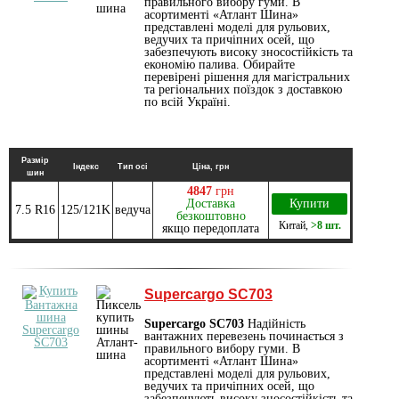
правильного вибору гуми. В
асортименті «Атлант Шина»
представлені моделі для рульових,
ведучих та причіпних осей, що
забезпечують високу зносостійкість та
економію палива. Обирайте
перевірені рішення для магістральних
та регіональних поїздок з доставкою
по всій Україні.
Размір
Індекс
Тип осі
Ціна, грн
шин
4847
грн
Доставка
Купити
7.5 R16
125/121K
ведуча
безкоштовно
Китай
,
>8 шт.
якщо передоплата
Supercargo SC703
Supercargo SC703
Надійність
вантажних перевезень починається з
правильного вибору гуми. В
асортименті «Атлант Шина»
представлені моделі для рульових,
ведучих та причіпних осей, що
забезпечують високу зносостійкість та