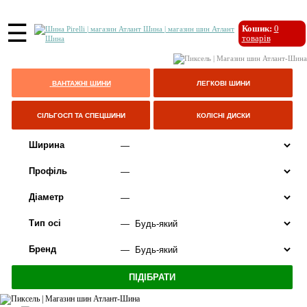
☰
Кошик:
0
товарів
ВАНТАЖНІ ШИНИ
ЛЕГКОВІ ШИНИ
СІЛЬГОСП ТА СПЕЦШИНИ
КОЛІСНІ ДИСКИ
Ширина
Профіль
Діаметр
Тип осі
Бренд