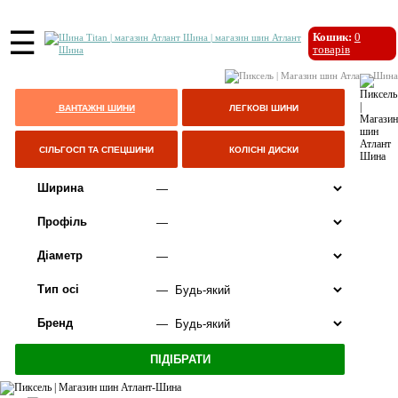
☰
Кошик:
0
товарів
ВАНТАЖНІ ШИНИ
ЛЕГКОВІ ШИНИ
СІЛЬГОСП ТА СПЕЦШИНИ
КОЛІСНІ ДИСКИ
Ширина
Профіль
Діаметр
Тип осі
Бренд